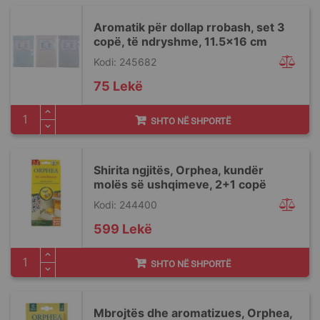
Aromatik për dollap rrobash, set 3
copë, të ndryshme, 11.5x16 cm
Kodi: 245682
75 Lekë
SHTO NË SHPORTË
Shirita ngjitës, Orphea, kundër
molës së ushqimeve, 2+1 copë
Kodi: 244400
599 Lekë
SHTO NË SHPORTË
Mbrojtës dhe aromatizues, Orphea,