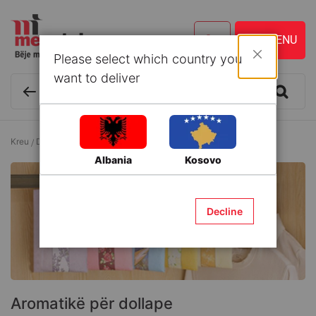
Please select which country you
Mbyll
want to deliver
Kreu
Dekor
Aromatikë
Aromatikë për dollape
Albania
Kosovo
Decline
Aromatikë për dollape