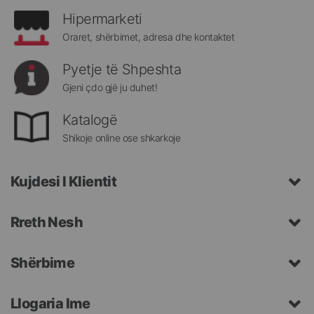
Hipermarketi
Oraret, shërbimet, adresa dhe kontaktet
Pyetje të Shpeshta
Gjeni çdo gjë ju duhet!
Katalogë
Shikoje online ose shkarkoje
Kujdesi I Klientit
Rreth Nesh
Shërbime
Llogaria Ime