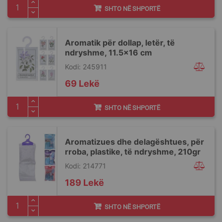
SHTO NË SHPORTË
Aromatik për dollap, letër, të
ndryshme, 11.5x16 cm
Kodi: 245911
69 Lekë
SHTO NË SHPORTË
Aromatizues dhe delagështues, për
rroba, plastike, të ndryshme, 210gr
Kodi: 214771
189 Lekë
SHTO NË SHPORTË