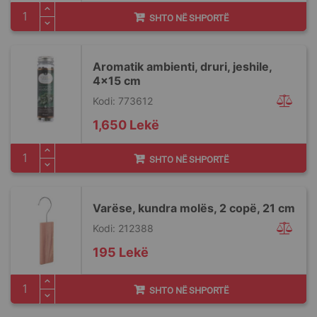
SHTO NË SHPORTË
Aromatik ambienti, druri, jeshile,
4x15 cm
Kodi: 773612
1,650 Lekë
SHTO NË SHPORTË
Varëse, kundra molës, 2 copë, 21 cm
Kodi: 212388
195 Lekë
SHTO NË SHPORTË