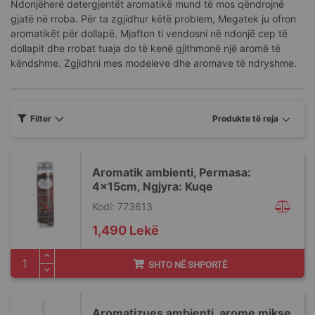
Ndonjëherë detergjentët aromatikë mund të mos qëndrojnë
gjatë në rroba. Për ta zgjidhur këtë problem, Megatek ju ofron
aromatikët për dollapë. Mjafton ti vendosni në ndonjë cep të
dollapit dhe rrobat tuaja do të kenë gjithmonë një aromë të
këndshme. Zgjidhni mes modeleve dhe aromave të ndryshme.
Filter
Aromatik ambienti, Permasa:
4x15cm, Ngjyra: Kuqe
Kodi: 773613
1,490 Lekë
SHTO NË SHPORTË
Aromatizues ambjenti, arome mikse,