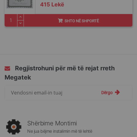
415 Lekë
SHTO NË SHPORTË
Regjistrohuni për më të rejat rreth
Megatek
Regjistrohuni
Dërgo
për
më
të
rejat
rreth
Shërbime Montimi
Megatek:
Ne jua bëjme instalimin më të lehtë