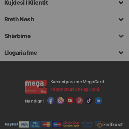
Kujdesi I Klientit
Rreth Nesh
Shërbime
Llogaria Ime
Kurseni para me MegaCard
Informohuni dhe aplikoni
Na ndiqni