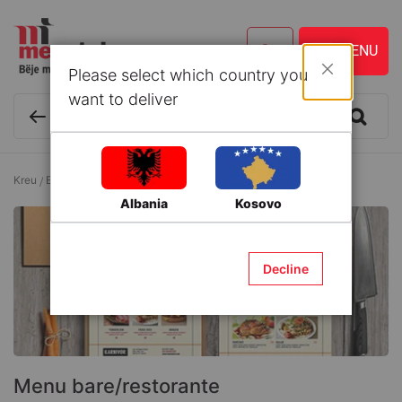
Please select which country you
Mbyll
want to deliver
Kreu
Enë kuzhine dhe Aksesorë
Menu bare/restorante
Albania
Kosovo
Decline
Menu bare/restorante