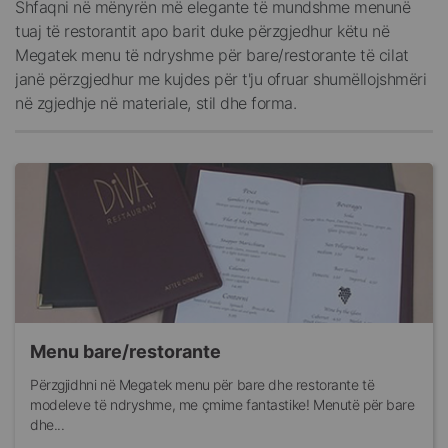
Shfaqni në mënyrën më elegante të mundshme menunë
tuaj të restorantit apo barit duke përzgjedhur këtu në
Megatek menu të ndryshme për bare/restorante të cilat
janë përzgjedhur me kujdes për t'ju ofruar shumëllojshmëri
në zgjedhje në materiale, stil dhe forma.
Menu bare/restorante
Përzgjidhni në Megatek menu për bare dhe restorante të
modeleve të ndryshme, me çmime fantastike! Menutë për bare
dhe...