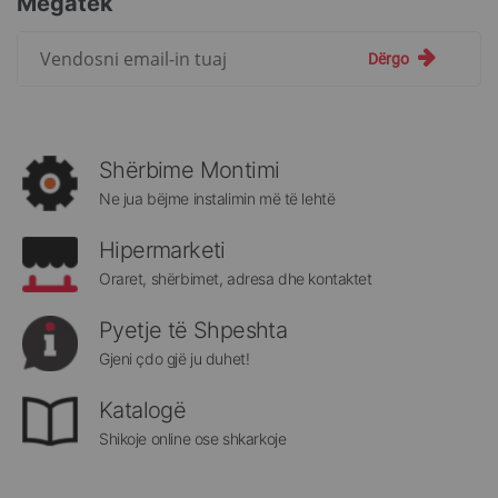
Megatek
Regjistrohuni
Dërgo
për
më
të
rejat
rreth
Shërbime Montimi
Megatek:
Ne jua bëjme instalimin më të lehtë
Hipermarketi
Oraret, shërbimet, adresa dhe kontaktet
Pyetje të Shpeshta
Gjeni çdo gjë ju duhet!
Katalogë
Shikoje online ose shkarkoje