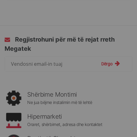
Regjistrohuni për më të rejat rreth
Megatek
Regjistrohuni
Dërgo
për
më
të
rejat
rreth
Shërbime Montimi
Megatek:
Ne jua bëjme instalimin më të lehtë
Hipermarketi
Oraret, shërbimet, adresa dhe kontaktet