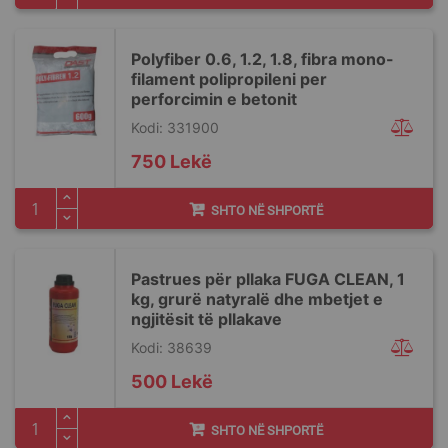
Polyfiber 0.6, 1.2, 1.8, fibra mono-
filament polipropileni per
perforcimin e betonit
Kodi: 331900
750 Lekë
SHTO NË SHPORTË
Pastrues për pllaka FUGA CLEAN, 1
kg, grurë natyralë dhe mbetjet e
ngjitësit të pllakave
Kodi: 38639
500 Lekë
SHTO NË SHPORTË