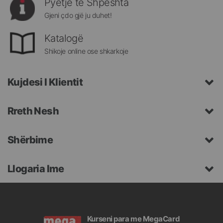
Pyetje të Shpeshta
Gjeni çdo gjë ju duhet!
Katalogë
Shikoje online ose shkarkoje
Kujdesi I Klientit
Rreth Nesh
Shërbime
Llogaria Ime
Kurseni para me MegaCard