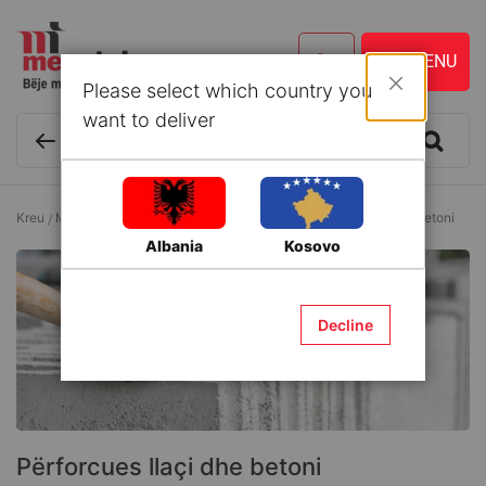
Please select which country you
Mbyll
want to deliver
Kreu
Materiale ndërtimi
Inerte dhe Aditivë
Përforcues llaçi dhe betoni
Albania
Kosovo
Decline
Përforcues llaçi dhe betoni