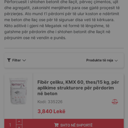
Përforcuesit i shtohen betonit dhe llaçit, përveç çimentos, ujit
dhe agregatit, zakonisht menjëherë para ose gjatë proçesit të
përzierjes. Ato mund t'i përdorni për të ulur koston e ndërtimit
me beton dhe llaç ose për të siguruar disa veti të kërkuara.
Këto aditivë i gjeni në Megatek në formë të lëngshme, të
gatshme për përdorim dhe i shtohen betonit dhe llaçit në
përpunim ose në vendin e punës.
Filter
Fibër çeliku, KMX 60, thes/15 kg, për
aplikime strukturore për përdorim
në beton
Kodi: 335226
3,840 Lekë
SHTO NË SHPORTË