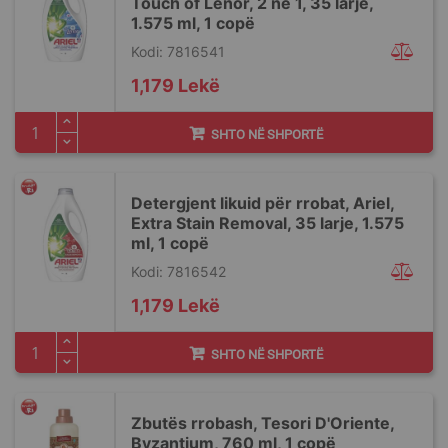
Touch of Lenor, 2 në 1, 35 larje,
1.575 ml, 1 copë
Kodi: 7816541
1,179 Lekë
SHTO NË SHPORTË
Detergjent likuid për rrobat, Ariel,
Extra Stain Removal, 35 larje, 1.575
ml, 1 copë
Kodi: 7816542
1,179 Lekë
SHTO NË SHPORTË
Zbutës rrobash, Tesori D'Oriente,
Byzantium, 760 ml, 1 copë