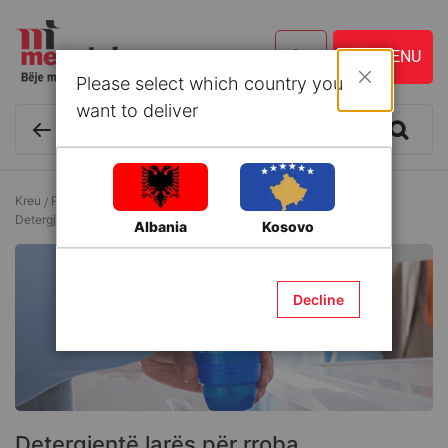
Please select which country you
Mbyll
want to deliver
Kreu
Pastrim dhe Lavanderi
Detergjentë dhe Solucione pastrimi
Detergjentë larës për rroba
Albania
Kosovo
Decline
Detergjentë larës për rroba