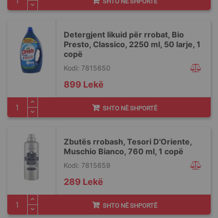
SHTO NË SHPORTË
Detergjent likuid për rrobat, Bio
Presto, Classico, 2250 ml, 50 larje, 1
copë
Kodi: 7815650
899 Lekë
SHTO NË SHPORTË
Zbutës rrobash, Tesori D'Oriente,
Muschio Bianco, 760 ml, 1 copë
Kodi: 7815659
289 Lekë
SHTO NË SHPORTË