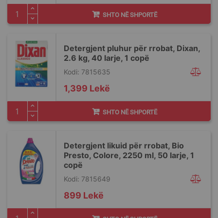
SHTO NË SHPORTË
Detergjent pluhur për rrobat, Dixan,
2.6 kg, 40 larje, 1 copë
Kodi: 7815635
1,399 Lekë
SHTO NË SHPORTË
Detergjent likuid për rrobat, Bio
Presto, Colore, 2250 ml, 50 larje, 1
copë
Kodi: 7815649
899 Lekë