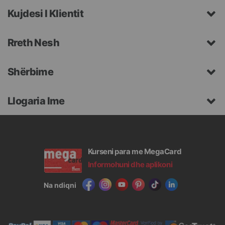
Kujdesi I Klientit
Rreth Nesh
Shërbime
Llogaria Ime
Kurseni para me MegaCard
Informohuni dhe aplikoni
Na ndiqni