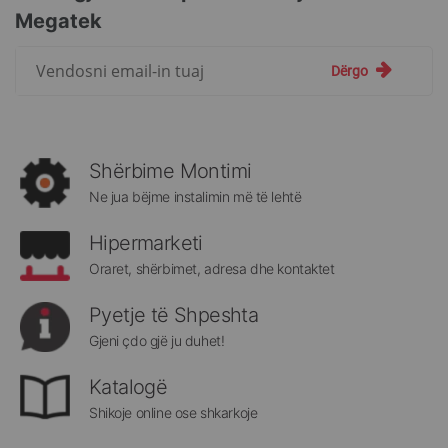
Megatek
Regjistrohuni
Dërgo
për
më
të
rejat
rreth
Shërbime Montimi
Megatek:
Ne jua bëjme instalimin më të lehtë
Hipermarketi
Oraret, shërbimet, adresa dhe kontaktet
Pyetje të Shpeshta
Gjeni çdo gjë ju duhet!
Katalogë
Shikoje online ose shkarkoje