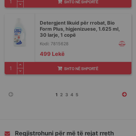
SHTO NË SHPORTË
Detergjent likuid për rrobat, Bio
Form Plus, higjenizuese, 1.625 ml,
30 larje, 1 copë
Kodi: 7815628
499 Lekë
SHTO NË SHPORTË
Faqja
You're
Faqja
Faqja
Faqja
Faqja
1
2
3
4
5
currently
reading
page
Regjistrohuni për më të rejat rreth