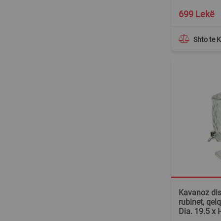
699 Lekë
Shto te 
Kavanoz di
rubinet, qelq
Dia. 19.5 x