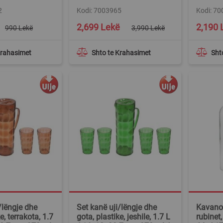
2
Kodi: 7003965
Kodi: 7
Special
2,699 Lekë
2,190 
990 Lekë
3,990 Lekë
Price
Krahasimet
Shto te Krahasimet
Sht
/lëngje dhe
Set kanë uji/lëngje dhe
Kavano
e, terrakota, 1.7
gota, plastike, jeshile, 1.7 L
rubinet