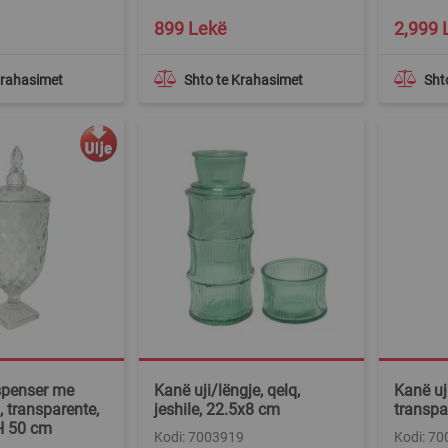
899 Lekë
2,999 
Krahasimet
Shto te Krahasimet
Sht
spenser me
Kanë uji/lëngje, qelq,
Kanë uji
, transparente,
jeshile, 22.5x8 cm
transpa
 H 50 cm
Kodi: 7003919
Kodi: 7