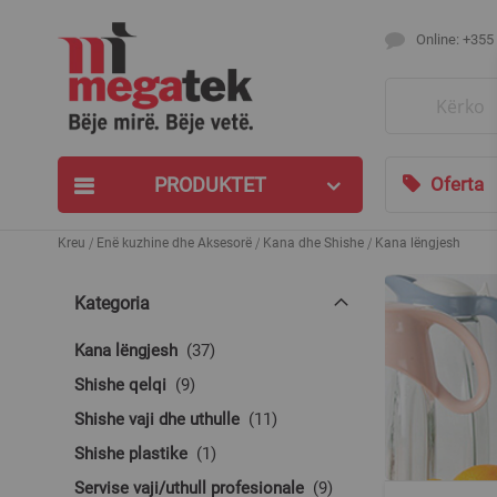
Online: +355
Search
PRODUKTET
Oferta
Kreu
Enë kuzhine dhe Aksesorë
Kana dhe Shishe
Kana lëngjesh
Kategoria
produkte
Kana lëngjesh
37
produkte
Shishe qelqi
9
produkte
Shishe vaji dhe uthulle
11
produkt
Shishe plastike
1
produkte
Servise vaji/uthull profesionale
9