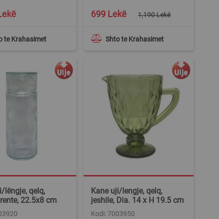
Special
Lekë
699 Lekë
1,190 Lekë
Price
o te Krahasimet
Shto te Krahasimet
/lëngje, qelq,
Kane uji/lengje, qelq,
rente, 22.5x8 cm
jeshile, Dia. 14 x H 19.5 cm
003920
Kodi: 7003950