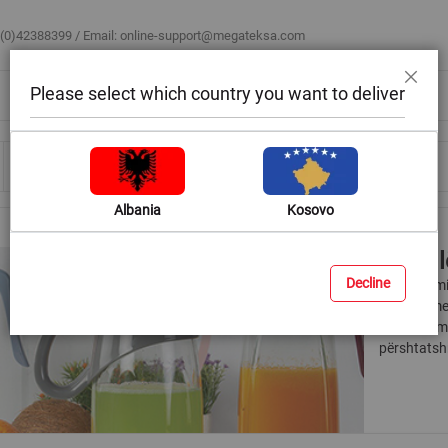
 (0)42388399 / Email:
online-support@megateksa.com
Please select which country you want to deliver
Mbyll
Bli sipas ambientit
Blog & Ide
Ndihmë & Këshilla
Albania
Kosovo
Kana l
Decline
Konsumimi i
përditshme 
Megatek mu
përshtatsh