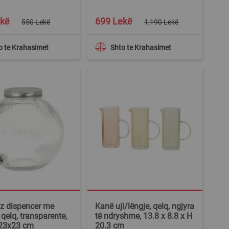
Special
ekë
699 Lekë
550 Lekë
1,190 Lekë
Price
o te Krahasimet
Shto te Krahasimet
z dispencer me
Kanë uji/lëngje, qelq, ngjyra
 qelq, transparente,
të ndryshme, 13.8 x 8.8 x H
 23x23 cm
20.3 cm