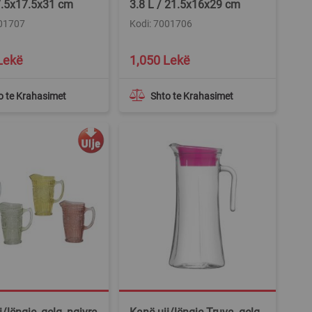
7.5x17.5x31 cm
3.8 L / 21.5x16x29 cm
001707
Kodi: 7001706
Lekë
1,050 Lekë
o te Krahasimet
Shto te Krahasimet