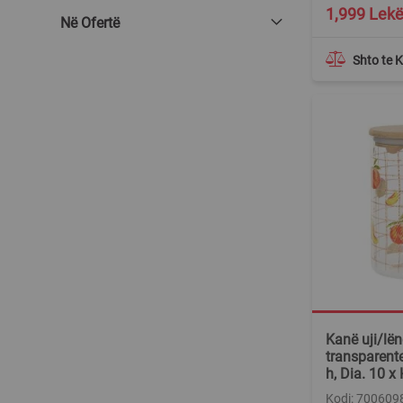
1,999 Lek
Në Ofertë
Shto te 
Kanë uji/lën
transparent
h, Dia. 10 x
Kodi: 700609