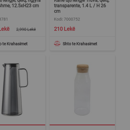
/lëngje, qelq, ngjyra
Kanë uji/lëngje Truva, qelq,
yshme, 12.5xH23 cm
transparente, 1.4 L / H 26
cm
98781
Kodi: 7000752
Lekë
210 Lekë
2,990 Lekë
o te Krahasimet
Shto te Krahasimet