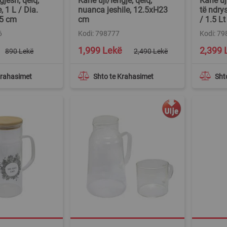
gjesh, qelq,
Kanë uji/lëngje, qelq,
Kanë uji
, 1 L / Dia.
nuanca jeshile, 12.5xH23
të ndr
.5 cm
cm
/ 1.5 Lt
6
Kodi: 798777
Kodi: 7
Special
Special
1,999 Lekë
2,399 
890 Lekë
2,490 Lekë
Price
Price
Krahasimet
Shto te Krahasimet
Sht