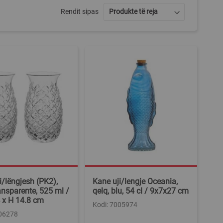
Rendit sipas
i/lëngjesh (PK2),
Kane uji/lengje Oceania,
ransparente, 525 ml /
qelq, blu, 54 cl / 9x7x27 cm
4 x H 14.8 cm
Kodi: 7005974
006278