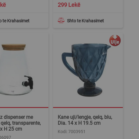
ekë
299 Lekë
o te Krahasimet
Shto te Krahasimet
z dispenser me
Kane uji/lengje, qelq, blu,
 qelq, transparente,
Dia. 14 x H 19.5 cm
 x H 25 cm
Kodi: 7003951
006097