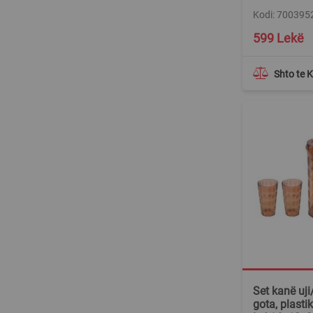
Kodi: 700395
Special
599 Lekë
Price
Shto te 
Set kanë uji
gota, plastik