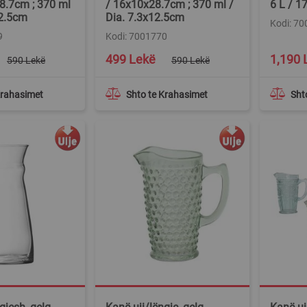
8.7cm ; 370 ml
/ 16x10x28.7cm ; 370 ml /
6 L / 1
12.5cm
Dia. 7.3x12.5cm
Kodi: 7
9
Kodi: 7001770
Special
499 Lekë
1,190 
590 Lekë
590 Lekë
Price
Krahasimet
Shto te Krahasimet
Sht