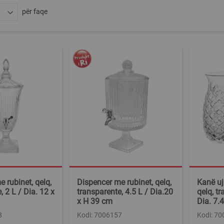
për faqe
 rubinet, qelq,
Dispencer me rubinet, qelq,
Kanë uj
, 2 L / Dia. 12 x
transparente, 4.5 L / Dia.20
qelq, t
x H 39 cm
Dia. 7.
8
Kodi: 7006157
Kodi: 7