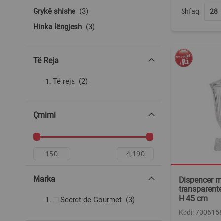
produkte
Grykë shishe
3
Shfaq
produkte
Hinka lëngjesh
3
Të Reja
produkte
Të reja
2
Çmimi
Marka
Dispencer me
transparente
H 45 cm
produkte
Secret de Gourmet
3
Kodi: 700615