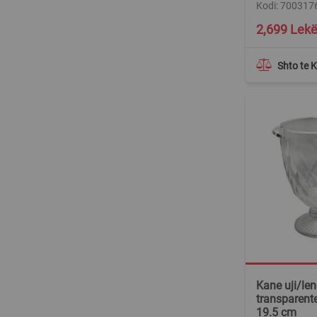
Kodi: 700317
Special
2,699 Lek
Price
Shto te 
Kane uji/len
transparente
19.5 cm