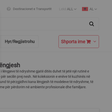
Lekë
ALL
AL
Destinacionet e Transportit
Currency
Language
Search
Shporta ime
Hyr/Regjistrohu
ëngjesh
 lëngjeve të ndryshme gjatë ditës duhet të jetë një rutinë e
për secilin prej nesh. Në koleksionin e enëve të kuzhinës në
nd të përzgjidhni kana lëngjesh të modeleve të ndryshme, të
me për përdorim në ambiente profesionale dhe familjare.