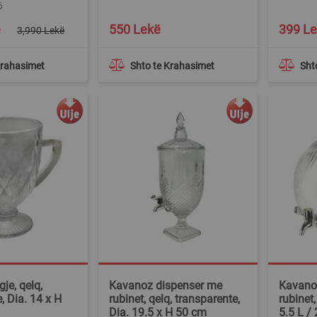
6
Special
ë
550 Lekë
399 L
3,990 Lekë
Price
Krahasimet
Shto te Krahasimet
Sht
gje, qelq,
Kavanoz dispenser me
Kavano
, Dia. 14 x H
rubinet, qelq, transparente,
rubinet,
Dia. 19.5 x H 50 cm
5.5 L /