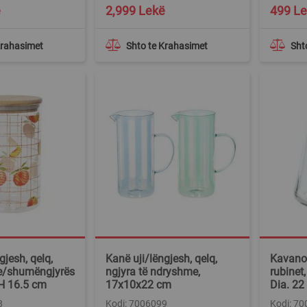
ë
2,999 Lekë
499 L
Krahasimet
Shto te Krahasimet
Sht
gjesh, qelq,
Kanë uji/lëngjesh, qelq,
Kavano
e/shumëngjyrës
ngjyra të ndryshme,
rubinet,
 H 16.5 cm
17x10x22 cm
Dia. 22
8
Kodi: 7006099
Kodi: 7