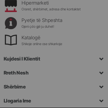
Hipermarketi
Oraret, shërbimet, adresa dhe kontaktet
Pyetje të Shpeshta
Gjeni çdo gjë ju duhet!
Katalogë
Shikoje online ose shkarkoje
Kujdesi I Klientit
Rreth Nesh
Shërbime
Llogaria Ime