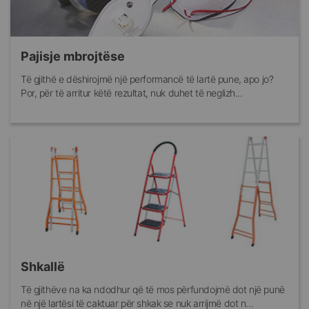
Pajisje mbrojtëse
Të gjithë e dëshirojmë një performancë të lartë pune, apo jo?
Por, për të arritur këtë rezultat, nuk duhet të neglizh...
Shkallë
Të gjithëve na ka ndodhur që të mos përfundojmë dot një punë
në një lartësi të caktuar për shkak se nuk arrijmë dot n...