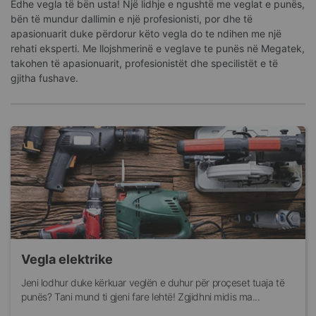
Edhe vegla të bën usta! Një lidhje e ngushtë me veglat e punës,
bën të mundur dallimin e një profesionisti, por dhe të
apasionuarit duke përdorur këto vegla do te ndihen me një
rehati eksperti. Me llojshmerinë e veglave te punës në Megatek,
takohen të apasionuarit, profesionistët dhe specilistët e të
gjitha fushave.
Vegla elektrike
Jeni lodhur duke kërkuar veglën e duhur për proçeset tuaja të
punës? Tani mund ti gjeni fare lehtë! Zgjidhni midis ma...