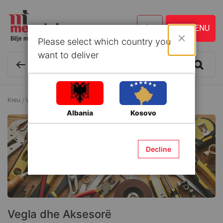
Please select which country you
Mbyll
want to deliver
Kreu
Vegla dhe Aksesorë
Albania
Kosovo
Decline
Vegla dhe Aksesorë