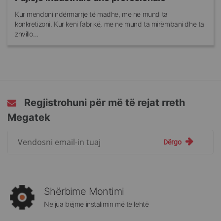
Kur mendoni ndërmarrje të madhe, me ne mund ta
konkretizoni. Kur keni fabrikë, me ne mund ta mirëmbani dhe ta
zhvillo...
Regjistrohuni për më të rejat rreth
Megatek
Regjistrohuni
Dërgo
për
më
të
rejat
rreth
Shërbime Montimi
Megatek:
Ne jua bëjme instalimin më të lehtë