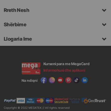
Rreth Nesh
Shërbime
Llogaria Ime
Kurseni para me MegaCard
Informohuni dhe aplikoni
Na ndiqni
Copyright © 2022 MEGATEK // All rights reserved