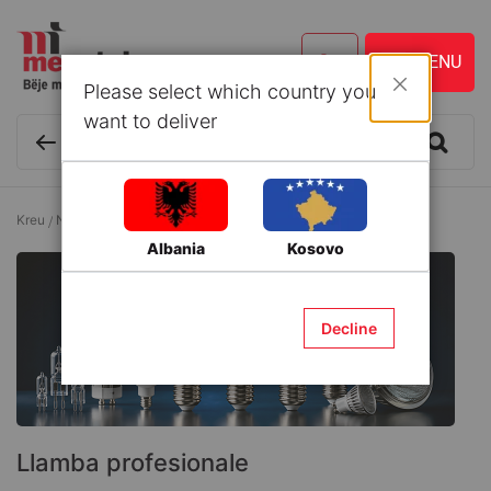
Please select which country you
Mbyll
want to deliver
Kreu
Ndriçimi
Llamba
Llamba profesionale
Albania
Kosovo
Decline
Llamba profesionale