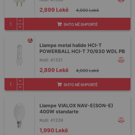
Special
2,899 Lekë
4,000 Lekë
Price
SHTO NË SHPORTË
Llampe metal halide HCI-T
POWERBALL HCI-T 70/930 WDL PB
Kodi: 41331
Special
2,899 Lekë
4,000 Lekë
Price
SHTO NË SHPORTË
Llampe VIALOX NAV-E(SON-E)
400W standarte
Kodi: 41339
1,990 Lekë