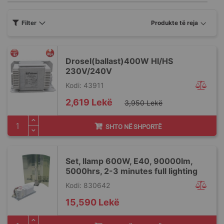
Filter
Drosel(ballast)400W HI/HS
230V/240V
Kodi: 43911
Special
2,619 Lekë
3,950 Lekë
Price
SHTO NË SHPORTË
Set, llamp 600W, E40, 90000lm,
5000hrs, 2-3 minutes full lighting
Kodi: 830642
15,590 Lekë