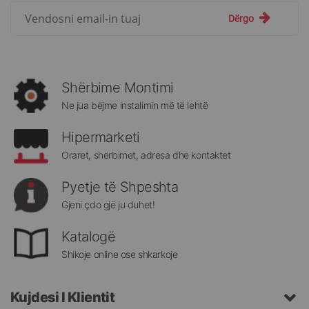
Regjistrohuni
Dërgo
për
më
të
rejat
rreth
Shërbime Montimi
Megatek:
Ne jua bëjme instalimin më të lehtë
Hipermarketi
Oraret, shërbimet, adresa dhe kontaktet
Pyetje të Shpeshta
Gjeni çdo gjë ju duhet!
Katalogë
Shikoje online ose shkarkoje
Kujdesi I Klientit