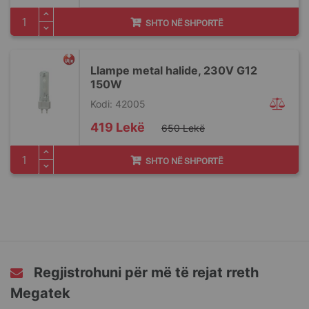
SHTO NË SHPORTË
Llampe metal halide, 230V G12
150W
Kodi: 42005
Special
419 Lekë
650 Lekë
Price
SHTO NË SHPORTË
Regjistrohuni për më të rejat rreth
Megatek