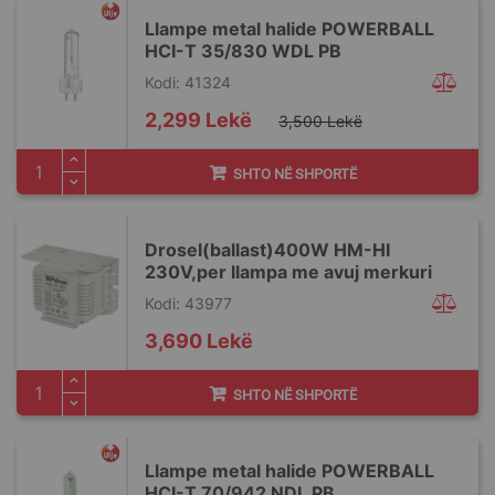
Llampe metal halide POWERBALL
HCI-T 35/830 WDL PB
Kodi: 41324
Special
2,299 Lekë
3,500 Lekë
Price
SHTO NË SHPORTË
Drosel(ballast)400W HM-HI
230V,per llampa me avuj merkuri
Kodi: 43977
3,690 Lekë
SHTO NË SHPORTË
Llampe metal halide POWERBALL
HCI-T 70/942 NDL PB