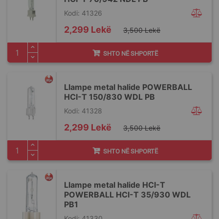
Kodi: 41326
Special
2,299 Lekë
3,500 Lekë
Price
SHTO NË SHPORTË
Llampe metal halide POWERBALL
HCI-T 150/830 WDL PB
Kodi: 41328
Special
2,299 Lekë
3,500 Lekë
Price
SHTO NË SHPORTË
Llampe metal halide HCI-T
POWERBALL HCI-T 35/930 WDL
PB1
Kodi: 41330