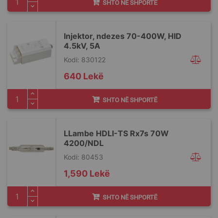
SHTO NË SHPORTË
Injektor, ndezes 70-400W, HID
4.5kV, 5A
Kodi: 830122
640 Lekë
SHTO NË SHPORTË
LLambe HDLI-TS Rx7s 70W
4200/NDL
Kodi: 80453
1,590 Lekë
SHTO NË SHPORTË