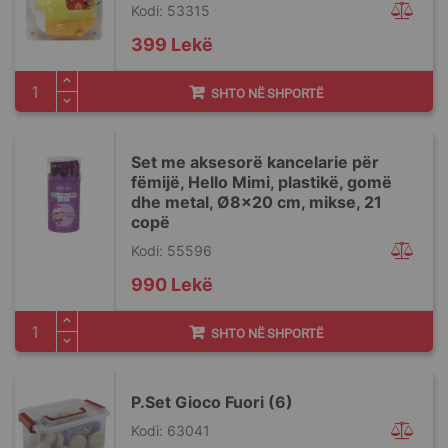
Kodi: 53315
399 Lekë
SHTO NË SHPORTË
Set me aksesorë kancelarie për
fëmijë, Hello Mimi, plastikë, gomë
dhe metal, Ø8x20 cm, mikse, 21
copë
Kodi: 55596
990 Lekë
SHTO NË SHPORTË
P.Set Gioco Fuori (6)
Kodi: 63041