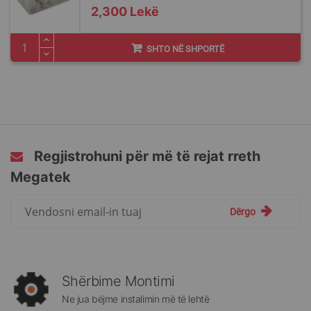
2,300 Lekë
SHTO NË SHPORTË
Regjistrohuni për më të rejat rreth
Megatek
Regjistrohuni
Dërgo
për
më
të
rejat
rreth
Shërbime Montimi
Megatek:
Ne jua bëjme instalimin më të lehtë