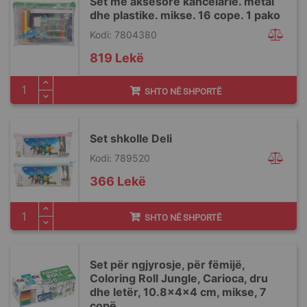
Set me aksesore kancelarie. metal
dhe plastike. mikse. 16 cope. 1 pako
Kodi: 7804380
819 Lekë
SHTO NË SHPORTË
Set shkolle Deli
Kodi: 789520
366 Lekë
SHTO NË SHPORTË
Set për ngjyrosje, për fëmijë,
Coloring Roll Jungle, Carioca, dru
dhe letër, 10.8x4x4 cm, mikse, 7
copë