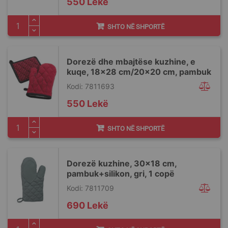
550 Lekë
SHTO NË SHPORTË
Dorezë dhe mbajtëse kuzhine, e
kuqe, 18x28 cm/20x20 cm, pambuk
Kodi: 7811693
550 Lekë
SHTO NË SHPORTË
Dorezë kuzhine, 30x18 cm,
pambuk+silikon, gri, 1 copë
Kodi: 7811709
690 Lekë