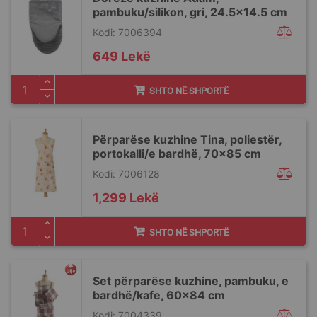
pambuku/silikon, gri, 24.5x14.5 cm
Kodi: 7006394
649 Lekë
SHTO NË SHPORTË
Përparëse kuzhine Tina, poliestër,
portokalli/e bardhë, 70x85 cm
Kodi: 7006128
1,299 Lekë
SHTO NË SHPORTË
Set përparëse kuzhine, pambuku, e
bardhë/kafe, 60x84 cm
Kodi: 7004339