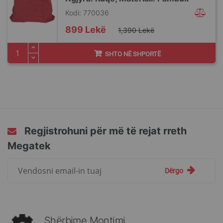
Kodi: 770036
Special
899 Lekë
1,390 Lekë
Price
SHTO NË SHPORTË
Regjistrohuni për më të rejat rreth
Megatek
Regjistrohuni
Dërgo
për
më
të
rejat
rreth
Shërbime Montimi