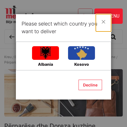
Please select which country you
Mbyll
want to deliver
Kreu
Enë kuzhine dhe Aksesorë
Aksesorë të domosdoshëm kuzhine
Përparëse dhe Doreza kuzhine
Albania
Kosovo
Decline
Përparëse dhe Doreza kuzhine