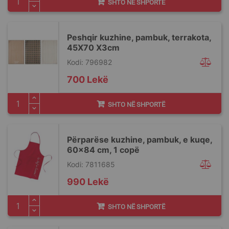
SHTO NË SHPORTË
Peshqir kuzhine, pambuk, terrakota,
45X70 X3cm
Kodi: 796982
700 Lekë
SHTO NË SHPORTË
Përparëse kuzhine, pambuk, e kuqe,
60x84 cm, 1 copë
Kodi: 7811685
990 Lekë
SHTO NË SHPORTË