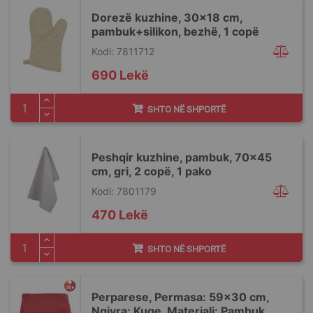
Dorezë kuzhine, 30x18 cm,
pambuk+silikon, bezhë, 1 copë
Kodi: 7811712
690 Lekë
SHTO NË SHPORTË
Peshqir kuzhine, pambuk, 70x45
cm, gri, 2 copë, 1 pako
Kodi: 7801179
470 Lekë
SHTO NË SHPORTË
Perparese, Permasa: 59x30 cm,
Ngjyra: Kuqe, Materiali: Pambuk