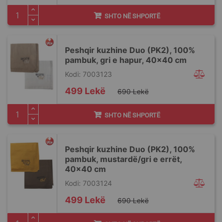
SHTO NË SHPORTË
Peshqir kuzhine Duo (PK2), 100%
pambuk, gri e hapur, 40x40 cm
Kodi: 7003123
Special
499 Lekë
690 Lekë
Price
SHTO NË SHPORTË
Peshqir kuzhine Duo (PK2), 100%
pambuk, mustardë/gri e errët,
40x40 cm
Kodi: 7003124
Special
499 Lekë
690 Lekë
Price