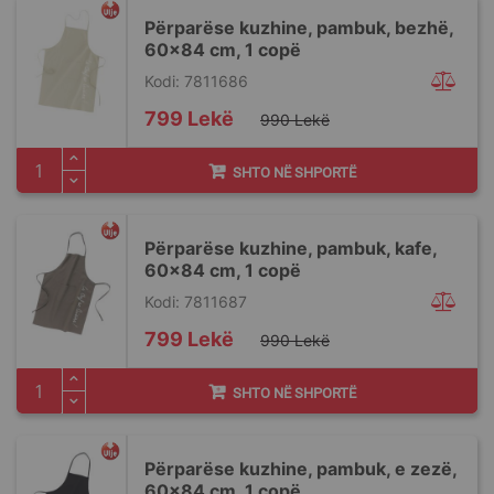
Përparëse kuzhine, pambuk, bezhë,
60x84 cm, 1 copë
Kodi: 7811686
Special
799 Lekë
990 Lekë
Price
SHTO NË SHPORTË
Përparëse kuzhine, pambuk, kafe,
60x84 cm, 1 copë
Kodi: 7811687
Special
799 Lekë
990 Lekë
Price
SHTO NË SHPORTË
Përparëse kuzhine, pambuk, e zezë,
60x84 cm, 1 copë