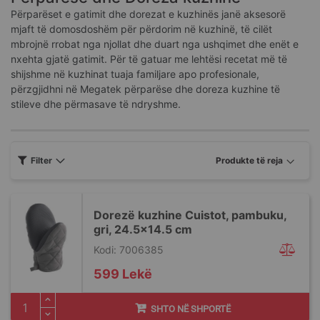
Përparëset e gatimit dhe dorezat e kuzhinës janë aksesorë
mjaft të domosdoshëm për përdorim në kuzhinë, të cilët
mbrojnë rrobat nga njollat dhe duart nga ushqimet dhe enët e
nxehta gjatë gatimit. Për të gatuar me lehtësi recetat më të
shijshme në kuzhinat tuaja familjare apo profesionale,
përzgjidhni në Megatek përparëse dhe doreza kuzhine të
stileve dhe përmasave të ndryshme.
Filter
Dorezë kuzhine Cuistot, pambuku,
gri, 24.5x14.5 cm
Kodi: 7006385
599 Lekë
SHTO NË SHPORTË