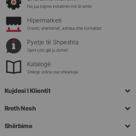
Megatek:
Ne jua bëjme instalimin më të lehtë
Hipermarketi
Oraret, shërbimet, adresa dhe kontaktet
Pyetje të Shpeshta
Gjeni çdo gjë ju duhet!
Katalogë
Shikoje online ose shkarkoje
Kujdesi I Klientit
Rreth Nesh
Shërbime