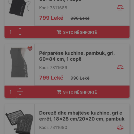
Kodi: 7811688
Special
799 Lekë
990 Lekë
Price
SHTO NË SHPORTË
Përparëse kuzhine, pambuk, gri,
60x84 cm, 1 copë
Kodi: 7811689
Special
799 Lekë
990 Lekë
Price
SHTO NË SHPORTË
Dorezë dhe mbajtëse kuzhine, gri e
errët, 18x28 cm/20x20 cm, pambuk
Kodi: 7811690