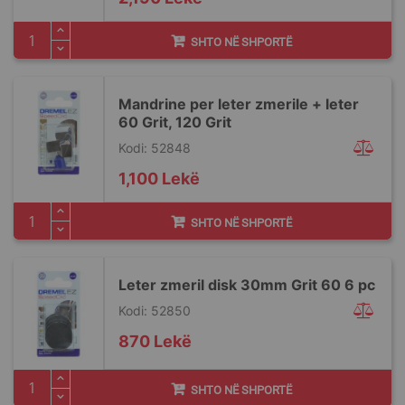
SHTO NË SHPORTË
Mandrine per leter zmerile + leter
60 Grit, 120 Grit
Kodi: 52848
1,100 Lekë
SHTO NË SHPORTË
Leter zmeril disk 30mm Grit 60 6 pc
Kodi: 52850
870 Lekë
SHTO NË SHPORTË