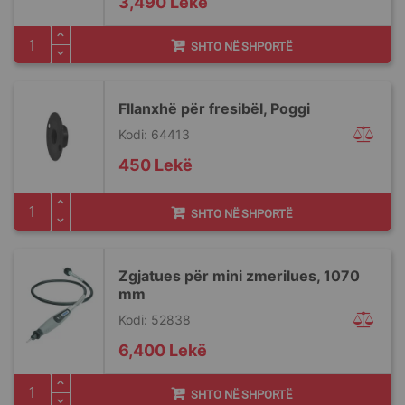
3,490 Lekë
SHTO NË SHPORTË
Fllanxhë për fresibël, Poggi
Kodi: 64413
450 Lekë
SHTO NË SHPORTË
Zgjatues për mini zmerilues, 1070
mm
Kodi: 52838
6,400 Lekë
SHTO NË SHPORTË