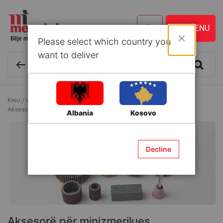
Please select which country you
Mbyll
want to deliver
Kreu
Vegla dhe Aksesorë
Aksesorë për vegla elektrike
Aksesorë për minizmerilues
Albania
Kosovo
Decline
Aksesorë për minizmerilues