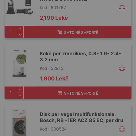
Kodi: 601767
2,190 Lekë
SHTO NË SHPORTË
Kokë për zmerilues, 0.8- 1.6- 2.4-
3.2 mm
Kodi: 52915
1,900 Lekë
SHTO NË SHPORTË
Disk per vegel multifunksionale,
Bosch, RB -1ER ACZ 85 EC, per dru
Kodi: 600524