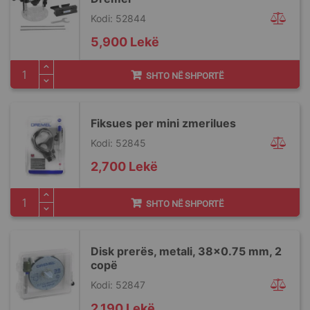
Kodi: 52844
5,900 Lekë
SHTO NË SHPORTË
Fiksues per mini zmerilues
Kodi: 52845
2,700 Lekë
SHTO NË SHPORTË
Disk prerës, metali, 38x0.75 mm, 2
copë
Kodi: 52847
2,190 Lekë