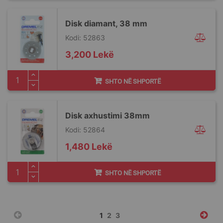
Disk diamant, 38 mm
Kodi: 52863
3,200 Lekë
SHTO NË SHPORTË
Disk axhustimi 38mm
Kodi: 52864
1,480 Lekë
SHTO NË SHPORTË
Faqja
You're
Faqja
Faqja
1
2
3