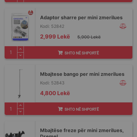
Adaptor sharre per mini zmerilues
Kodi: 52842
Special
2,999 Lekë
5,900 Lekë
Price
SHTO NË SHPORTË
Mbajtese bango per mini zmerilues
Kodi: 52843
4,800 Lekë
SHTO NË SHPORTË
Mbajtëse freze për mini zmerilues,
Dremel