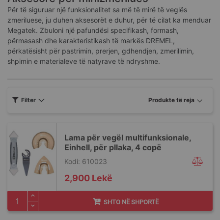
Për të siguruar një funksionalitet sa më të mirë të veglës
zmeriluese, ju duhen aksesorët e duhur, për të cilat ka menduar
Megatek. Zbuloni një pafundësi specifikash, formash,
përmasash dhe karakteristikash të markës DREMEL,
përkatësisht për pastrimin, prerjen, gdhendjen, zmerilimin,
shpimin e materialeve të natyrave të ndryshme.
Filter
Lama për vegël multifunksionale,
Einhell, për pllaka, 4 copë
Kodi: 610023
2,900 Lekë
SHTO NË SHPORTË