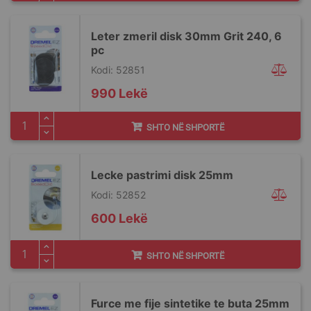
Leter zmeril disk 30mm Grit 240, 6
pc
Kodi: 52851
990 Lekë
SHTO NË SHPORTË
Lecke pastrimi disk 25mm
Kodi: 52852
600 Lekë
SHTO NË SHPORTË
Furce me fije sintetike te buta 25mm