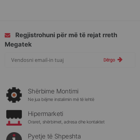
currently
reading
page
Regjistrohuni për më të rejat rreth
Megatek
Regjistrohuni
Dërgo
për
më
të
rejat
rreth
Shërbime Montimi
Megatek:
Ne jua bëjme instalimin më të lehtë
Hipermarketi
Oraret, shërbimet, adresa dhe kontaktet
Pyetje të Shpeshta