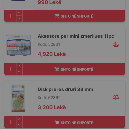
990 Lekë
SHTO NË SHPORTË
Aksesore per mini zmerilues 11pc
Kodi: 52861
4,920 Lekë
SHTO NË SHPORTË
Disk preres druri 38 mm
Kodi: 52862
3,200 Lekë
SHTO NË SHPORTË