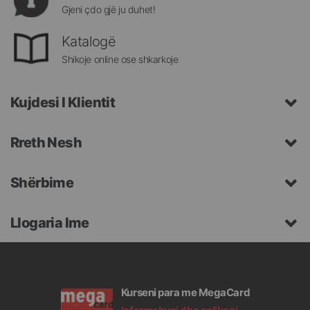
Gjeni çdo gjë ju duhet!
Katalogë
Shikoje online ose shkarkoje
Kujdesi I Klientit
Rreth Nesh
Shërbime
Llogaria Ime
Kurseni para me MegaCard