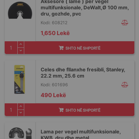
Aksesore ( lame ) per vegel
multifunksionale, DeWalt,Ø 100 mm,
dru, gozhde, pvc
Kodi: 608212
1,650 Lekë
SHTO NË SHPORTË
Celes dhe fllanxhe fresibli, Stanley,
22.2 mm, 25.6 cm
Kodi: 601696
490 Lekë
SHTO NË SHPORTË
Lama per vegel multifunksionale,
KWB, dru dhe metal