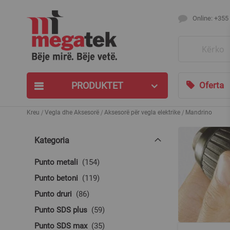
Online: +355
Search
PRODUKTET
Oferta
Kreu
Vegla dhe Aksesorë
Aksesorë për vegla elektrike
Mandrino
Kategoria
produkte
Punto metali
154
produkte
Punto betoni
119
produkte
Punto druri
86
produkte
Punto SDS plus
59
produkte
Punto SDS max
35