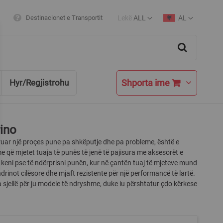
Lekë
ALL
AL
Destinacionet e Transportit
Currency
Language
Search
Shporta ime
Hyr/Regjistrohu
ino
ruar një proçes pune pa shkëputje dhe pa probleme, është e
 që mjetet tuaja të punës të jenë të pajisura me aksesorët e
keni pse të ndërprisni punën, kur në çantën tuaj të mjeteve mund
drinot cilësore dhe mjaft rezistente për një performancë të lartë.
sjellë për ju modele të ndryshme, duke iu përshtatur çdo kërkese