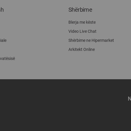
sh
Shërbime
Blerja me këste
Video Live Chat
iale
Shërbime ne Hipermarket
Arkitekt Online
ivatësisë
N