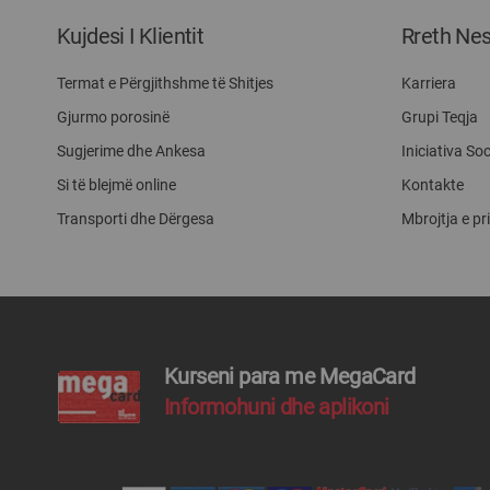
Kujdesi I Klientit
Rreth Ne
Termat e Përgjithshme të Shitjes
Karriera
Gjurmo porosinë
Grupi Teqja
Sugjerime dhe Ankesa
Iniciativa Soc
Si të blejmë online
Kontakte
Transporti dhe Dërgesa
Mbrojtja e pr
Kurseni para me MegaCard
Informohuni dhe aplikoni