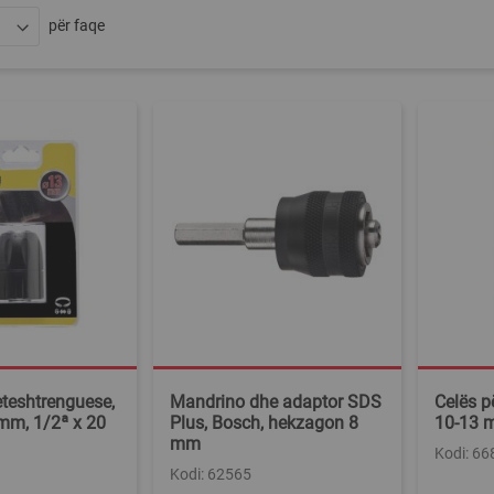
për faqe
teshtrenguese,
Mandrino dhe adaptor SDS
Celës p
 mm, 1/2ª x 20
Plus, Bosch, hekzagon 8
10-13 
mm
Kodi: 66
Kodi: 62565