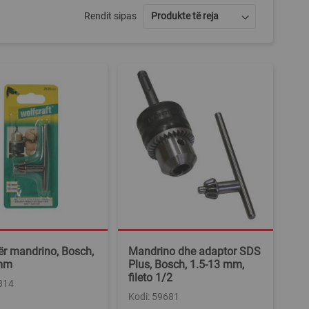
Rendit sipas
ër mandrino, Bosch,
Mandrino dhe adaptor SDS
mm
Plus, Bosch, 1.5-13 mm,
fileto 1/2
814
Kodi: 59681