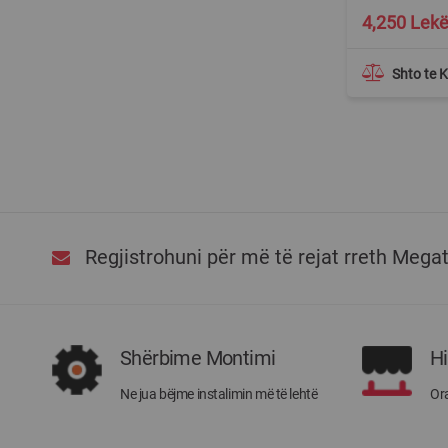
4,250 Lek
Shto te 
Regjistrohuni për më të rejat rreth Mega
Shërbime Montimi
H
Ne jua bëjme instalimin më të lehtë
Ora