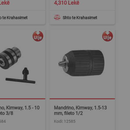
Lekë
4,310 Lekë
o te Krahasimet
Shto te Krahasimet
o, Kimway, 1.5 - 10
Mandrino, Kimway, 1.5-13
eto 3/8
mm, fileto 1/2
584
Kodi: 12585