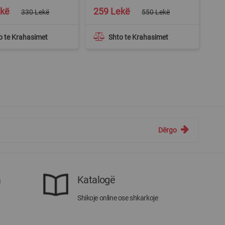
Special
ekë
259 Lekë
330 Lekë
550 Lekë
Price
o te Krahasimet
Shto te Krahasimet
Dërgo
a
Katalogë
Shikoje online ose shkarkoje