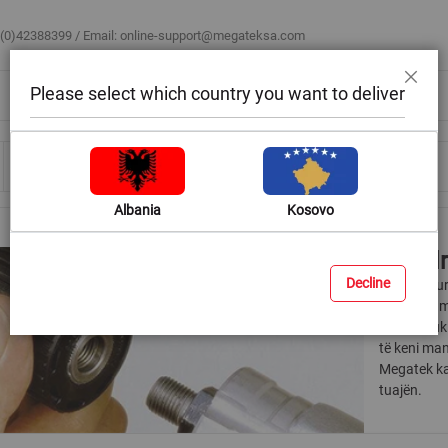
 (0)42388399 / Email:
online-support@megateksa.com
Please select which country you want to deliver
Mbyll
Bli sipas ambientit
Blog & Ide
Ndihmë & Këshilla
Albania
Kosovo
Mandr
Decline
Për të sigu
rëndësishme
duhur. Nuk 
të keni man
Megatek ka 
tuajën.