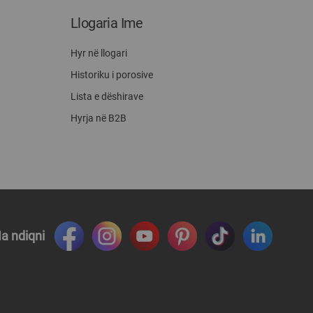
Llogaria Ime
Hyr në llogari
Historiku i porosive
Lista e dëshirave
Hyrja në B2B
a ndiqni