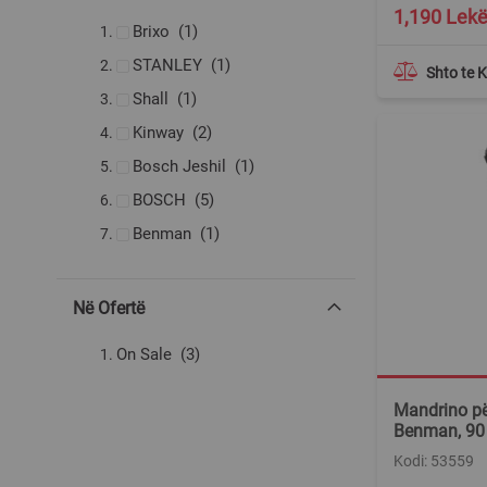
produkte
Majë kaçavide
56
1,190 Lek
produkt
Brixo
1
produkte
Aksesorë për minizmerilues
79
produkt
STANLEY
1
Shto te 
produkte
Gurë zmeril
12
produkt
Shall
1
produkte
Kinway
2
produkt
Bosch Jeshil
1
produkte
BOSCH
5
produkt
Benman
1
Në Ofertë
produkte
On Sale
3
Mandrino pë
Benman, 90
Kodi: 53559