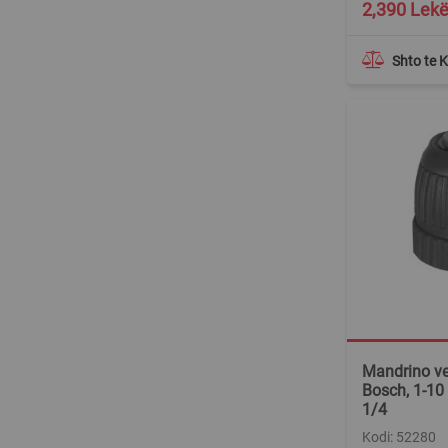
2,390 Lek
Shto te 
Mandrino ve
Bosch, 1-10
1/4
Kodi: 52280