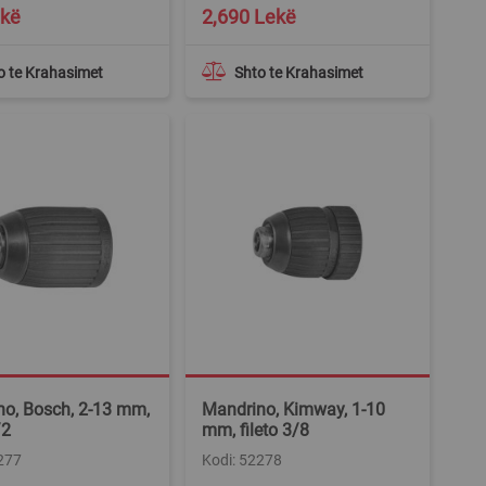
ekë
2,690 Lekë
o te Krahasimet
Shto te Krahasimet
o, Bosch, 2-13 mm,
Mandrino, Kimway, 1-10
/2
mm, fileto 3/8
277
Kodi: 52278