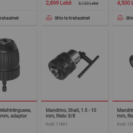
Special
ë
2,899 Lekë
4,500 
5,120 Lekë
Price
Krahasimet
Shto te Krahasimet
Sht
tështrënguese,
Mandrino, Shall, 1.5 - 10
Mandrin
 mm, adaptor
mm, fileto 3/8
mm, fil
Kodi: 11801
Kodi: 12