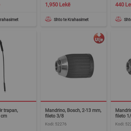
ë
1,950 Lekë
440 L
Krahasimet
Shto te Krahasimet
Sht
r trapan,
Mandrino, Bosch, 2-13 mm,
Mandrin
 cm
fileto 3/8
fileto 1
Kodi: 52276
Kodi: 52