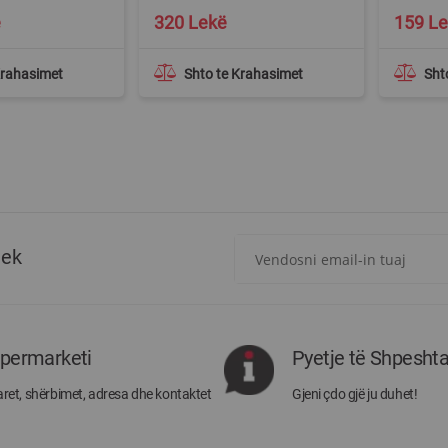
Special
ë
320 Lekë
159 L
Price
Krahasimet
Shto te Krahasimet
Sht
Regjistrohuni
tek
për
më
të
rejat
rreth
ipermarketi
Pyetje të Shpesht
Megatek:
ret, shërbimet, adresa dhe kontaktet
Gjeni çdo gjë ju duhet!