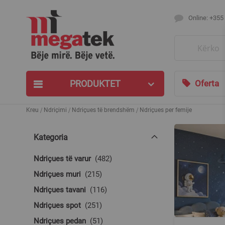
Online: +355
Search
PRODUKTET
Oferta
Kreu
Ndriçimi
Ndriçues të brendshëm
Ndriçues per femije
Kategoria
produkte
Ndriçues të varur
482
produkte
Ndriçues muri
215
produkte
Ndriçues tavani
116
produkte
Ndriçues spot
251
produkte
Ndriçues pedan
51