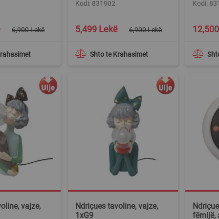
Kodi: 831902
Kodi: 8
Special
ë
5,499 Lekë
12,500
6,900 Lekë
6,900 Lekë
Price
Krahasimet
Shto te Krahasimet
Sht
oline, vajze,
Ndriçues tavoline, vajze,
Ndriçue
1xG9
fëmijë,