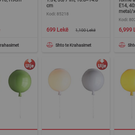
cm
E14, 40
metal/
Kodi: 85218
Kodi: 8
Special
Special
ë
699 Lekë
6,999 
1,100 Lekë
Price
Price
Krahasimet
Shto te Krahasimet
Sht