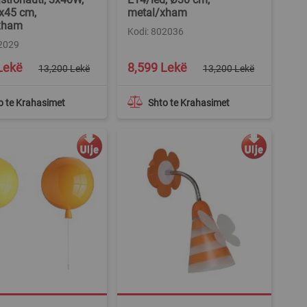
x45 cm,
metal/xham
xham
Kodi: 802036
02029
Special
Lekë
8,599 Lekë
13,200 Lekë
13,200 Lekë
Price
o te Krahasimet
Shto te Krahasimet