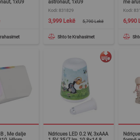
onaut, 1xG9
astronaut, 1xG9
me aru
Kodi: 831829
Kodi: 8
Special
ë
3,999 Lekë
6,990 
5,790 Lekë
Price
Krahasimet
Shto te Krahasimet
Sht
B , Me dalje
Ndricues LED 0.2 W, 3xAAA
Ndriçues
,D10, H9cm
1.5V, 35/7 lm, 10.8×14.8
formë a