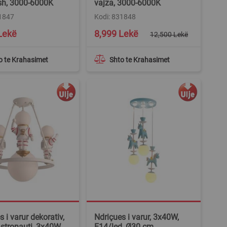
sh, 3000-6000K
vajza, 3000-6000K
31847
Kodi: 831848
Special
Lekë
8,999 Lekë
12,500 Lekë
Price
o te Krahasimet
Shto te Krahasimet
 i varur dekorativ,
Ndriçues i varur, 3x40W,
stronauti, 3x40W,
E14/led, Ø30 cm,