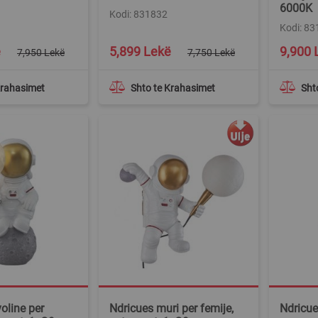
6000K
Kodi: 831832
Kodi: 8
Special
ë
5,899 Lekë
9,900 
7,950 Lekë
7,750 Lekë
Price
Krahasimet
Shto te Krahasimet
Sht
oline per
Ndricues muri per femije,
Ndricues