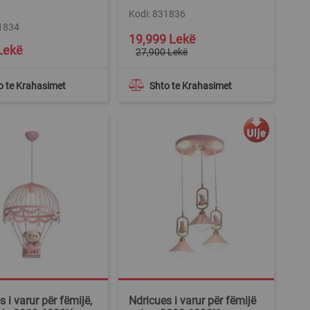
Kodi: 831836
31834
Special
19,999 Lekë
Price
Lekë
27,900 Lekë
o te Krahasimet
Shto te Krahasimet
 i varur për fëmijë,
Ndricues i varur për fëmijë