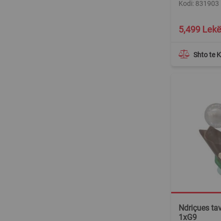
Kodi: 831903
Special
5,499 Lek
Price
Shto te 
Ndriçues tav
1xG9