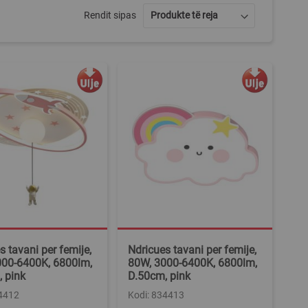
Rendit sipas
s tavani per femije,
Ndricues tavani per femije,
000-6400K, 6800lm,
80W, 3000-6400K, 6800lm,
 pink
D.50cm, pink
34412
Kodi: 834413