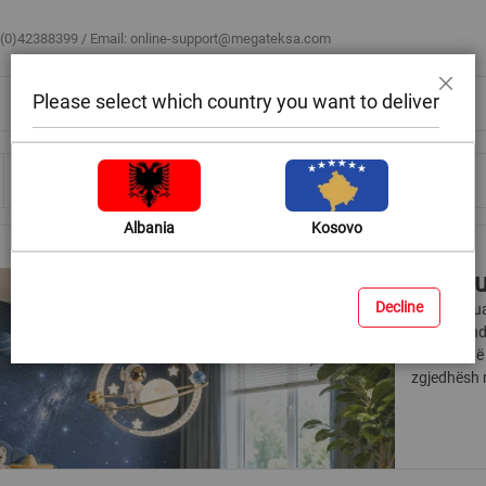
 (0)42388399 / Email:
online-support@megateksa.com
Please select which country you want to deliver
Mbyll
Bli sipas ambientit
Blog & Ide
Ndihmë & Këshilla
Albania
Kosovo
Ndriçu
Decline
Ndriçimi lu
mund të nd
dhe unik të
zgjedhësh 