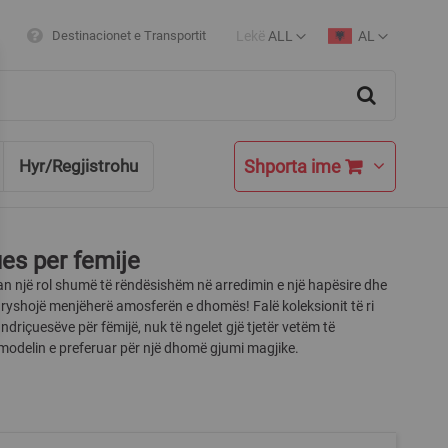
Lekë
ALL
AL
Destinacionet e Transportit
Currency
Language
Search
Shporta ime
Hyr/Regjistrohu
es per femije
an një rol shumë të rëndësishëm në arredimin e një hapësire dhe
ryshojë menjëherë amosferën e dhomës! Falë koleksionit të ri
 ndriçuesëve për fëmijë, nuk të ngelet gjë tjetër vetëm të
modelin e preferuar për një dhomë gjumi magjike.