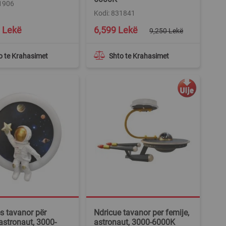
31906
Kodi: 831841
Special
 Lekë
6,599 Lekë
9,250 Lekë
Price
o te Krahasimet
Shto te Krahasimet
s tavanor për
Ndricue tavanor per femije,
 astronaut, 3000-
astronaut, 3000-6000K