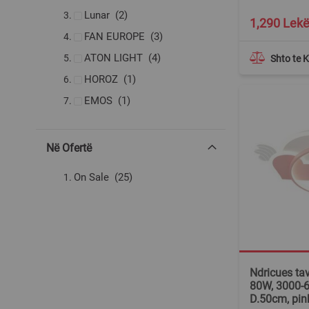
produkte
Lunar
2
1,290 Lek
produkte
FAN EUROPE
3
produkte
ATON LIGHT
4
Shto te 
produkt
HOROZ
1
produkt
EMOS
1
Në Ofertë
produkte
On Sale
25
Ndricues tav
80W, 3000-
D.50cm, pin