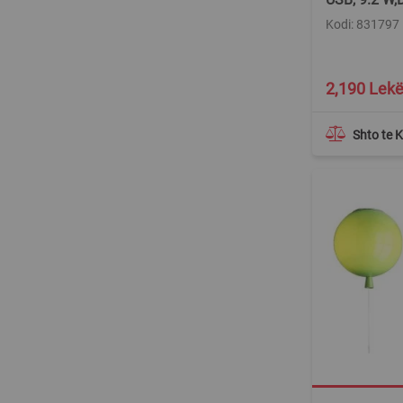
Kodi: 831797
2,190 Lek
Shto te 