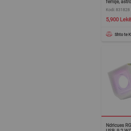
femije, astr
Kodi: 831828
5,900 Lek
Shto te 
Ndricues RG
USB, 9.2 W