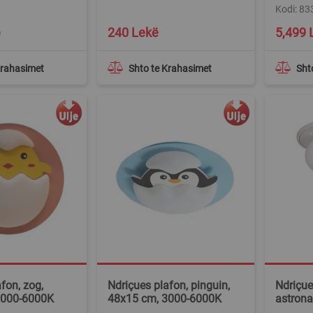
Kodi: 8
Special
ë
240 Lekë
5,499 
Price
Krahasimet
Shto te Krahasimet
Sht
fon, zog,
Ndriçues plafon, pinguin,
Ndriçues
3000-6000K
48x15 cm, 3000-6000K
astrona