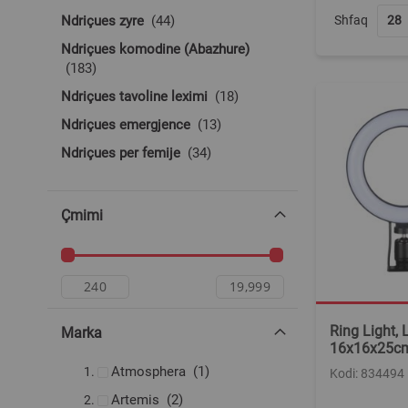
produkte
Shfaq
Ndriçues zyre
44
Ndriçues komodine (Abazhure)
produkte
183
produkte
Ndriçues tavoline leximi
18
produkte
Ndriçues emergjence
13
produkte
Ndriçues per femije
34
Çmimi
Ring Light, 
Marka
16x16x25c
produkt
Atmosphera
1
Kodi: 834494
produkte
Artemis
2