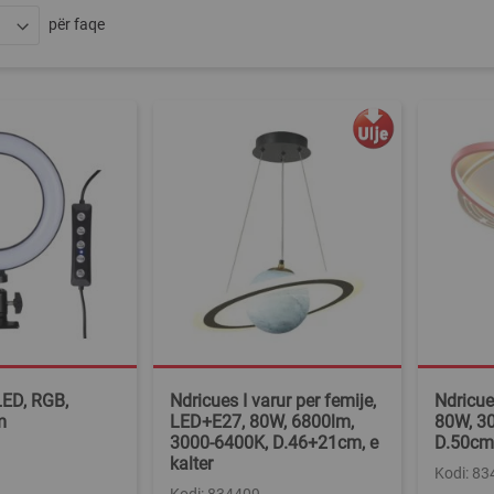
për faqe
LED, RGB,
Ndricues I varur per femije,
Ndricue
m
LED+E27, 80W, 6800lm,
80W, 3
3000-6400K, D.46+21cm, e
D.50cm,
kalter
Kodi: 8
Kodi: 834409