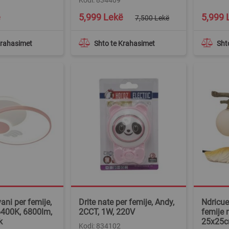
Special
Special
ë
5,999 Lekë
5,999 
7,500 Lekë
Price
Price
Krahasimet
Shto te Krahasimet
Sht
ani per femije,
Drite nate per femije, Andy,
Ndricue
6400K, 6800lm,
2CCT, 1W, 220V
femije 
k
25x25
Kodi: 834102