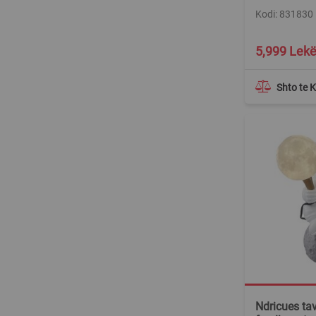
Kodi: 831830
Special
5,999 Lek
Price
Shto te 
Ndricues tav