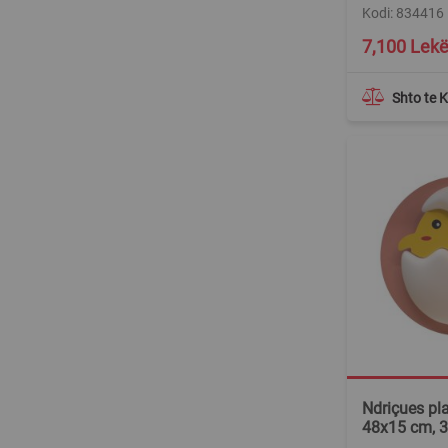
Kodi: 834416
7,100 Lek
Shto te 
Ndriçues pla
48x15 cm, 