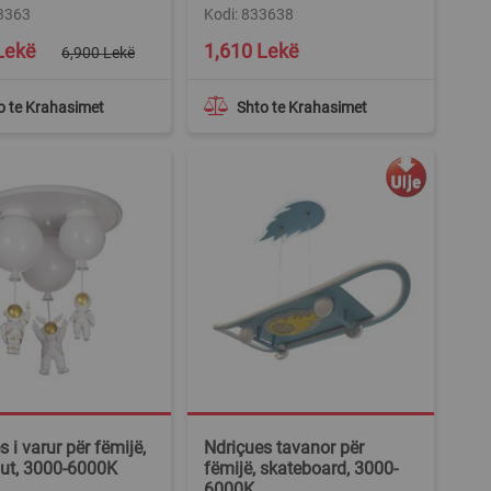
33363
Kodi: 833638
Lekë
1,610 Lekë
6,900 Lekë
o te Krahasimet
Shto te Krahasimet
 i varur për fëmijë,
Ndriçues tavanor për
ut, 3000-6000K
fëmijë, skateboard, 3000-
6000K