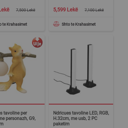
Special
Lekë
5,599 Lekë
7,500 Lekë
7,100 Lekë
Price
o te Krahasimet
Shto te Krahasimet
s tavoline per
Ndricues tavoline LED, RGB,
me personazh, G9,
H.32cm, me usb, 2 PC
cm
paketim