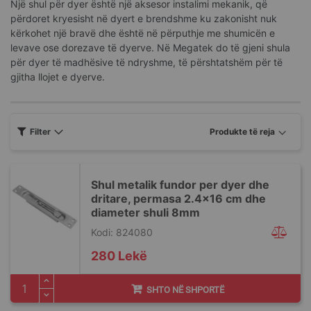
Një shul për dyer është një aksesor instalimi mekanik, që
përdoret kryesisht në dyert e brendshme ku zakonisht nuk
kërkohet një bravë dhe është në përputhje me shumicën e
levave ose dorezave të dyerve. Në Megatek do të gjeni shula
për dyer të madhësive të ndryshme, të përshtatshëm për të
gjitha llojet e dyerve.
Filter
Shul metalik fundor per dyer dhe
dritare, permasa 2.4x16 cm dhe
diameter shuli 8mm
Kodi: 824080
280 Lekë
SHTO NË SHPORTË