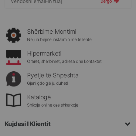
Dërgo
për
më
të
rejat
rreth
Shërbime Montimi
Megatek:
Ne jua bëjme instalimin më të lehtë
Hipermarketi
Oraret, shërbimet, adresa dhe kontaktet
Pyetje të Shpeshta
Gjeni çdo gjë ju duhet!
Katalogë
Shikoje online ose shkarkoje
Kujdesi I Klientit