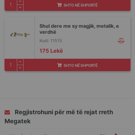
SHTO NË SHPORTË
Shul dere me sy magjik, metalik, e
verdhë
Kodi: 11515
175 Lekë
SHTO NË SHPORTË
Regjistrohuni për më të rejat rreth
Megatek
Regjistrohuni