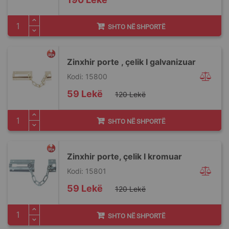
SHTO NË SHPORTË
Zinxhir porte , çelik I galvanizuar
Kodi: 15800
Special
59 Lekë
120 Lekë
Price
SHTO NË SHPORTË
Zinxhir porte, çelik I kromuar
Kodi: 15801
Special
59 Lekë
120 Lekë
Price
SHTO NË SHPORTË