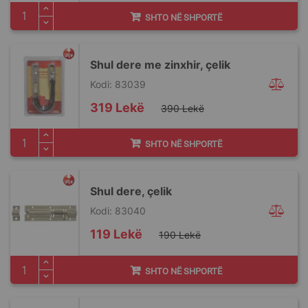
SHTO NË SHPORTË
Shul dere me zinxhir, çelik
Kodi: 83039
Special
319 Lekë
390 Lekë
Price
SHTO NË SHPORTË
Shul dere, çelik
Kodi: 83040
Special
119 Lekë
190 Lekë
Price
SHTO NË SHPORTË