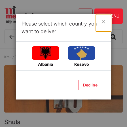
Please select which country you
Mbyll
want to deliver
Kreu
Druri dhe Zdrukthtari
Brava/Doreza dhe Aksesorë
Shula
Albania
Kosovo
Decline
Shula