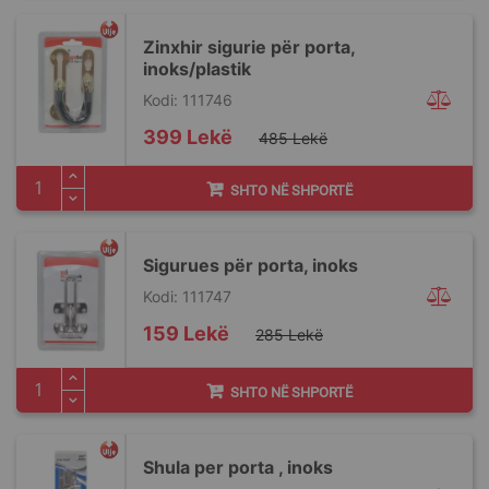
Zinxhir sigurie për porta,
inoks/plastik
Kodi: 111746
Special
399 Lekë
485 Lekë
Price
SHTO NË SHPORTË
Sigurues për porta, inoks
Kodi: 111747
Special
159 Lekë
285 Lekë
Price
SHTO NË SHPORTË
Shula per porta , inoks