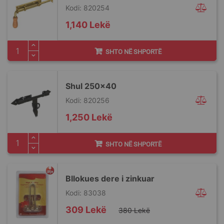
Kodi: 820254
1,140 Lekë
SHTO NË SHPORTË
Shul 250x40
Kodi: 820256
1,250 Lekë
SHTO NË SHPORTË
Bllokues dere i zinkuar
Kodi: 83038
Special
309 Lekë
380 Lekë
Price