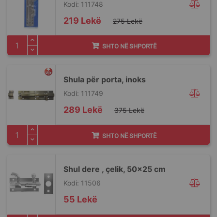
Kodi: 111748
Special
219 Lekë
275 Lekë
Price
SHTO NË SHPORTË
Shula për porta, inoks
Kodi: 111749
Special
289 Lekë
375 Lekë
Price
SHTO NË SHPORTË
Shul dere , çelik, 50x25 cm
Kodi: 11506
55 Lekë