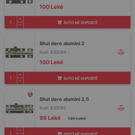
100 Lekë
SHTO NË SHPORTË
Shul dere alumini 2
Kodi: 820094
100 Lekë
SHTO NË SHPORTË
Shul dere alumini 2.5
Kodi: 820095
Special
99 Lekë
120 Lekë
Price
SHTO NË SHPORTË