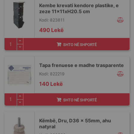
Kembe krevati kendore plastike, e
zeze 11x11xH20.5 cm
Kodi: 823811
490 Lekë
SHTO NË SHPORTË
Tapa frenuese e madhe trasparente
Kodi: 822219
140 Lekë
SHTO NË SHPORTË
Këmbë, Dru, D36 x 55mm, ahu
natyral