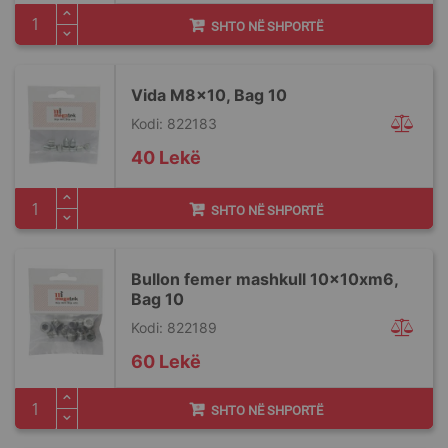
SHTO NË SHPORTË
Vida M8x10, Bag 10
Kodi: 822183
40 Lekë
SHTO NË SHPORTË
Bullon femer mashkull 10x10xm6,
Bag 10
Kodi: 822189
60 Lekë
SHTO NË SHPORTË