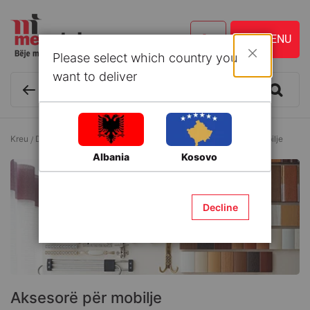
Please select which country you
Mbyll
want to deliver
Kreu
Druri dhe Zdrukthtari
Lëndë zdrukthtarie
Aksesorë për mobilje
Albania
Kosovo
Decline
Aksesorë për mobilje