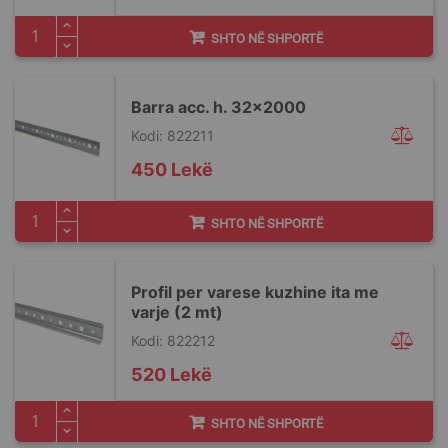
SHTO NË SHPORTË
Barra acc. h. 32x2000
Kodi: 822211
450 Lekë
SHTO NË SHPORTË
Profil per varese kuzhine ita me
varje (2 mt)
Kodi: 822212
520 Lekë
SHTO NË SHPORTË