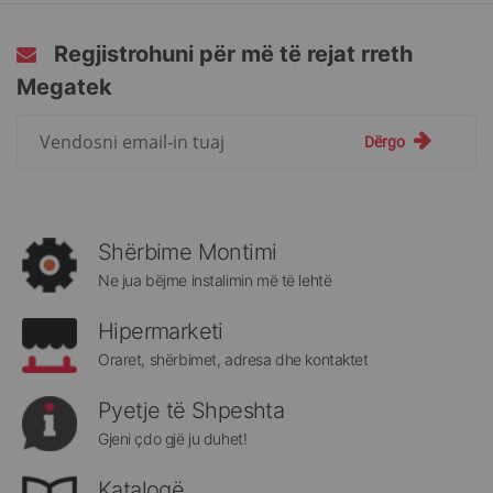
page
Regjistrohuni për më të rejat rreth
Megatek
Regjistrohuni
Dërgo
për
më
të
rejat
rreth
Shërbime Montimi
Megatek:
Ne jua bëjme instalimin më të lehtë
Hipermarketi
Oraret, shërbimet, adresa dhe kontaktet
Pyetje të Shpeshta
Gjeni çdo gjë ju duhet!
Katalogë