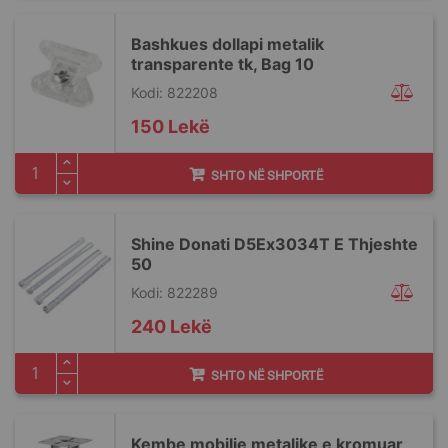
Bashkues dollapi metalik
transparente tk, Bag 10
Kodi: 822208
150 Lekë
SHTO NË SHPORTË
Shine Donati D5Ex3034T E Thjeshte
50
Kodi: 822289
240 Lekë
SHTO NË SHPORTË
Kembe mobilje metalike e kromuar