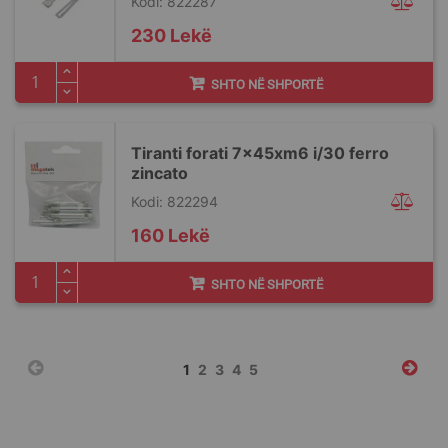
Kodi: 822287
230 Lekë
SHTO NË SHPORTË
Tiranti forati 7x45xm6 i/30 ferro
zincato
Kodi: 822294
160 Lekë
SHTO NË SHPORTË
Faqja
You're
Faqja
Faqja
Faqja
Faqja
1
2
3
4
5
currently
reading