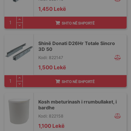
1,450 Lekë
SHTO NË SHPORTË
Shinë Donati D26Hr Totale Sincro
3D 50
Kodi: 822147
1,500 Lekë
SHTO NË SHPORTË
Kosh mbeturinash i rrumbullaket, i
bardhe
Kodi: 822158
1,100 Lekë