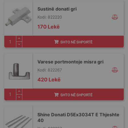
Sustinë donati gri
Kodi: 822220
170 Lekë
SHTO NË SHPORTË
Varese portmontoje misra gri
Kodi: 822267
420 Lekë
SHTO NË SHPORTË
Shine Donati D5Ex3034T E Thjeshte
40