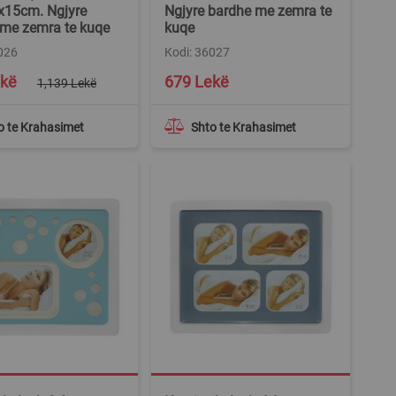
x15cm. Ngjyre
Ngjyre bardhe me zemra te
 me zemra te kuqe
kuqe
026
Kodi: 36027
ekë
679 Lekë
1,139 Lekë
o te Krahasimet
Shto te Krahasimet