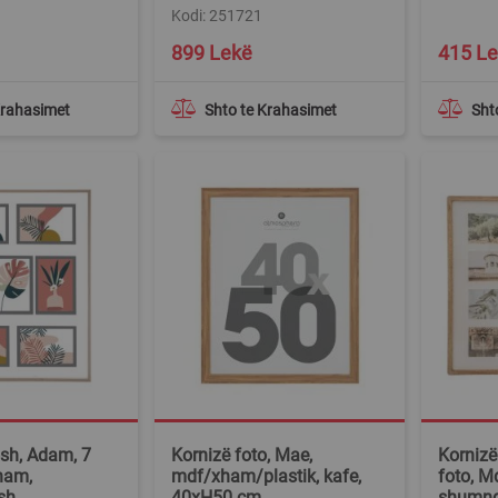
Kodi: 251721
899 Lekë
415 L
Krahasimet
Shto te Krahasimet
Sht
osh, Adam, 7
Kornizë foto, Mae,
Kornizë
ham,
mdf/xham/plastik, kafe,
foto, M
sh,
40xH50 cm
shumng