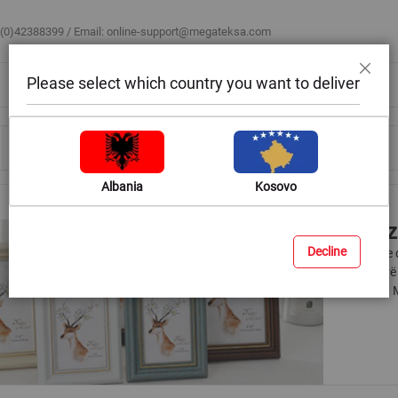
 (0)42388399 / Email:
online-support@megateksa.com
Please select which country you want to deliver
Mbyll
Bli sipas ambientit
Blog & Ide
Ndihmë & Këshilla
Albania
Kosovo
Korniz
Decline
Kornizat e 
një mënyrë 
vendosni. 