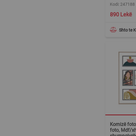
Kodi: 247188
890 Lekë
Shto te 
Kornizë fot
foto, Mdf/x
shumngjyrë