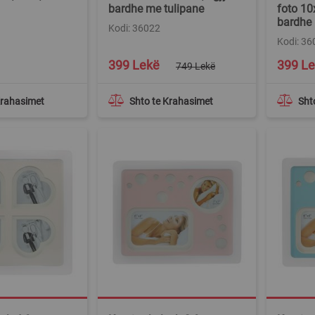
bardhe me tulipane
foto 10
bardhe
Kodi: 36022
Kodi: 36
Special
Special
399 Lekë
399 L
749 Lekë
Price
Price
Krahasimet
Shto te Krahasimet
Sht