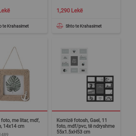
Lekë
1,290 Lekë
o te Krahasimet
Shto te Krahasimet
foto, me litar, mdf,
Kornizë fotosh, Gael, 11
e, 14x14 cm
foto, mdf/pvc, të ndryshme
55x1.5xH53 cm
51489