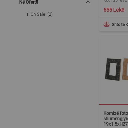
Kodi: 251892
Në Ofertë
655 Lekë
produkte
On Sale
2
Shto te 
Kornizë fotos
shumëngjyr
19x1.5xH27