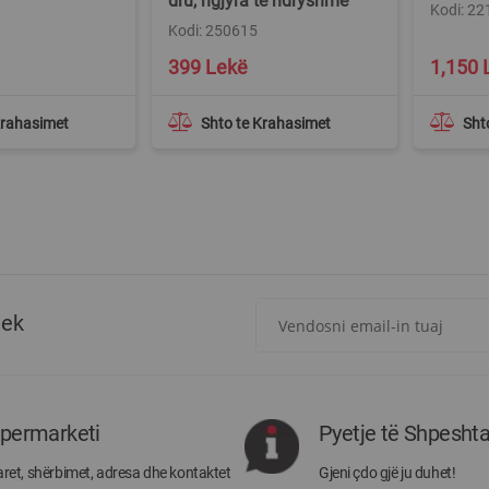
dru, ngjyra të ndryshme
Kodi: 2
Kodi: 250615
399 Lekë
1,150 
Krahasimet
Shto te Krahasimet
Sht
Regjistrohuni
tek
për
më
të
rejat
rreth
ipermarketi
Pyetje të Shpesht
Megatek:
ret, shërbimet, adresa dhe kontaktet
Gjeni çdo gjë ju duhet!