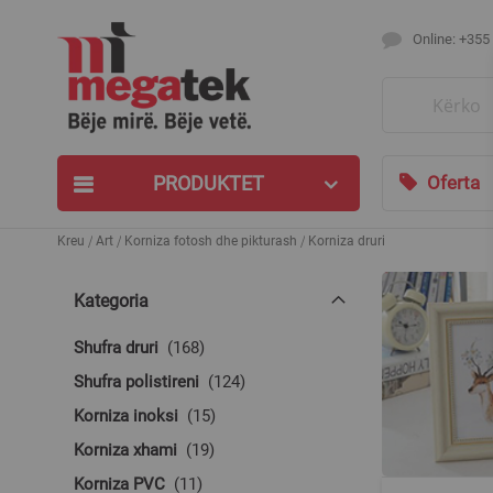
Online: +355
Search
PRODUKTET
Oferta
Kreu
Art
Korniza fotosh dhe pikturash
Korniza druri
Kategoria
produkte
Shufra druri
168
produkte
Shufra polistireni
124
produkte
Korniza inoksi
15
produkte
Korniza xhami
19
produkte
Korniza PVC
11