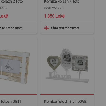
 kolazh 2 foto
Kornize kolazh 4 foto
50225
Kodi: 250226
Lekë
1,850 Lekë
o te Krahasimet
Shto te Krahasimet
 fotosh DETI
Kornize fotosh 3-sh LOVE