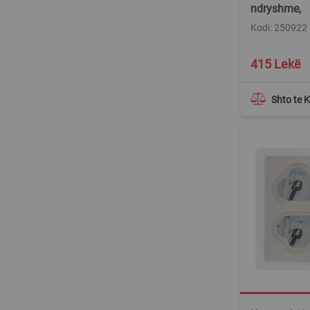
ndryshme,
Kodi: 250922
415 Lekë
Shto te 