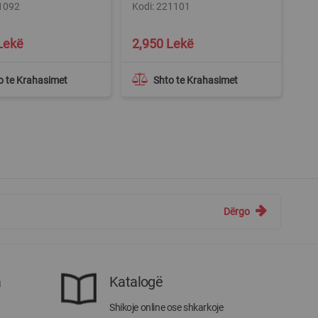
21092
Kodi: 221101
Lekë
2,950 Lekë
o te Krahasimet
Shto te Krahasimet
Dërgo
a
Katalogë
Shikoje online ose shkarkoje