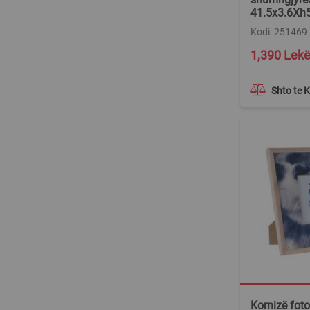
41.5x3.6Xh
Kodi: 251469
1,390 Lek
Shto te 
Kornizë fotos