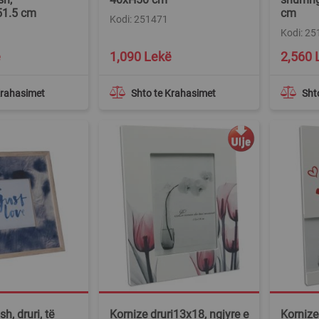
51.5 cm
cm
Kodi: 251471
Kodi: 2
ë
1,090 Lekë
2,560 
Krahasimet
Shto te Krahasimet
Sht
h, druri, të
Kornize druri13x18, ngjyre e
Kornize