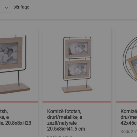
për faqe
tsh,
Kornizë fototsh,
Kornizë
ke, e
druri/metalike, e
dru/met
le, 20.8x8xH23
zezë/natyrale,
42x45
20.5x8xH41.5 cm
Kodi: 2