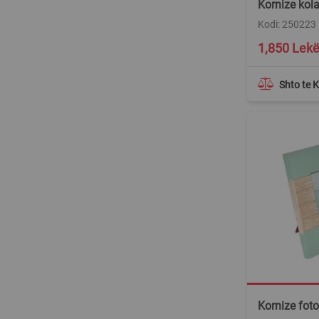
Kornize kola
Kodi: 250223
1,850 Lek
Shto te 
Kornize foto