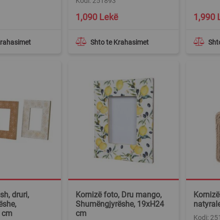
Kodi: 251893
1,090 Lekë
1,990 
Krahasimet
Shto te Krahasimet
Sht
h, druri,
Kornizë foto, Dru mango,
Kornizë 
ëshe,
Shumëngjyrëshe, 19xH24
natyral
 cm
cm
Kodi: 2