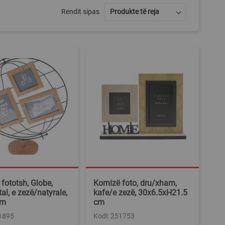
Rendit sipas
 fototsh, Globe,
Kornizë foto, dru/xham,
al, e zezë/natyrale,
kafe/e zezë, 30x6.5xH21.5
cm
cm
51895
Kodi: 251753