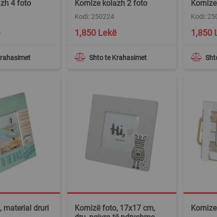
zh 4 foto
Kornize kolazh 2 foto
Kornize
Kodi: 250224
Kodi: 2
ë
1,850 Lekë
1,850 
Krahasimet
Shto te Krahasimet
Sht
, material druri
Kornizë foto, 17x17 cm,
Kornize