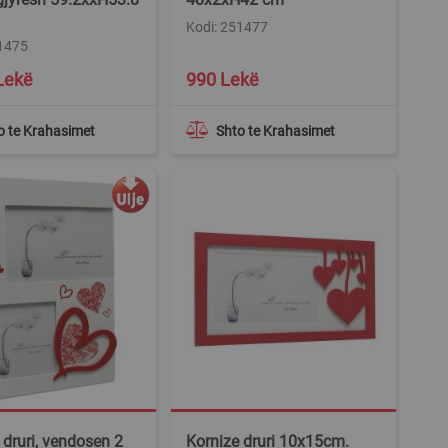
Kodi: 251477
51475
Lekë
990 Lekë
o te Krahasimet
Shto te Krahasimet
 druri, vendosen 2
Kornize druri 10x15cm.