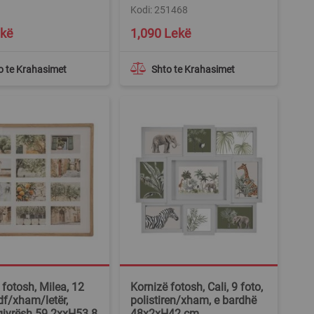
Kodi: 251468
ekë
1,090 Lekë
o te Krahasimet
Shto te Krahasimet
 fotosh, Milea, 12
Kornizë fotosh, Cali, 9 foto,
df/xham/letër,
polistiren/xham, e bardhë
jyrësh 59.2xxH53.8
48x2xH42 cm