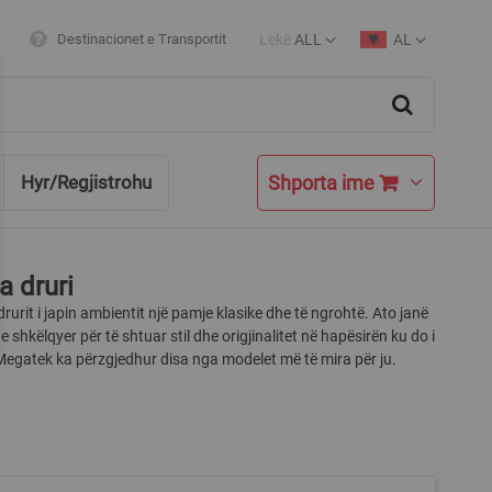
Lekë
ALL
AL
Destinacionet e Transportit
Currency
Language
Search
Shporta ime
Hyr/Regjistrohu
a druri
drurit i japin ambientit një pamje klasike dhe të ngrohtë. Ato janë
e shkëlqyer për të shtuar stil dhe origjinalitet në hapësirën ku do i
Megatek ka përzgjedhur disa nga modelet më të mira për ju.