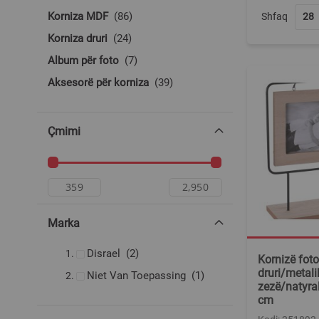
produkte
Korniza MDF
86
Shfaq
produkte
Korniza druri
24
produkte
Album për foto
7
produkte
Aksesorë për korniza
39
Çmimi
Marka
produkte
Disrael
2
Kornizë foto
druri/metali
produkt
Niet Van Toepassing
1
zezë/natyra
cm