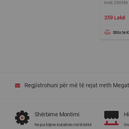
Kodi: 250356
359 Lekë
Shto te 
Regjistrohuni për më të rejat rreth Mega
Shërbime Montimi
H
Ne jua bëjme instalimin më të lehtë
Ora