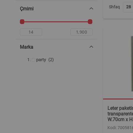
Shfaq
Çmimi
Marka
produkte
party
2
Leter paketi
transparent
W.70cm x H
Kodi: 700581