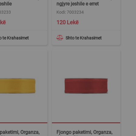
eshile
ngjyre jeshile e erret
003233
Kodi: 7003234
ekë
120 Lekë
o te Krahasimet
Shto te Krahasimet
paketimi, Organza,
Fjongo paketimi, Organza,