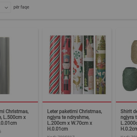
për faqe
mi Christmas,
Leter paketimi Christmas,
Shirit 
e, L.500cm x
ngjyra te ndryshme,
ngjyra 
.0.01cm
L.200cm x W.70cm x
L.2000
H.0.01cm
H.0.2c
6