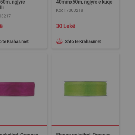
0m, ngjyre
40mmx50m, ngjyre e kuqe
li
Kodi: 7003218
003217
ë
30 Lekë
o te Krahasimet
Shto te Krahasimet