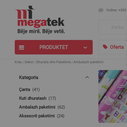
Online: +355
Search
PRODUKTET
Oferta
Kreu
Dekor
Dhurata dhe Paketime
Ambalazh paketimi
Kategoria
produkte
Çanta
41
produkte
Kuti dhuratash
17
produkte
Ambalazh paketimi
62
produkte
Aksesorë paketimi
24