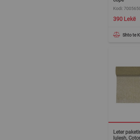
Kodi: 700565
390 Lekë
Shto te 
Leter paketi
lulesh, Cot