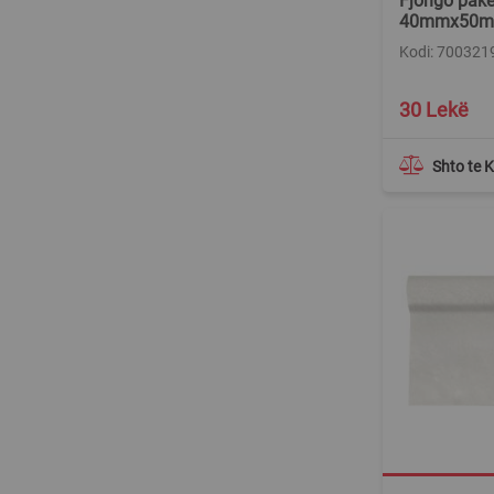
Fjongo pake
40mmx50m, 
Kodi: 700321
30 Lekë
Shto te 