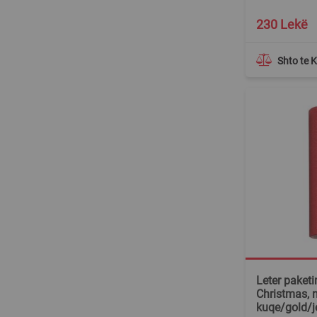
230 Lekë
Shto te 
Leter paket
Christmas, n
kuqe/gold/j