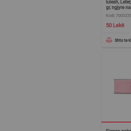
lulesh, Lete
gr, ngjyre na
Kodi: 700323
50 Lekë
Shto te 