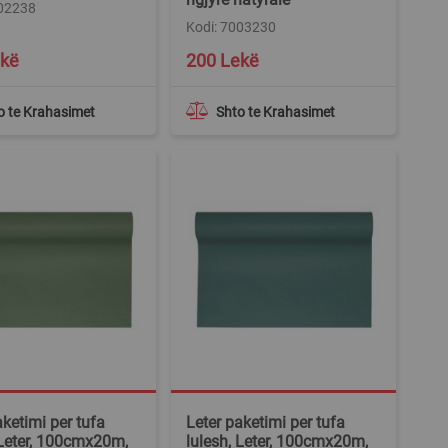
002238
Kodi: 7003230
ekë
200 Lekë
o te Krahasimet
Shto te Krahasimet
aketimi per tufa
Leter paketimi per tufa
 Leter, 100cmx20m,
lulesh, Leter, 100cmx20m,