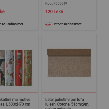
Kodi: 7005649
ekë
120 Lekë
o te Krahasimet
Shto te Krahasimet
aketimi me motive
Leter paketimi per tufa
mas, L500xH70 cm
lulesh, Cotone, 51cmx9m,
ngjyre natyrale