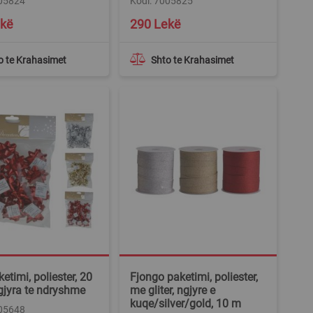
005824
Kodi: 7005825
ekë
290 Lekë
o te Krahasimet
Shto te Krahasimet
etimi, poliester, 20
Fjongo paketimi, poliester,
gjyra te ndryshme
me gliter, ngjyre e
kuqe/silver/gold, 10 m
005648