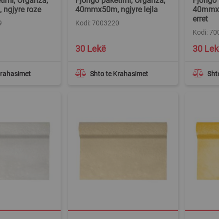
timi, Organza,
Fjongo paketimi, Organza,
Fjongo 
ngjyre roze
40mmx50m, ngjyre lejla
40mmx5
erret
9
Kodi: 7003220
Kodi: 7
30 Lekë
30 Lek
Krahasimet
Shto te Krahasimet
Sht