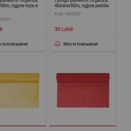
paketimi, Organza,
Fjongo paketimi, Organza,
0m, ngjyre roze e
40mmx50m, ngjyre jeshile
Kodi: 7003222
003221
ë
30 Lekë
o te Krahasimet
Shto te Krahasimet