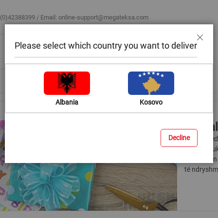
 (0)42388399 / Email:
online-support@megateksa.com
Please select which country you want to deliver
Mbyll
Bli sipas ambientit
Blog & Ide
Ndihmë & Këshilla
Albania
Kosovo
Ambal
Decline
E dini që e
parë që duk
vëmendjen 
të ndryshm