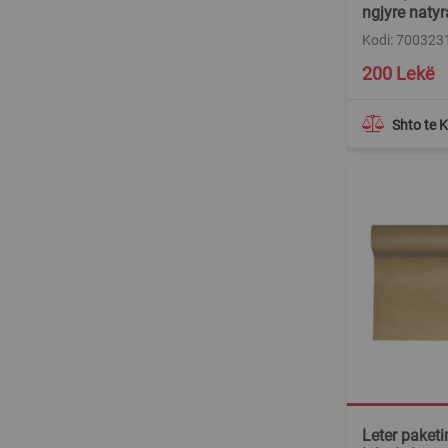
ngjyre natyr
Kodi: 700323
200 Lekë
Shto te 
Leter paketi