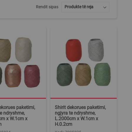
Rendit sipas
dekorues paketimi,
Shirit dekorues paketimi,
te ndryshme,
ngjyra te ndryshme,
cm x W.1cm x
L.2000cm x W.1cm x
m
H.0.2cm