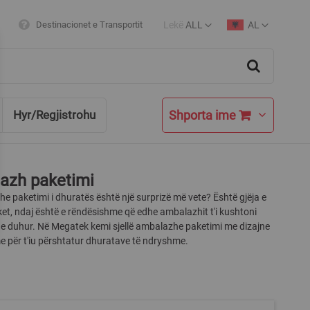
Lekë
ALL
AL
Destinacionet e Transportit
Currency
Language
Search
Shporta ime
Hyr/Regjistrohu
azh paketimi
dhe paketimi i dhuratës është një surprizë më vete? Është gjëja e
et, ndaj është e rëndësishme që edhe ambalazhit t'i kushtoni
e duhur. Në Megatek kemi sjellë ambalazhe paketimi me dizajne
e për t'iu përshtatur dhuratave të ndryshme.