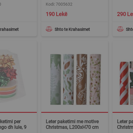
0
Kodi: 7005632
190 Lekë
290 L
Krahasimet
Shto te Krahasimet
Sht
ketimi per
Leter paketimi me motive
Leter p
ngo dh lule, 9
Christmas, L200xH70 cm
Christ