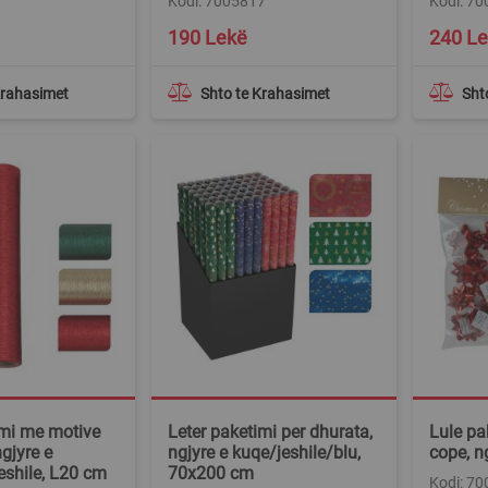
Kodi: 7005817
Kodi: 7
190 Lekë
240 L
Krahasimet
Shto te Krahasimet
Sht
imi me motive
Leter paketimi per dhurata,
Lule pak
gjyre e
ngjyre e kuqe/jeshile/blu,
cope, n
eshile, L20 cm
70x200 cm
Kodi: 7