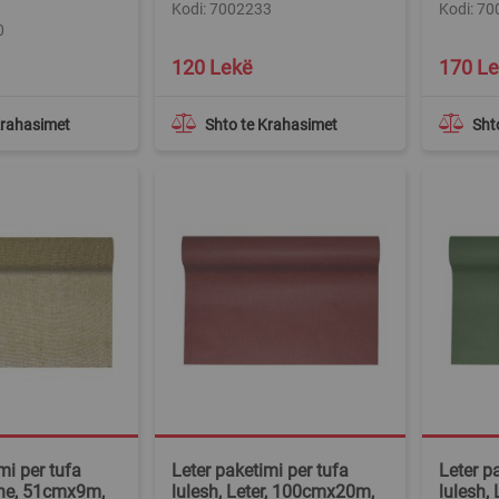
Kodi: 7002233
Kodi: 7
0
120 Lekë
170 L
Krahasimet
Shto te Krahasimet
Sht
mi per tufa
Leter paketimi per tufa
Leter p
one, 51cmx9m,
lulesh, Leter, 100cmx20m,
lulesh,