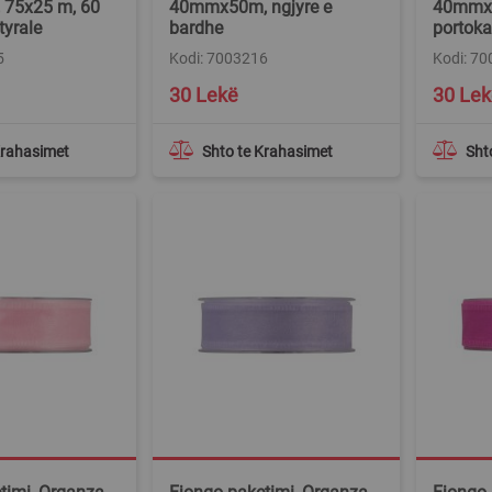
r, 75x25 m, 60
40mmx50m, ngjyre e
40mmx5
tyrale
bardhe
portokal
5
Kodi: 7003216
Kodi: 7
30 Lekë
30 Lek
Krahasimet
Shto te Krahasimet
Sht