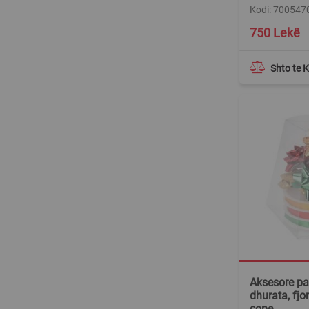
Kodi: 700547
750 Lekë
Shto te 
Aksesore pa
dhurata, fjo
cope