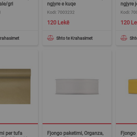
ale/gri
ngjyre e kuqe
ngjyre j
1
Kodi: 7003232
Kodi: 7
120 Lekë
120 L
Krahasimet
Shto te Krahasimet
Sht
mi per tufa
Fjongo paketimi, Organza,
Fjongo 