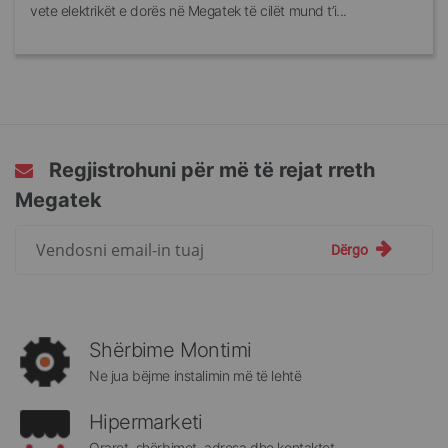
vete elektrikët e dorës në Megatek të cilët mund t’i...
Regjistrohuni për më të rejat rreth
Megatek
Regjistrohuni
Dërgo
për
më
të
rejat
rreth
Shërbime Montimi
Megatek:
Ne jua bëjme instalimin më të lehtë
Hipermarketi
Oraret, shërbimet, adresa dhe kontaktet