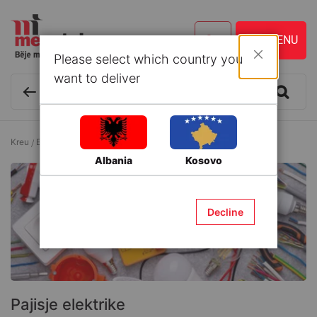
Please select which country you
Mbyll
want to deliver
Kreu
Elektrike
Pajisje elektrike
Albania
Kosovo
Decline
Pajisje elektrike