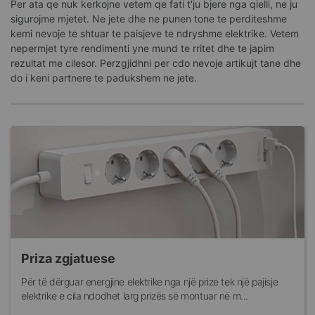
Per ata qe nuk kerkojne vetem qe fati t'ju bjere nga qielli, ne ju
sigurojme mjetet. Ne jete dhe ne punen tone te perditeshme
kemi nevoje te shtuar te paisjeve te ndryshme elektrike. Vetem
nepermjet tyre rendimenti yne mund te rritet dhe te japim
rezultat me cilesor. Perzgjidhni per cdo nevoje artikujt tane dhe
do i keni partnere te padukshem ne jete.
Priza zgjatuese
Për të dërguar energjine elektrike nga një prize tek një pajisje
elektrike e cila ndodhet larg prizës së montuar në m...