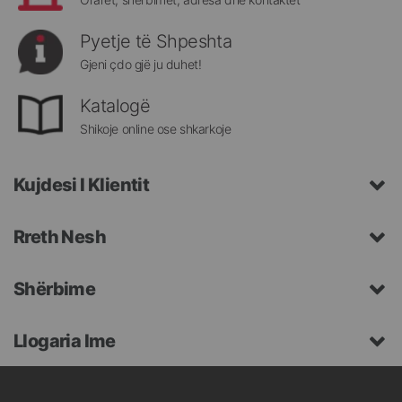
Pyetje të Shpeshta
Gjeni çdo gjë ju duhet!
Katalogë
Shikoje online ose shkarkoje
Kujdesi I Klientit
Rreth Nesh
Shërbime
Llogaria Ime