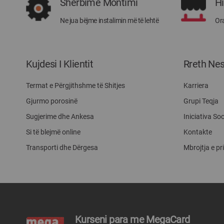
Shërbime Montimi
H
Ne jua bëjme instalimin më të lehtë
Ora
Kujdesi I Klientit
Rreth Ne
Termat e Përgjithshme të Shitjes
Karriera
Gjurmo porosinë
Grupi Teqja
Sugjerime dhe Ankesa
Iniciativa Soc
Si të blejmë online
Kontakte
Transporti dhe Dërgesa
Mbrojtja e pr
Kurseni para me MegaCard