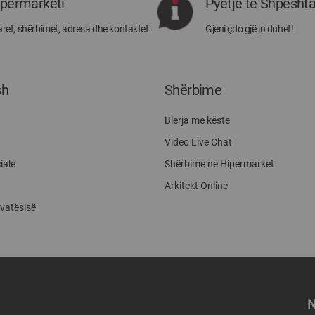
ipermarketi
Pyetje të Shpesht
Megatek:
ret, shërbimet, adresa dhe kontaktet
Gjeni çdo gjë ju duhet!
sh
Shërbime
Blerja me këste
Video Live Chat
iale
Shërbime ne Hipermarket
Arkitekt Online
ivatësisë
N