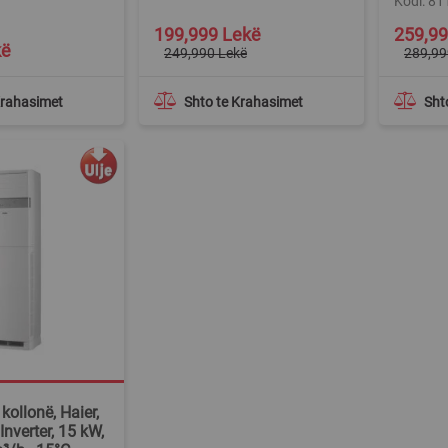
Kodi: 8
Special
Special
199,999 Lekë
259,99
Price
Price
kë
249,990 Lekë
289,99
Krahasimet
Shto te Krahasimet
Sht
kollonë, Haier,
nverter, 15 kW,