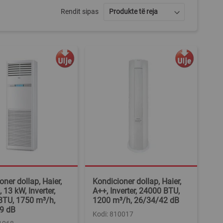
Rendit sipas
oner dollap, Haier,
Kondicioner dollap, Haier,
 13 kW, Inverter,
A++, Inverter, 24000 BTU,
BTU, 1750 m³/h,
1200 m³/h, 26/34/42 dB
59 dB
Kodi: 810017