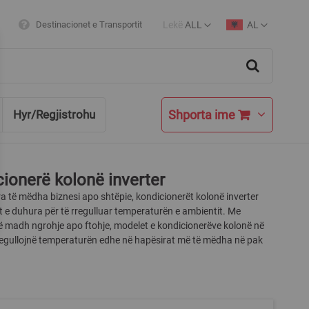
Lekë
ALL
AL
Destinacionet e Transportit
Currency
Language
Search
Shporta ime
Hyr/Regjistrohu
ionerë kolonë inverter
a të mëdha biznesi apo shtëpie, kondicionerët kolonë inverter
et e duhura për të rregulluar temperaturën e ambientit. Me
të madh ngrohje apo ftohje, modelet e kondicionerëve kolonë në
egullojnë temperaturën edhe në hapësirat më të mëdha në pak