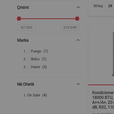
Shfaq
Çmimi
Marka
produkt
Fuego
1
produkt
Beko
1
produkte
Haier
3
Në Ofertë
Kondicioner
produkte
On Sale
4
18000 BTU, I
A++/A+, 20-
dB, R32, 1