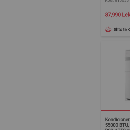
Kodi: 813033
87,990 Le
Shto te 
Kondicioner 
55000 BTU, I