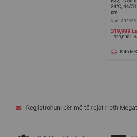
R32, 1750 m³
24°C, 44/51
cm
Kodi: 802925
Special
319,999 L
Price
359,000 Le
Shto te 
Regjistrohuni për më të rejat rreth Mega