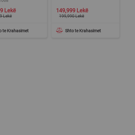
11068
Special
9 Lekë
149,999 Lekë
Price
9 Lekë
199,990 Lekë
o te Krahasimet
Shto te Krahasimet