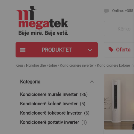
Online: +355
Search
PRODUKTET
Oferta
Kreu
Ngrohje dhe Ftohje
Kondicionerë inverter
Kondicionerë kolonë in
Kategoria
produkte
Kondicionerë muralë inverter
36
produkte
Kondicionerë kolonë inverter
5
produkte
Kondicionerë tokësorë inverter
6
produkt
Kondicionerë portativ inverter
1