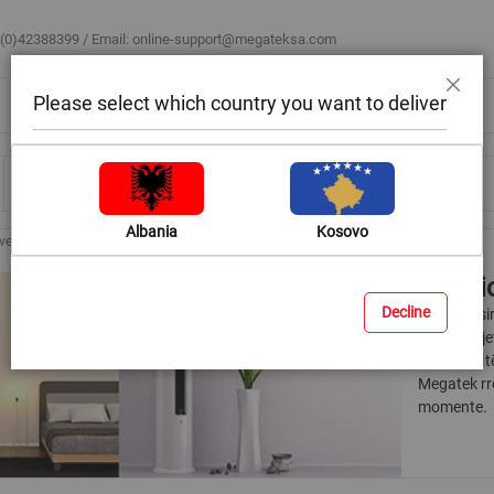
 (0)42388399 / Email:
online-support@megateksa.com
Please select which country you want to deliver
Mbyll
Bli sipas ambientit
Blog & Ide
Ndihmë & Këshilla
Albania
Kosovo
verter
Kondic
Decline
Për hapësir
janë pajisj
kapacitet 
Megatek rr
momente.