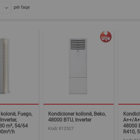
për faqe
 kolonë, Fuego,
Kondicioner kollonë, Beko,
Kondici
nverter,
48000 BTU, Inverter
A++/A+,
30 m², 54/64
48000 
Kodi: 812527
100m³/h
R410, 