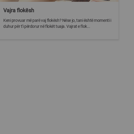
Vajra flokësh
Keni provuar më parë vaj flokësh? Nëse jo, tani është momenti i
duhur për t'i përdorur në flokët tuaja. Vajrat e flok...