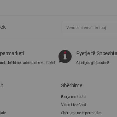
Regjistrohuni
tek
për
më
të
rejat
rreth
ipermarketi
Pyetje të Shpesht
Megatek:
ret, shërbimet, adresa dhe kontaktet
Gjeni çdo gjë ju duhet!
sh
Shërbime
Blerja me këste
Video Live Chat
iale
Shërbime ne Hipermarket