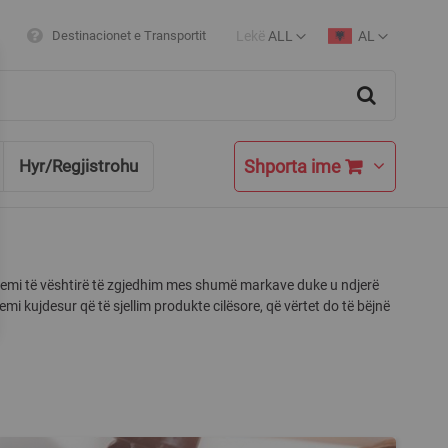
Lekë
ALL
AL
Destinacionet e Transportit
Currency
Language
Search
Shporta ime
Hyr/Regjistrohu
 kemi të vështirë të zgjedhim mes shumë markave duke u ndjerë
i kujdesur që të sjellim produkte cilësore, që vërtet do të bëjnë