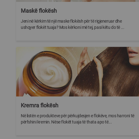
Maskë flokësh
Jeni në kërkim të një maske flokësh për të rigjeneruar dhe
ushqyer flokët tuaja? Mos kërkoni më tej, pasi këtu do të ...
Kremra flokësh
Në listën e produkteve për përkujdesjen e flokëve, mos harroni të
përfshini kremin. Nëse flokët tuaja të thata apo të...