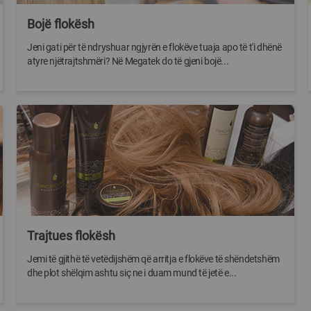
Bojë flokësh
Jeni gati për të ndryshuar ngjyrën e flokëve tuaja apo të t'i dhënë
atyre njëtrajtshmëri? Në Megatek do të gjeni bojë...
Trajtues flokësh
Jemi të gjithë të vetëdijshëm që arritja e flokëve të shëndetshëm
dhe plot shëlqim ashtu siç ne i duam mund të jetë e...