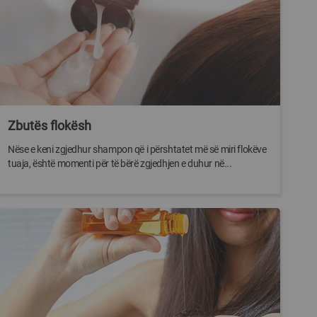
Zbutës flokësh
Nëse e keni zgjedhur shampon që i përshtatet më së miri flokëve
tuaja, është momenti për të bërë zgjedhjen e duhur në...