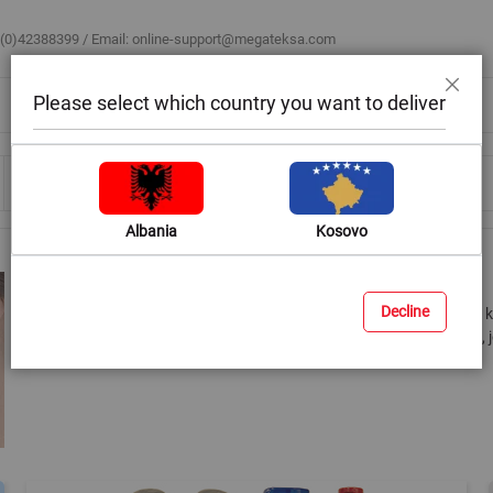
 (0)42388399 / Email:
online-support@megateksa.com
Please select which country you want to deliver
Mbyll
Bli sipas ambientit
Blog & Ide
Ndihmë & Këshilla
Albania
Kosovo
Përkujdesje për flokët
Decline
Kur vjen puna tek produktet për përkujdesjen për flokët, mund ta
në këtë mënyrë konfuzë. Por mos u shqetësoni, pasi në Megatek, jem
ndryshim të dukshëm në flokët tuaja!