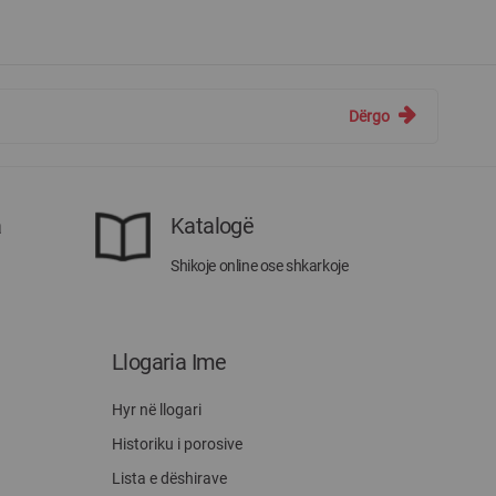
Dërgo
a
Katalogë
Shikoje online ose shkarkoje
Llogaria Ime
Hyr në llogari
Historiku i porosive
Lista e dëshirave