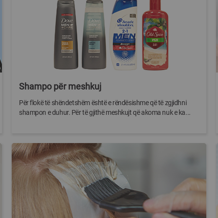
Shampo për meshkuj
Për flokë të shëndetshëm është e rëndësishme që të zgjidhni
shampon e duhur. Për të gjithë meshkujt që akoma nuk e ka...