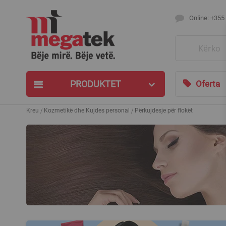
Online: +355
Search
PRODUKTET
Oferta
Kreu
Kozmetikë dhe Kujdes personal
Përkujdesje për flokët