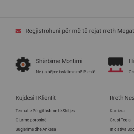
Regjistrohuni për më të rejat rreth Mega
Shërbime Montimi
H
Ne jua bëjme instalimin më të lehtë
Ora
Kujdesi I Klientit
Rreth Ne
Termat e Përgjithshme të Shitjes
Karriera
Gjurmo porosinë
Grupi Teqja
Sugjerime dhe Ankesa
Iniciativa Soc