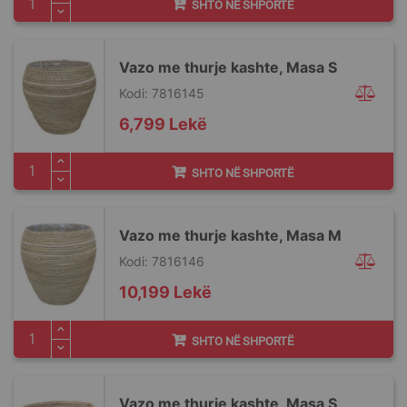
SHTO NË SHPORTË
Vazo me thurje kashte, Masa S
Kodi: 7816145
6,799 Lekë
SHTO NË SHPORTË
Vazo me thurje kashte, Masa M
Kodi: 7816146
10,199 Lekë
SHTO NË SHPORTË
Vazo me thurje kashte, Masa S