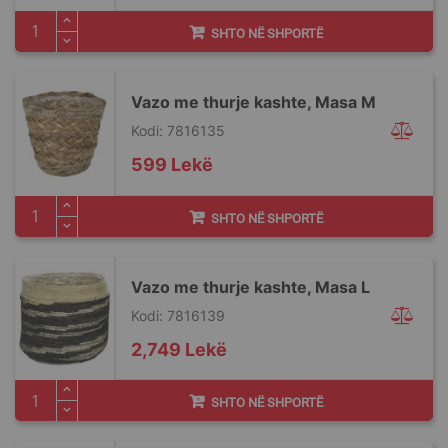
SHTO NË SHPORTË
Vazo me thurje kashte, Masa M
Kodi: 7816135
599 Lekë
SHTO NË SHPORTË
Vazo me thurje kashte, Masa L
Kodi: 7816139
2,749 Lekë
SHTO NË SHPORTË