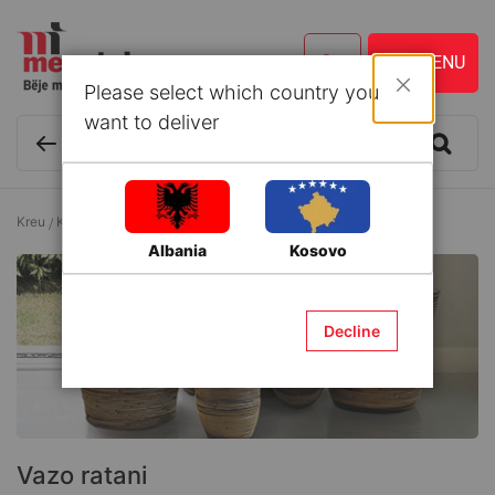
Please select which country you
Mbyll
want to deliver
Kreu
Kopshtaria
Vazo lulesh
Vazo ratani
Albania
Kosovo
Decline
Vazo ratani