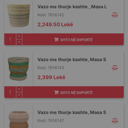
Vazo me thurje kashte , Masa L
Kodi: 7816142
2,249.50 Lekë
SHTO NË SHPORTË
Vazo me thurje kashte, Masa S
Kodi: 7816143
2,399 Lekë
SHTO NË SHPORTË
Vazo me thurje kashte, Masa S
Kodi: 7816147