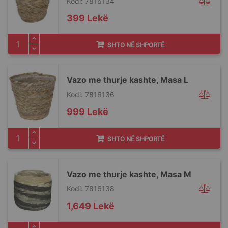
Kodi: 7816134
399 Lekë
SHTO NË SHPORTË
Vazo me thurje kashte, Masa L
Kodi: 7816136
999 Lekë
SHTO NË SHPORTË
Vazo me thurje kashte, Masa M
Kodi: 7816138
1,649 Lekë