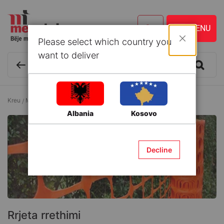
Please select which country you
Mbyll
want to deliver
Kreu
Materiale ndërtimi
Rrethim i jashtëm
Rrjeta rrethimi
Albania
Kosovo
Decline
Rrjeta rrethimi