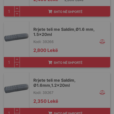
Price
SHTO NË SHPORTË
Rrjete teli me Saldim,Ø1.6 mm,
1.5x20ml
Kodi: 39266
2,800 Lekë
SHTO NË SHPORTË
Rrjete teli me Saldim,
Ø1.6mm,1.2x20ml
Kodi: 39267
2,350 Lekë
SHTO NË SHPORTË