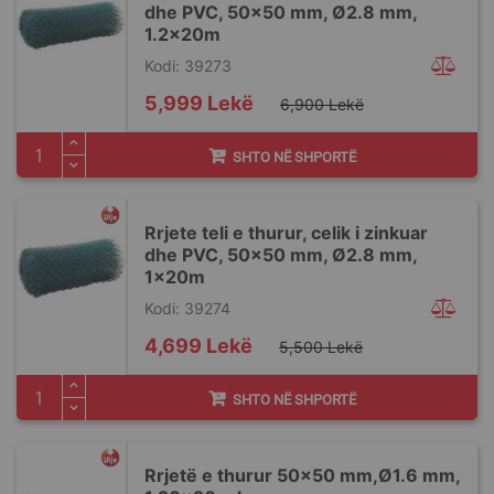
dhe PVC, 50x50 mm, Ø2.8 mm,
1.2x20m
Kodi: 39273
Special
5,999 Lekë
6,900 Lekë
Price
SHTO NË SHPORTË
Rrjete teli e thurur, celik i zinkuar
dhe PVC, 50x50 mm, Ø2.8 mm,
1x20m
Kodi: 39274
Special
4,699 Lekë
5,500 Lekë
Price
SHTO NË SHPORTË
Rrjetë e thurur 50x50 mm,Ø1.6 mm,