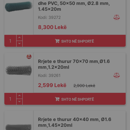
dhe PVC, 50x50 mm, Ø2.8 mm,
1.45x20m
Kodi: 39272
8,300 Lekë
SHTO NË SHPORTË
Rrjete e thurur 70x70 mm,Ø1.6
mm,1.2x20ml
Kodi: 39261
Special
2,599 Lekë
2,900 Lekë
Price
SHTO NË SHPORTË
Rrjete e thurur 40x40 mm, Ø1.6
mm,1.45x20ml