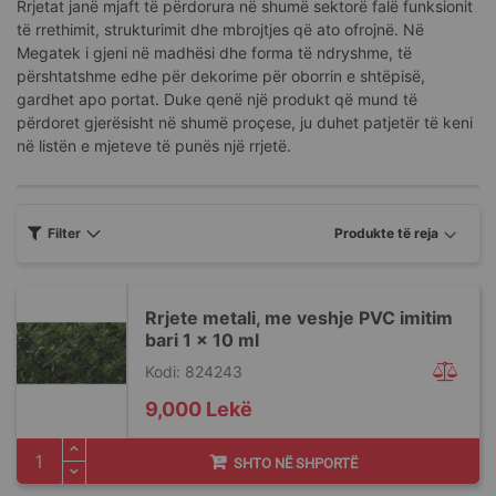
Rrjetat janë mjaft të përdorura në shumë sektorë falë funksionit
të rrethimit, strukturimit dhe mbrojtjes që ato ofrojnë. Në
Megatek i gjeni në madhësi dhe forma të ndryshme, të
përshtatshme edhe për dekorime për oborrin e shtëpisë,
gardhet apo portat. Duke qenë një produkt që mund të
përdoret gjerësisht në shumë proçese, ju duhet patjetër të keni
në listën e mjeteve të punës një rrjetë.
Filter
Rrjete metali, me veshje PVC imitim
bari 1 x 10 ml
Kodi: 824243
9,000 Lekë
SHTO NË SHPORTË