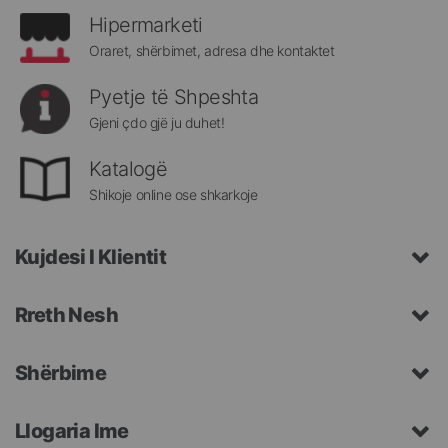
Hipermarketi
Oraret, shërbimet, adresa dhe kontaktet
Pyetje të Shpeshta
Gjeni çdo gjë ju duhet!
Katalogë
Shikoje online ose shkarkoje
Kujdesi I Klientit
Rreth Nesh
Shërbime
Llogaria Ime