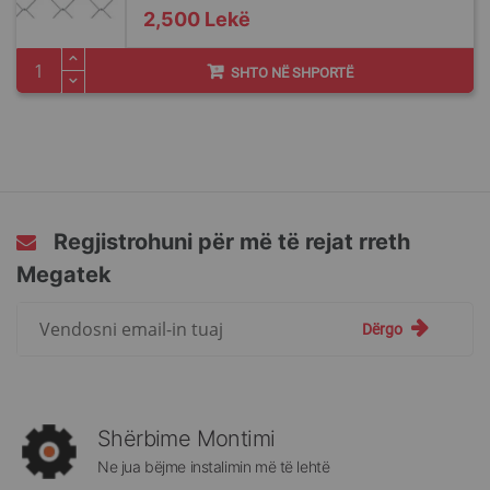
2,500 Lekë
SHTO NË SHPORTË
Regjistrohuni për më të rejat rreth
Megatek
Regjistrohuni
Dërgo
për
më
të
rejat
rreth
Shërbime Montimi
Megatek:
Ne jua bëjme instalimin më të lehtë