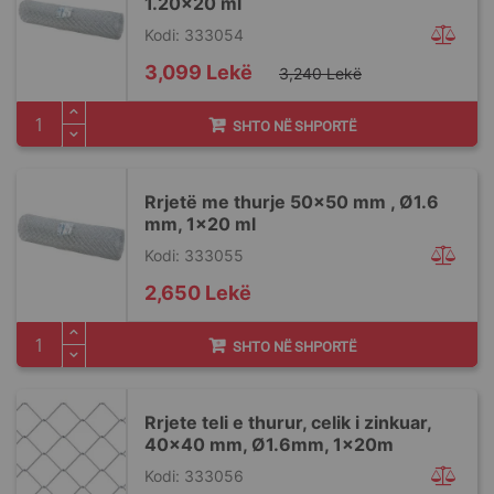
1.20x20 ml
Kodi: 333054
Special
3,099 Lekë
3,240 Lekë
Price
SHTO NË SHPORTË
Rrjetë me thurje 50x50 mm , Ø1.6
mm, 1x20 ml
Kodi: 333055
2,650 Lekë
SHTO NË SHPORTË
Rrjete teli e thurur, celik i zinkuar,
40x40 mm, Ø1.6mm, 1x20m
Kodi: 333056