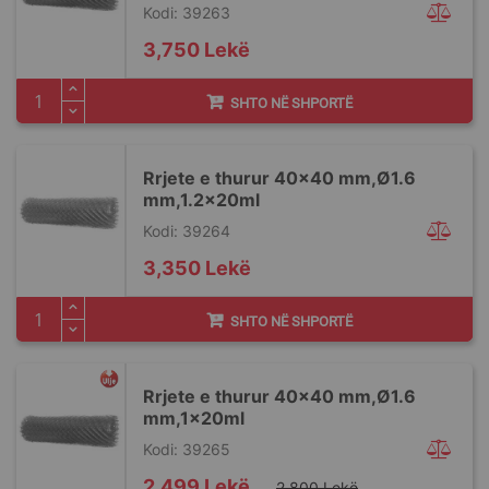
Kodi: 39263
3,750 Lekë
SHTO NË SHPORTË
Rrjete e thurur 40x40 mm,Ø1.6
mm,1.2x20ml
Kodi: 39264
3,350 Lekë
SHTO NË SHPORTË
Rrjete e thurur 40x40 mm,Ø1.6
mm,1x20ml
Kodi: 39265
Special
2,499 Lekë
2,800 Lekë