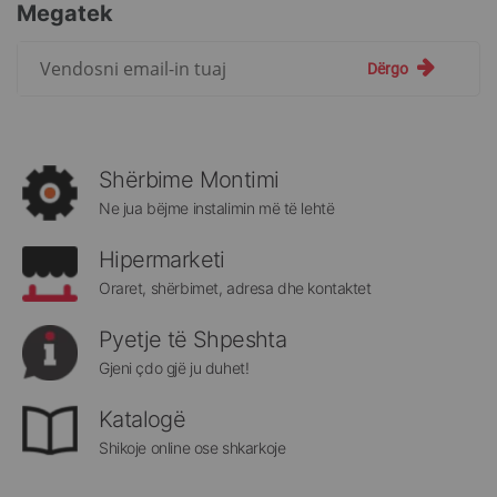
Megatek
Regjistrohuni
Dërgo
për
më
të
rejat
rreth
Shërbime Montimi
Megatek:
Ne jua bëjme instalimin më të lehtë
Hipermarketi
Oraret, shërbimet, adresa dhe kontaktet
Pyetje të Shpeshta
Gjeni çdo gjë ju duhet!
Katalogë
Shikoje online ose shkarkoje