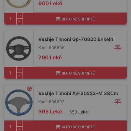
900 Lekë
SHTO NË SHPORTË
Veshje Timoni Gp-70820 Enkelit
Kodi: 606696
700 Lekë
SHTO NË SHPORTË
Veshje Timoni Av-60223-M 38Cm
Kodi: 606693
Special
395 Lekë
550 Lekë
Price
SHTO NË SHPORTË