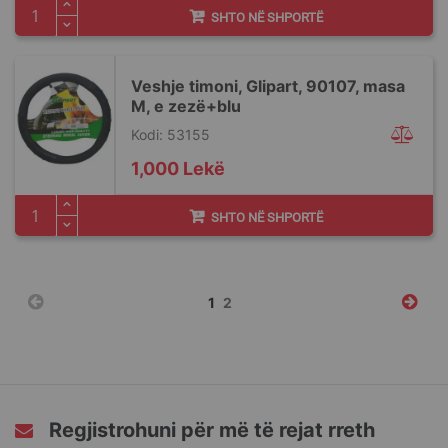
SHTO NË SHPORTË
Veshje timoni, Glipart, 90107, masa
M, e zezë+blu
Kodi: 53155
1,000 Lekë
SHTO NË SHPORTË
Faqja
You're
Faqja
1
2
currently
reading
page
Regjistrohuni për më të rejat rreth