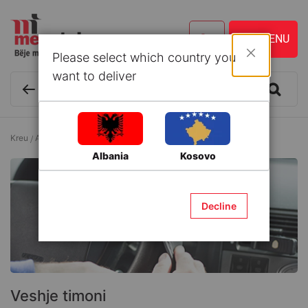
Please select which country you
Mbyll
want to deliver
Kreu
Aksesorë makinash
Aksesorë të brendshëm
Veshje timoni
Albania
Kosovo
Decline
Veshje timoni