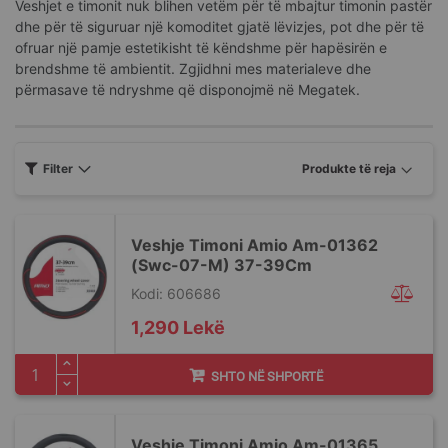
Veshjet e timonit nuk blihen vetëm për të mbajtur timonin pastër
dhe për të siguruar një komoditet gjatë lëvizjes, pot dhe për të
ofruar një pamje estetikisht të këndshme për hapësirën e
brendshme të ambientit. Zgjidhni mes materialeve dhe
përmasave të ndryshme që disponojmë në Megatek.
Filter
Veshje Timoni Amio Am-01362
(Swc-07-M) 37-39Cm
Kodi: 606686
1,290 Lekë
SHTO NË SHPORTË
Veshje Timoni Amio Am-01365