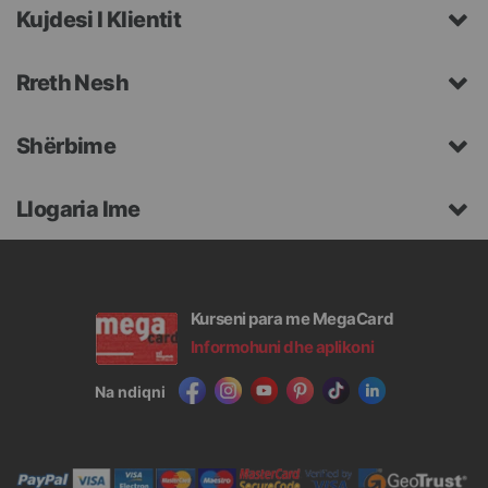
Kujdesi I Klientit
Rreth Nesh
Shërbime
Llogaria Ime
Kurseni para me MegaCard
Informohuni dhe aplikoni
Na ndiqni