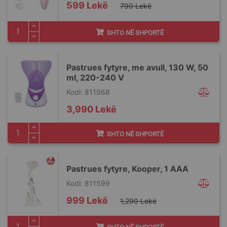
Special
599 Lekë
790 Lekë
Price
SHTO NË SHPORTË
Pastrues fytyre, me avull, 130 W, 50
ml, 220-240 V
Kodi: 811968
3,990 Lekë
SHTO NË SHPORTË
Pastrues fytyre, Kooper, 1 AAA
Kodi: 811599
Special
999 Lekë
1,290 Lekë
Price