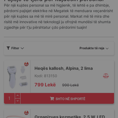
Për një kujdes personal sa më higjienik, të lehtë e pa dhimbje,
përdorni pajisjet elektrike në Megatek të menduara veçanërisht
për një kujdes sa më të mirë personal. Markat më të mira dhe
risitë më innovative në teknologji ju ofrojnë mundësi të shumta
zgjedhje për t’ju përshtatur çdo përdorimi tuajin!
Filter
Heqës kallosh, Alpina, 2 lima
Kodi: 813150
Special
799 Lekë
990 Lekë
Price
SHTO NË SHPORTË
Organizues kozmetike, 2.5 W, LED,