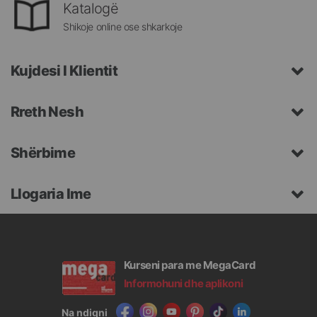
Katalogë
Shikoje online ose shkarkoje
Kujdesi I Klientit
Rreth Nesh
Shërbime
Llogaria Ime
Kurseni para me MegaCard
Informohuni dhe aplikoni
Na ndiqni