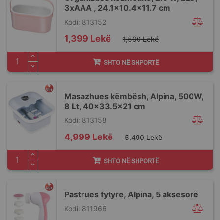
3xAAA , 24.1x10.4x11.7 cm
Kodi: 813152
Special
1,399 Lekë
1,590 Lekë
Price
SHTO NË SHPORTË
Masazhues këmbësh, Alpina, 500W,
8 Lt, 40x33.5x21 cm
Kodi: 813158
Special
4,999 Lekë
5,490 Lekë
Price
SHTO NË SHPORTË
Pastrues fytyre, Alpina, 5 aksesorë
Kodi: 811966