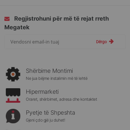
Regjistrohuni për më të rejat rreth
Megatek
Regjistrohuni
Dërgo
për
më
të
rejat
rreth
Shërbime Montimi
Megatek:
Ne jua bëjme instalimin më të lehtë
Hipermarketi
Oraret, shërbimet, adresa dhe kontaktet
Pyetje të Shpeshta
Gjeni çdo gjë ju duhet!