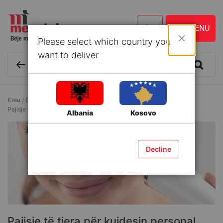
Please select which country you
Mbyll
want to deliver
Kreu
Elektroshtëpiake
Pajisje për kujdesin personal
Pajisje të tjera për kujdesin personal
Albania
Kosovo
Decline
Pajisje të tjera për kujdesin personal