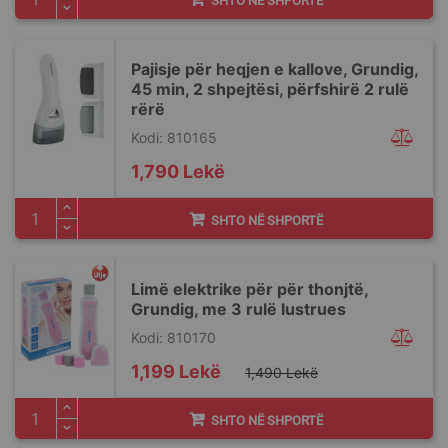
SHTO NË SHPORTË
Pajisje për heqjen e kallove, Grundig,
45 min, 2 shpejtësi, përfshirë 2 rulë
rërë
Kodi: 810165
1,790 Lekë
SHTO NË SHPORTË
Limë elektrike për për thonjtë,
Grundig, me 3 rulë lustrues
Kodi: 810170
Special
1,199 Lekë
1,490 Lekë
Price
SHTO NË SHPORTË