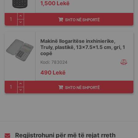
1,500 Lekë
SHTO NË SHPORTË
Makinë llogaritëse inxhinierike,
Truly, plastikë, 13x7.5x1.5 cm, gri, 1
copë
Kodi: 783024
490 Lekë
SHTO NË SHPORTË
Regjistrohuni për më të rejat rreth