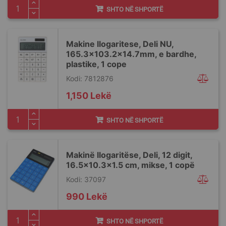
SHTO NË SHPORTË
Makine llogaritese, Deli NU,
165.3x103.2x14.7mm, e bardhe,
plastike, 1 cope
Kodi: 7812876
1,150 Lekë
SHTO NË SHPORTË
Makinë llogaritëse, Deli, 12 digit,
16.5x10.3x1.5 cm, mikse, 1 copë
Kodi: 37097
990 Lekë
SHTO NË SHPORTË