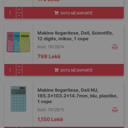
SHTO NË SHPORTË
Makine llogaritese, Deli, Scientific,
12 digits, mikse, 1 cope
Kodi: 7812874
799 Lekë
SHTO NË SHPORTË
Makine llogaritese, Deli NU,
165.3x103.2x14.7mm, blu, plastike,
1 cope
Kodi: 7812875
1,150 Lekë