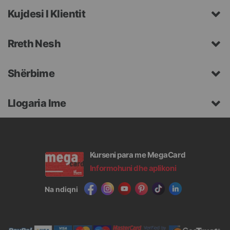
Kujdesi I Klientit
Rreth Nesh
Shërbime
Llogaria Ime
Kurseni para me MegaCard
Informohuni dhe aplikoni
Na ndiqni