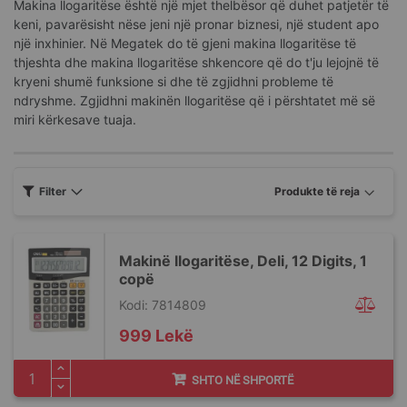
Makina llogaritëse është një mjet thelbësor që duhet patjetër të
keni, pavarësisht nëse jeni një pronar biznesi, një student apo
një inxhinier. Në Megatek do të gjeni makina llogaritëse të
thjeshta dhe makina llogaritëse shkencore që do t'ju lejojnë të
kryeni shumë funksione si dhe të zgjidhni probleme të
ndryshme. Zgjidhni makinën llogaritëse që i përshtatet më së
miri kërkesave tuaja.
Filter
Makinë llogaritëse, Deli, 12 Digits, 1
copë
Kodi: 7814809
999 Lekë
SHTO NË SHPORTË