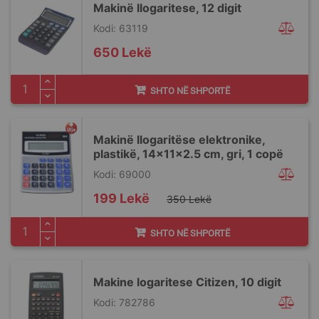
Makinë llogaritese, 12 digit
Kodi: 63119
650 Lekë
SHTO NË SHPORTË
Makinë llogaritëse elektronike,
plastikë, 14x11x2.5 cm, gri, 1 copë
Kodi: 69000
Special
199 Lekë
350 Lekë
Price
SHTO NË SHPORTË
Makine logaritese Citizen, 10 digit
Kodi: 782786