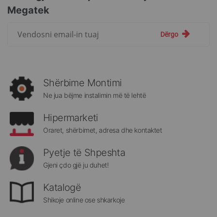
Megatek
Regjistrohuni
Dërgo
për
më
të
rejat
rreth
Shërbime Montimi
Megatek:
Ne jua bëjme instalimin më të lehtë
Hipermarketi
Oraret, shërbimet, adresa dhe kontaktet
Pyetje të Shpeshta
Gjeni çdo gjë ju duhet!
Katalogë
Shikoje online ose shkarkoje