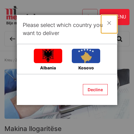
Please select which country you
Mbyll
want to deliver
Kreu
Zyrë dhe Shkollë
Makina llogaritëse
Makina llogaritëse
Albania
Kosovo
Decline
Makina llogaritëse