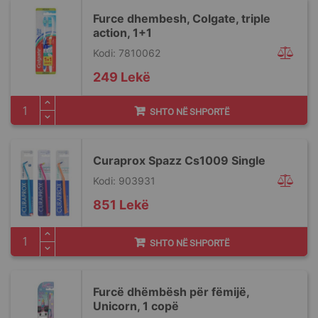
Furce dhembesh, Colgate, triple
action, 1+1
Kodi: 7810062
249 Lekë
SHTO NË SHPORTË
Curaprox Spazz Cs1009 Single
Kodi: 903931
851 Lekë
SHTO NË SHPORTË
Furcë dhëmbësh për fëmijë,
Unicorn, 1 copë