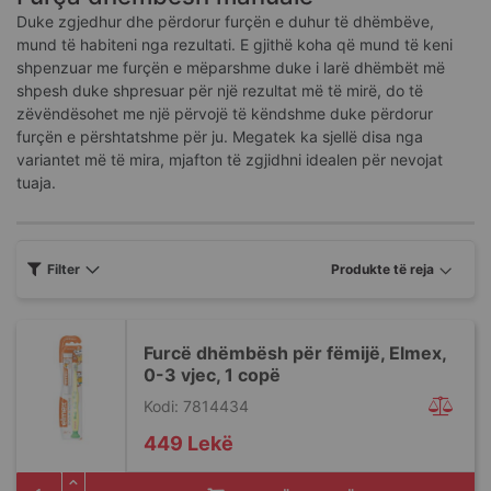
Duke zgjedhur dhe përdorur furçën e duhur të dhëmbëve,
mund të habiteni nga rezultati. E gjithë koha që mund të keni
shpenzuar me furçën e mëparshme duke i larë dhëmbët më
shpesh duke shpresuar për një rezultat më të mirë, do të
zëvëndësohet me një përvojë të këndshme duke përdorur
furçën e përshtatshme për ju. Megatek ka sjellë disa nga
variantet më të mira, mjafton të zgjidhni idealen për nevojat
tuaja.
Filter
Furcë dhëmbësh për fëmijë, Elmex,
0-3 vjec, 1 copë
Kodi: 7814434
449 Lekë