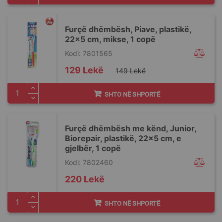
Furçë dhëmbësh, Piave, plastikë,
22x5 cm, mikse, 1 copë
Kodi: 7801565
Special
129 Lekë
149 Lekë
Price
SHTO NË SHPORTË
Furçë dhëmbësh me kënd, Junior,
Biorepair, plastikë, 22x5 cm, e
gjelbër, 1 copë
Kodi: 7802460
220 Lekë
SHTO NË SHPORTË