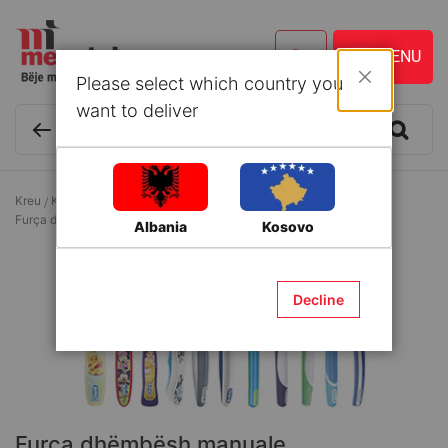
Please select which country you
Mbyll
want to deliver
Kreu
Kozmetikë dhe Kujdes personal
Kujdesi oral
Furça dhëmbësh manuale
Albania
Kosovo
Decline
Furça dhëmbësh manuale