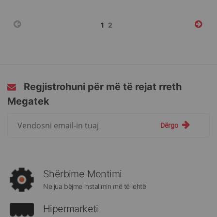
Faqja
You're
Faqja
1
2
currently
reading
page
Regjistrohuni për më të rejat rreth
Megatek
Regjistrohuni
Dërgo
për
më
të
rejat
rreth
Shërbime Montimi
Megatek:
Ne jua bëjme instalimin më të lehtë
Hipermarketi