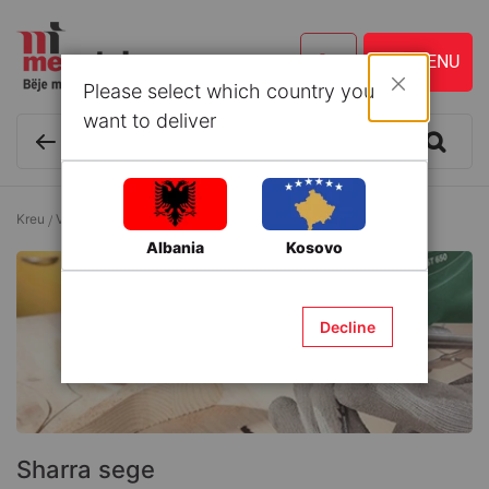
Please select which country you
Mbyll
want to deliver
Kreu
Vegla dhe Aksesorë
Vegla elektrike
Sharra sege
Albania
Kosovo
Decline
Sharra sege