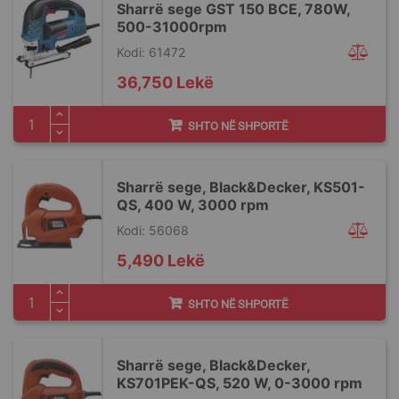
Sharrë sege GST 150 BCE, 780W,
500-31000rpm
Kodi: 61472
36,750 Lekë
SHTO NË SHPORTË
Sharrë sege, Black&Decker, KS501-
QS, 400 W, 3000 rpm
Kodi: 56068
5,490 Lekë
SHTO NË SHPORTË
Sharrë sege, Black&Decker,
KS701PEK-QS, 520 W, 0-3000 rpm