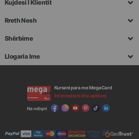
Kujdesi I Klientit
Rreth Nesh
Shërbime
Llogaria Ime
Kurseni para me MegaCard
Informohuni dhe aplikoni
Na ndiqni