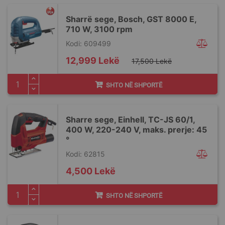
Sharrë sege, Bosch, GST 8000 E,
710 W, 3100 rpm
Kodi: 609499
Special
12,999 Lekë
17,500 Lekë
Price
SHTO NË SHPORTË
Sharre sege, Einhell, ΤC-JS 60/1,
400 W, 220-240 V, maks. prerje: 45
°
Kodi: 62815
4,500 Lekë
SHTO NË SHPORTË