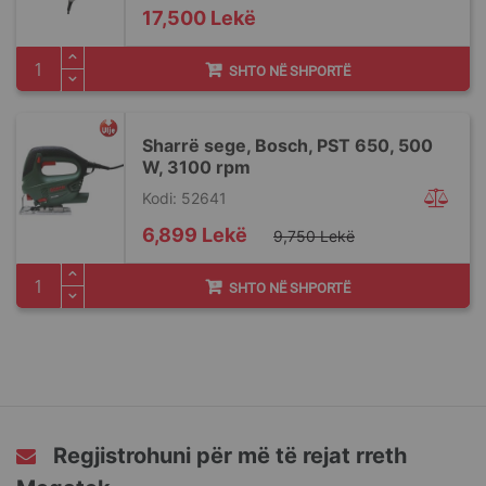
17,500 Lekë
SHTO NË SHPORTË
Sharrë sege, Bosch, PST 650, 500
W, 3100 rpm
Kodi: 52641
Special
6,899 Lekë
9,750 Lekë
Price
SHTO NË SHPORTË
Regjistrohuni për më të rejat rreth