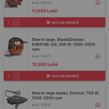
Kodi: 56070
11,900 Lekë
SHTO NË SHPORTË
Sharrë sege, Black&Decker,
KS801SE-QS, 550 W, 1500-3000
rpm
Kodi: 56071
12,900 Lekë
SHTO NË SHPORTË
Sharrë sege banko, Dremel, 700 W,
1500-2250 rpm
Kodi: 52837