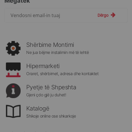
Megatek
Regjistrohuni
Dërgo
për
më
të
rejat
rreth
Shërbime Montimi
Megatek:
Ne jua bëjme instalimin më të lehtë
Hipermarketi
Oraret, shërbimet, adresa dhe kontaktet
Pyetje të Shpeshta
Gjeni çdo gjë ju duhet!
Katalogë
Shikoje online ose shkarkoje