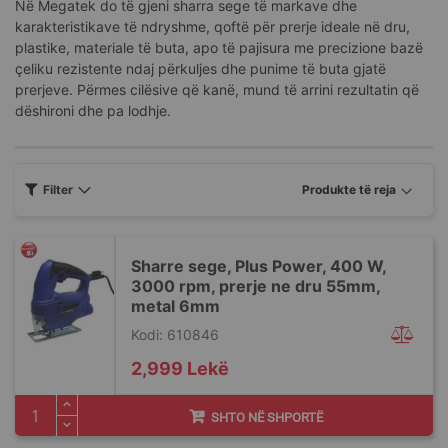
Në Megatek do të gjeni sharra sege të markave dhe
karakteristikave të ndryshme, qoftë për prerje ideale në dru,
plastike, materiale të buta, apo të pajisura me precizione bazë
çeliku rezistente ndaj përkuljes dhe punime të buta gjatë
prerjeve. Përmes cilësive që kanë, mund të arrini rezultatin që
dëshironi dhe pa lodhje.
Filter
Sharre sege, Plus Power, 400 W,
3000 rpm, prerje ne dru 55mm,
metal 6mm
Kodi: 610846
2,999 Lekë
SHTO NË SHPORTË