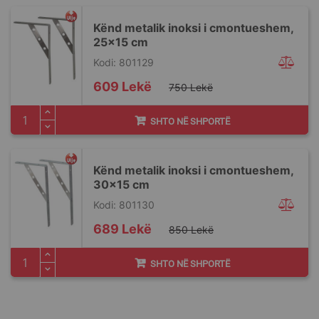
Kënd metalik inoksi i cmontueshem,
25x15 cm
Kodi: 801129
Special
609 Lekë
750 Lekë
Price
SHTO NË SHPORTË
Kënd metalik inoksi i cmontueshem,
30x15 cm
Kodi: 801130
Special
689 Lekë
850 Lekë
Price
SHTO NË SHPORTË