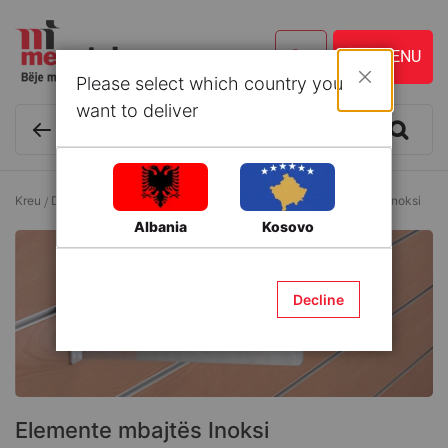
Please select which country you
Mbyll
want to deliver
Kreu
Druri dhe Zdrukthtari
Elemente mbajtës
Elemente mbajtës Inoksi
Albania
Kosovo
Decline
Elemente mbajtës Inoksi