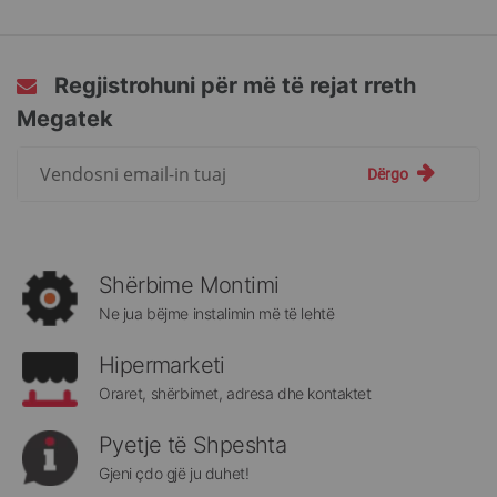
Regjistrohuni për më të rejat rreth
Megatek
Regjistrohuni
Dërgo
për
më
të
rejat
rreth
Shërbime Montimi
Megatek:
Ne jua bëjme instalimin më të lehtë
Hipermarketi
Oraret, shërbimet, adresa dhe kontaktet
Pyetje të Shpeshta
Gjeni çdo gjë ju duhet!