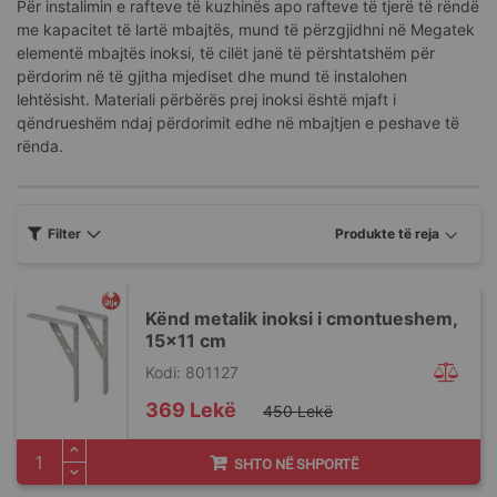
Për instalimin e rafteve të kuzhinës apo rafteve të tjerë të rëndë
me kapacitet të lartë mbajtës, mund të përzgjidhni në Megatek
elementë mbajtës inoksi, të cilët janë të përshtatshëm për
përdorim në të gjitha mjediset dhe mund të instalohen
lehtësisht. Materiali përbërës prej inoksi është mjaft i
qëndrueshëm ndaj përdorimit edhe në mbajtjen e peshave të
rënda.
Filter
Kënd metalik inoksi i cmontueshem,
15x11 cm
Kodi: 801127
Special
369 Lekë
450 Lekë
Price
SHTO NË SHPORTË