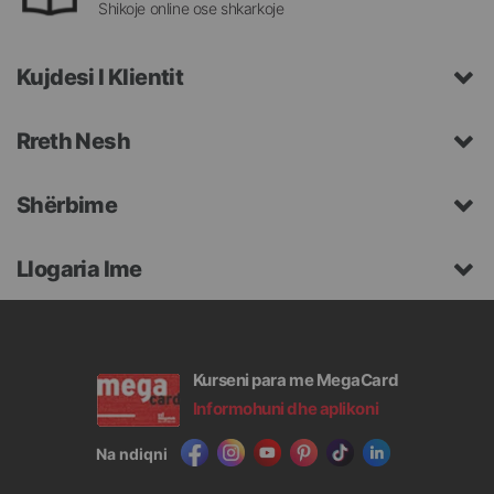
Shikoje online ose shkarkoje
Kujdesi I Klientit
Rreth Nesh
Shërbime
Llogaria Ime
Kurseni para me MegaCard
Informohuni dhe aplikoni
Na ndiqni