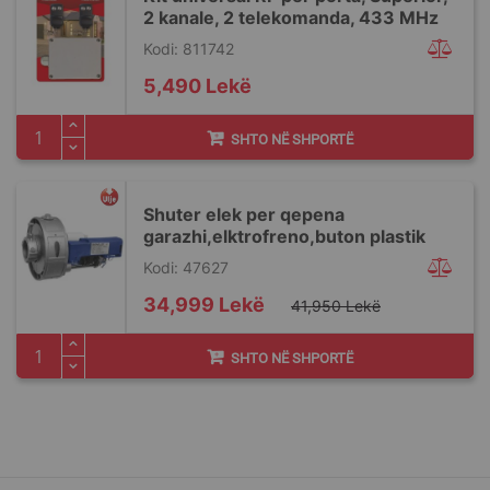
2 kanale, 2 telekomanda, 433 MHz
Kodi: 811742
5,490 Lekë
SHTO NË SHPORTË
Shuter elek per qepena
garazhi,elktrofreno,buton plastik
Kodi: 47627
Special
34,999 Lekë
41,950 Lekë
Price
SHTO NË SHPORTË