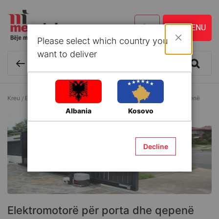
Please select which country you
Mbyll
want to deliver
Kreu
Elektrike
Pajisje elektrike
Elektromotorë për porta dhe qepenë
Albania
Kosovo
Decline
Elektromotorë për porta dhe qepenë