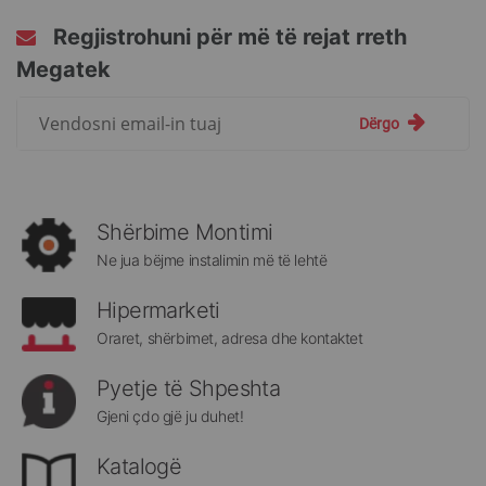
Regjistrohuni për më të rejat rreth
Megatek
Regjistrohuni
Dërgo
për
më
të
rejat
rreth
Shërbime Montimi
Megatek:
Ne jua bëjme instalimin më të lehtë
Hipermarketi
Oraret, shërbimet, adresa dhe kontaktet
Pyetje të Shpeshta
Gjeni çdo gjë ju duhet!
Katalogë