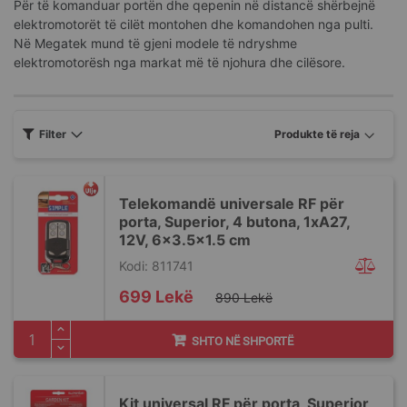
Për të komanduar portën dhe qepenin në distancë shërbejnë
elektromotorët të cilët montohen dhe komandohen nga pulti.
Në Megatek mund të gjeni modele të ndryshme
elektromotorësh nga markat më të njohura dhe cilësore.
Filter
Telekomandë universale RF për
porta, Superior, 4 butona, 1xA27,
12V, 6x3.5x1.5 cm
Kodi: 811741
Special
699 Lekë
890 Lekë
Price
SHTO NË SHPORTË
Kit universal RF për porta, Superior,