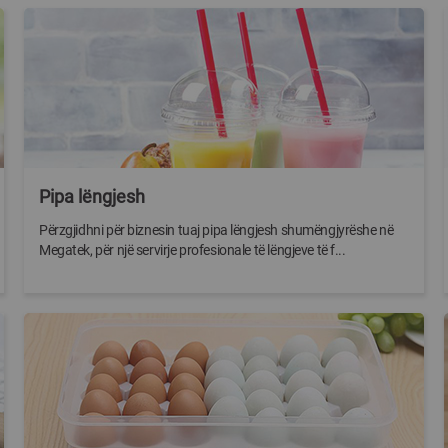
Pipa lëngjesh
Përzgjidhni për biznesin tuaj pipa lëngjesh shumëngjyrëshe në
Megatek, për një servirje profesionale të lëngjeve të f...