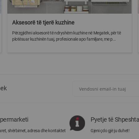
Aksesorë të tjerë kuzhine
Përzgjidhni aksesorë të ndryshëm kuzhine në Megatek, për të
plotësuar kuzhinën tuaj, profesionale apo familjare, me p...
Regjistrohuni
tek
për
më
të
rejat
rreth
ipermarketi
Pyetje të Shpesht
Megatek:
ret, shërbimet, adresa dhe kontaktet
Gjeni çdo gjë ju duhet!