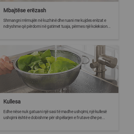
Mbajtëse erëzash
Shmangni rrëmujën në kuzhinë dhe ruani me kujdes erëzat e
ndryshme që përdorni në gatimet tuaja, përmes një koleksion...
Kullesa
Edhe nëse nuk gatuani një sasi të madhe ushqimi, një kullesë
ushqimi është e dobishme për shpëlarjen e frutave dhe pe...