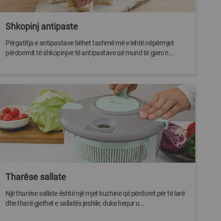
Shkopinj antipaste
Përgatitja e antipastave bëhet tashmë më e lehtë nëpërmjet
përdorimit të shkopinjve të antipastave që mund të gjeni n...
Tharëse sallate
Një tharëse sallate është një mjet kuzhine që përdoret për të larë
dhe tharë gjethet e sallatës jeshile, duke hequr u...