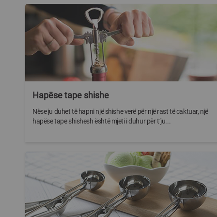
Hapëse tape shishe
Nëse ju duhet të hapni një shishe verë për një rast të caktuar, një
hapëse tape shishesh është mjeti i duhur për t’ju...