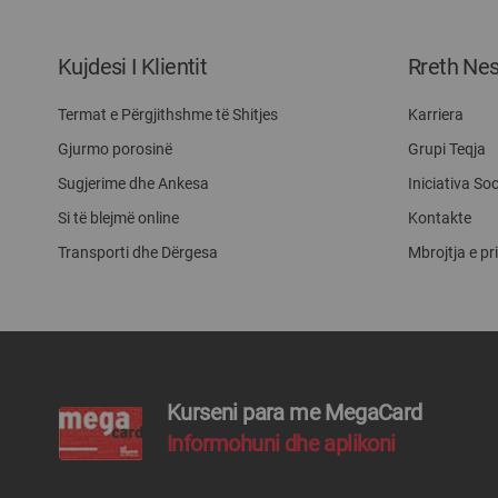
Kujdesi I Klientit
Rreth Ne
Termat e Përgjithshme të Shitjes
Karriera
Gjurmo porosinë
Grupi Teqja
Sugjerime dhe Ankesa
Iniciativa Soc
Si të blejmë online
Kontakte
Transporti dhe Dërgesa
Mbrojtja e pr
Kurseni para me MegaCard
Informohuni dhe aplikoni