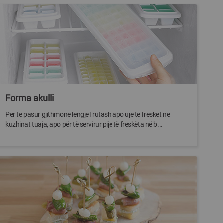
Forma akulli
Për të pasur gjithmonë lëngje frutash apo ujë të freskët në
kuzhinat tuaja, apo për të servirur pije të freskëta në b...