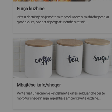
Furça kuzhine
Për t’u dhënë një shije më të mirë produkteve si mishi dhe peshku
gjatë pjekjes, ose për të përgatitur ëmbëlsirat në ...
Mbajtëse kafe/sheqer
Për të ruajtur aromën e këndshme të kafes së bluar dhe për të
mbrojtur sheqerin nga lagështia e ambienteve të kuzhinë...