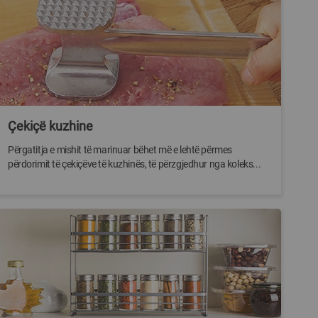
Çekiçë kuzhine
Përgatitja e mishit të marinuar bëhet më e lehtë përmes
përdorimit të çekiçëve të kuzhinës, të përzgjedhur nga koleks...