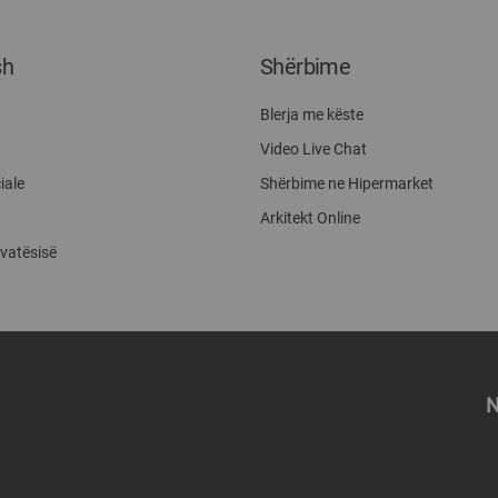
sh
Shërbime
Blerja me këste
Video Live Chat
iale
Shërbime ne Hipermarket
Arkitekt Online
ivatësisë
N