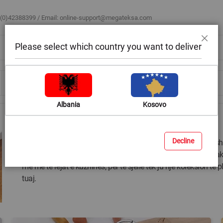
 (0)42388399 / Email:
online-support@megateksa.com
Please select which country you want to deliver
Mbyll
Bli sipas ambientit
Blog & Ide
Ndihmë & Këshilla
Albania
Kosovo
Aksesorë të domosdoshëm kuzhine
Decline
Aksesorët në kuzhinë nuk kanë të mbaruar! Çdo ditë ne ndeshem
bëjnë shumë më të lehtë punën në kuzhinë. Gama e gjerë e ak
me më të rejat e kuzhinës, për të sjellë tek ju një koleksion t
tuaj.