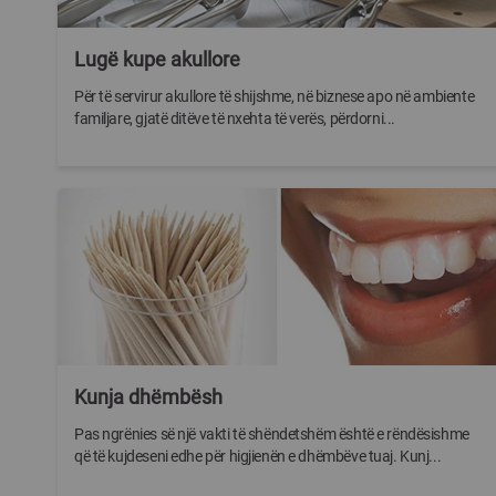
Lugë kupe akullore
Për të servirur akullore të shijshme, në biznese apo në ambiente
familjare, gjatë ditëve të nxehta të verës, përdorni...
Kunja dhëmbësh
Pas ngrënies së një vakti të shëndetshëm është e rëndësishme
që të kujdeseni edhe për higjienën e dhëmbëve tuaj. Kunj...