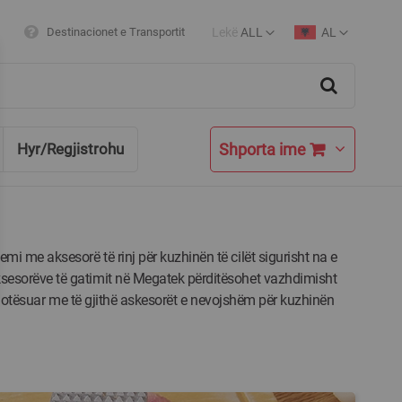
Lekë
ALL
AL
Destinacionet e Transportit
Currency
Language
Search
Shporta ime
Hyr/Regjistrohu
i me aksesorë të rinj për kuzhinën të cilët sigurisht na e
sesorëve të gatimit në Megatek përditësohet vazhdimisht
ë plotësuar me të gjithë askesorët e nevojshëm për kuzhinën