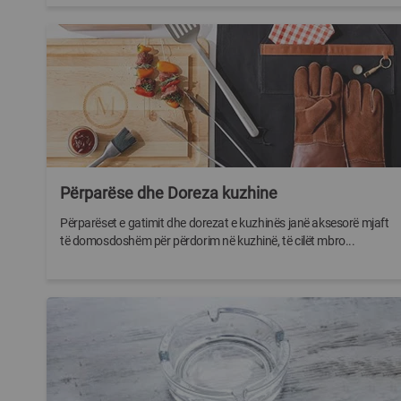
Përparëse dhe Doreza kuzhine
Përparëset e gatimit dhe dorezat e kuzhinës janë aksesorë mjaft
të domosdoshëm për përdorim në kuzhinë, të cilët mbro...