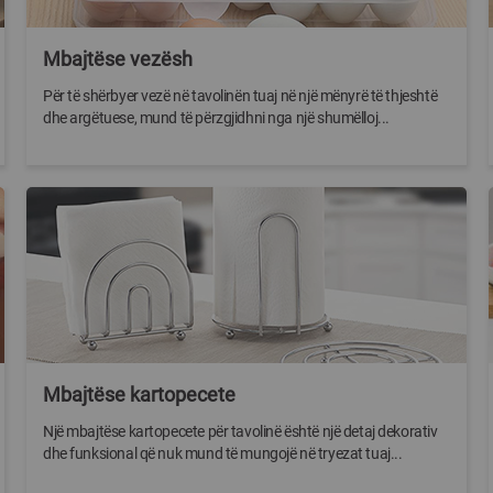
Mbajtëse vezësh
Për të shërbyer vezë në tavolinën tuaj në një mënyrë të thjeshtë
dhe argëtuese, mund të përzgjidhni nga një shumëlloj...
Mbajtëse kartopecete
Një mbajtëse kartopecete për tavolinë është një detaj dekorativ
dhe funksional që nuk mund të mungojë në tryezat tuaj...