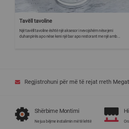
Tavëll tavoline
Një tavëll tavoline është një aksesor i nevojshëm nëse jeni
duhanpirës apo nëse keni një bar apo restorant me një amb...
Regjistrohuni për më të rejat rreth Mega
Shërbime Montimi
H
Ne jua bëjme instalimin më të lehtë
Ora