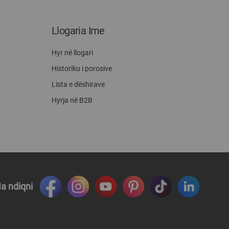
Llogaria Ime
Hyr në llogari
Historiku i porosive
Lista e dëshirave
Hyrja në B2B
a ndiqni