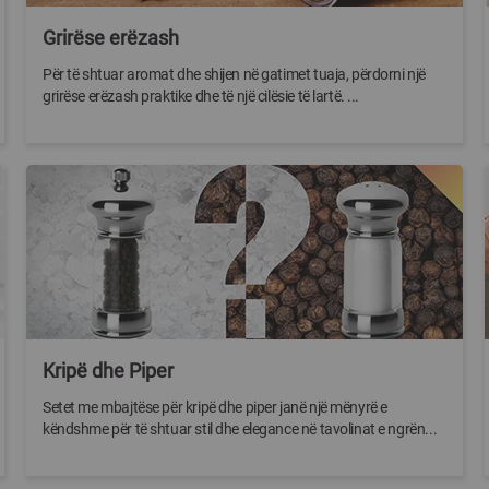
Grirëse erëzash
Për të shtuar aromat dhe shijen në gatimet tuaja, përdorni një
grirëse erëzash praktike dhe të një cilësie të lartë. ...
Kripë dhe Piper
Setet me mbajtëse për kripë dhe piper janë një mënyrë e
këndshme për të shtuar stil dhe elegance në tavolinat e ngrën...