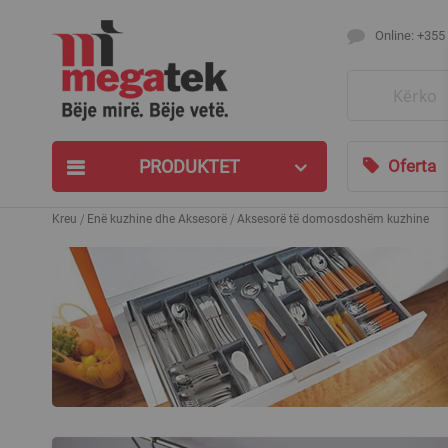
Online: +355
Search
PRODUKTET
Oferta
Kreu
Enë kuzhine dhe Aksesorë
Aksesorë të domosdoshëm kuzhine