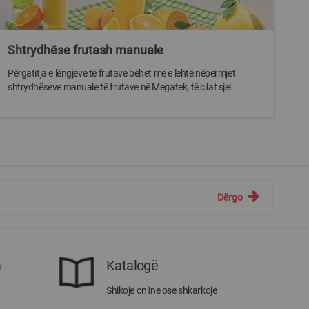
Shtrydhëse frutash manuale
Përgatitja e lëngjeve të frutave bëhet më e lehtë nëpërmjet
shtrydhëseve manuale të frutave në Megatek, të cilat sjel...
Dërgo
a
Katalogë
Shikoje online ose shkarkoje