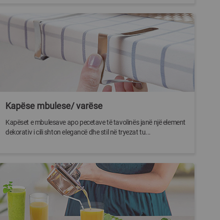
Kapëse mbulese/ varëse
Kapëset e mbulesave apo pecetave të tavolinës janë një element
dekorativ i cili shton elegancë dhe stil në tryezat tu...