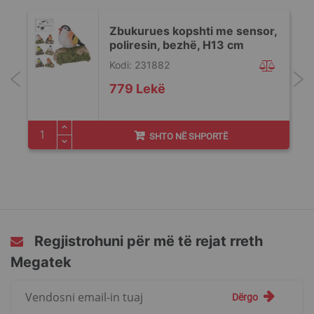
e
Zbukurues kopshti me sensor,
poliresin, bezhë, H13 cm
Kodi: 231882
779 Lekë
SHTO NË SHPORTË
Regjistrohuni për më të rejat rreth
Megatek
Regjistrohuni
Dërgo
për