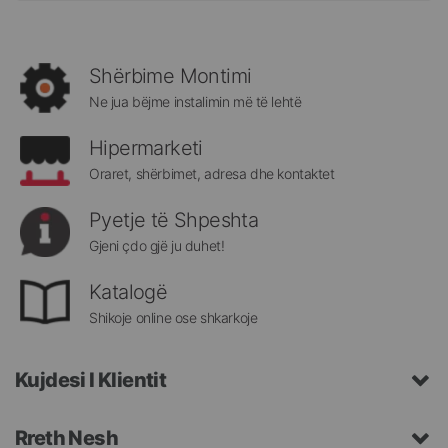
më
të
rejat
rreth
Shërbime Montimi
Megatek:
Ne jua bëjme instalimin më të lehtë
Hipermarketi
Oraret, shërbimet, adresa dhe kontaktet
Pyetje të Shpeshta
Gjeni çdo gjë ju duhet!
Katalogë
Shikoje online ose shkarkoje
Kujdesi I Klientit
Rreth Nesh