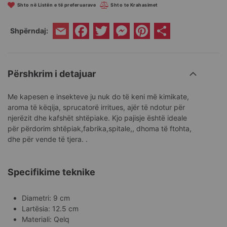
Shto në Listën e të preferuarave
Shto te Krahasimet
Facebook
Twitter
Messenger
Pinterest
Share
Shpërndaj:
Email
Përshkrim i detajuar
Me kapesen e insekteve ju nuk do të keni më kimikate,
aroma të këqija, sprucatorë irritues, ajër të ndotur për
njerëzit dhe kafshët shtëpiake. Kjo pajisje është ideale
për përdorim shtëpiak,fabrika,spitale,, dhoma të ftohta,
dhe për vende të tjera. .
Specifikime teknike
Diametri: 9 cm
Lartësia: 12.5 cm
Materiali: Qelq