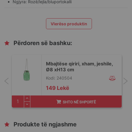
Ngjyra: Rozë/lejla/bluportokalli
Vlerëso produktin
Përdoren së bashku:
Mbajtëse qiriri, xham, jeshile,
Ø8 xH13 cm
Kodi: 240504
149 Lekë
SHTO NË SHPORTË
Produkte të ngjashme