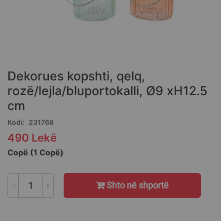
Skip
to
the
Dekorues kopshti, qelq,
beginning
of
rozë/lejla/bluportokalli, Ø9 xH12.5
the
cm
images
gallery
Kodi
231768
490 Lekë
Copë (1 Copë)
-
+
Shto në shportë