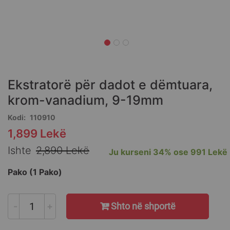
Skip
to
the
Ekstratorë për dadot e dëmtuara,
beginning
of
krom-vanadium, 9-19mm
the
Kodi
110910
images
gallery
1,899 Lekë
Special
Price
Ishte
2,890 Lekë
Ju kurseni
34%
ose
991 Lekë
Pako (1 Pako)
-
+
Shto në shportë