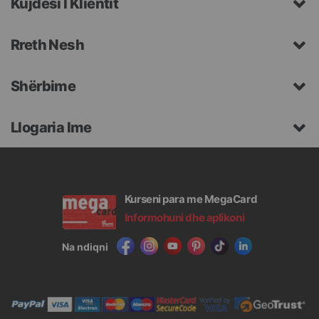
Kujdesi I Klientit
Rreth Nesh
Shërbime
Llogaria Ime
Kurseni para me MegaCard
Informohuni dhe aplikoni
Na ndiqni