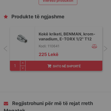
Vlerëso produktin
Produkte të ngjashme
Kokë kriketi, BENMAN, krom-
vanadium, E-TORX 1/2" T12
Kodi: 110641
225 Lekë
SHTO NË SHPORTË
Regjistrohuni për më të rejat rreth
Megatek