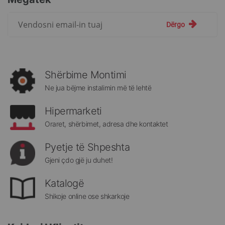
Regjistrohuni
Dërgo
për
më
të
rejat
rreth
Shërbime Montimi
Megatek:
Ne jua bëjme instalimin më të lehtë
Hipermarketi
Oraret, shërbimet, adresa dhe kontaktet
Pyetje të Shpeshta
Gjeni çdo gjë ju duhet!
Katalogë
Shikoje online ose shkarkoje