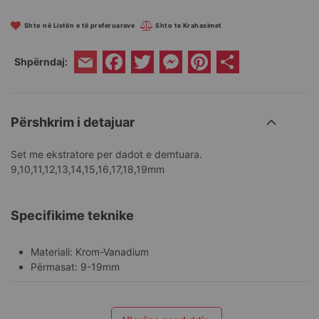
Shto në Listën e të preferuarave
Shto te Krahasimet
Facebook
Twitter
Messenger
Pinterest
Share
Shpërndaj:
Email
Përshkrim i detajuar
Set me ekstratore per dadot e demtuara.
9,10,11,12,13,14,15,16,17,18,19mm
Specifikime teknike
Materiali: Krom-Vanadium
Përmasat: 9-19mm