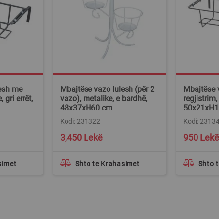
lesh me
Mbajtëse vazo lulesh (për 2
Mbajtëse 
 gri errët,
vazo), metalike, e bardhë,
regjistrim,
48x37xH60 cm
50x21xH1
Kodi: 231322
Kodi: 2313
3,450 Lekë
950 Lekë
simet
Shto te Krahasimet
Shto 