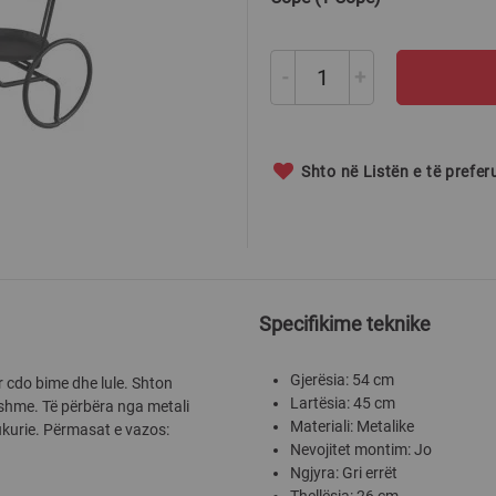
-
+
Shto në Listën e të prefe
Specifikime teknike
Gjerësia: 54 cm
r cdo bime dhe lule. Shton
Lartësia: 45 cm
dshme. Të përbëra nga metali
Materiali: Metalike
bukurie. Përmasat e vazos:
Nevojitet montim: Jo
Ngjyra: Gri errët