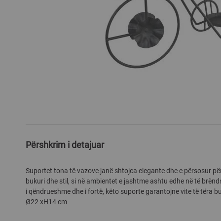
Skip
to
the
beginning
Përshkrim i detajuar
of
the
images
Suportet tona të vazove janë shtojca elegante dhe e përsosur pë
gallery
bukuri dhe stil, si në ambientet e jashtme ashtu edhe në të brën
i qëndrueshme dhe i fortë, këto suporte garantojne vite të tëra 
Ø22 xH14 cm