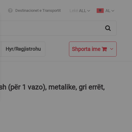
Lekë
ALL
AL
Destinacionet e Transportit
Currency
Language
Search
Shporta ime
Hyr/Regjistrohu
 (për 1 vazo), metalike, gri errët,