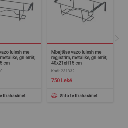
vazo lulesh me
Mbajtëse vazo lulesh me
Mb
 metalike, gri errët,
regjistrim, metalike, gri errët,
re
5 cm
40x21xH15 cm
6
40
Kodi: 231332
Ko
750 Lekë
9
te Krahasimet
Shto te Krahasimet