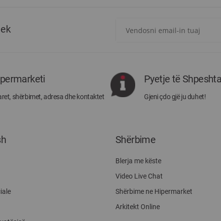
Regjistrohuni
tek
për
më
të
rejat
rreth
ipermarketi
Pyetje të Shpesht
Megatek:
ret, shërbimet, adresa dhe kontaktet
Gjeni çdo gjë ju duhet!
sh
Shërbime
Blerja me këste
Video Live Chat
iale
Shërbime ne Hipermarket
Arkitekt Online