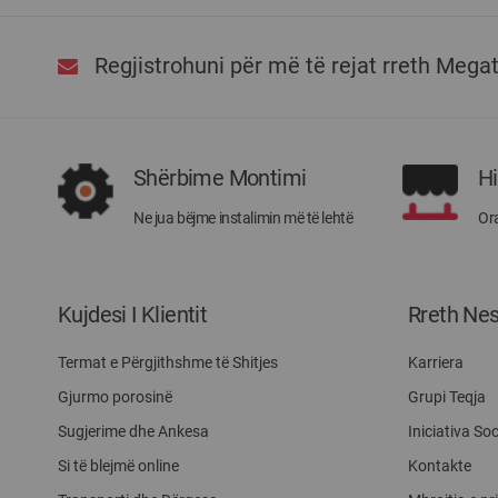
Regjistrohuni për më të rejat rreth Mega
Shërbime Montimi
H
Ne jua bëjme instalimin më të lehtë
Ora
Kujdesi I Klientit
Rreth Ne
Termat e Përgjithshme të Shitjes
Karriera
Gjurmo porosinë
Grupi Teqja
Sugjerime dhe Ankesa
Iniciativa Soc
Si të blejmë online
Kontakte