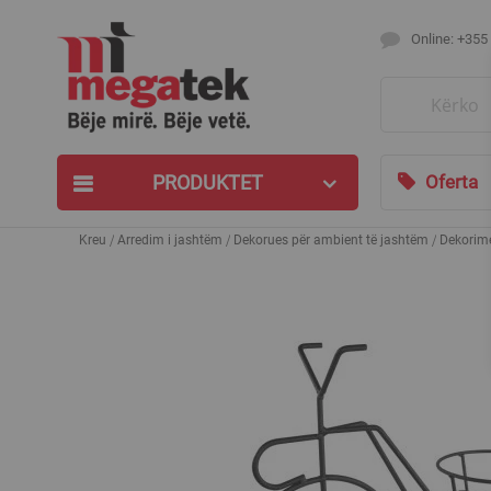
Online: +355
Search
PRODUKTET
Oferta
Kreu
Arredim i jashtëm
Dekorues për ambient të jashtëm
Dekorime
Skip
to
the
end
of
the
images
gallery