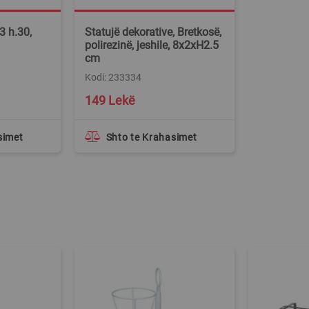
3 h.30,
Statujë dekorative, Bretkosë,
polirezinë, jeshile, 8x2xH2.5
cm
Kodi: 233334
149 Lekë
simet
Shto te Krahasimet