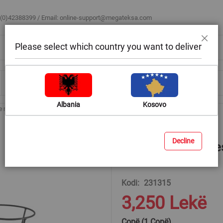
 (0)42388399 / Email:
online-support@megateksa.com
Please select which country you want to deliver
Mbyll
Bli sipas ambientit
Blog & Ide
Ndihmë & Këshilla
Albania
Kosovo
 metali
Mbajtëse vazo lulesh (për 1 vazo), metalike, gri errët, 54x26xH45 cm
Decline
Mbajtëse vazo lulesh
54x26xH45 cm
Kodi
231315
3,250 Lekë
Copë (1 Copë)