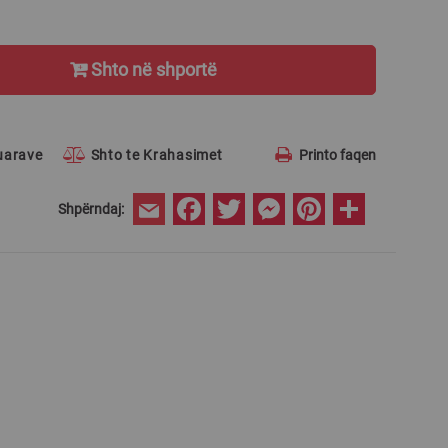
Shto në shportë
ruarave
Shto te Krahasimet
Printo faqen
Facebook
Twitter
Messenger
Pinterest
Share
Shpërndaj:
Email