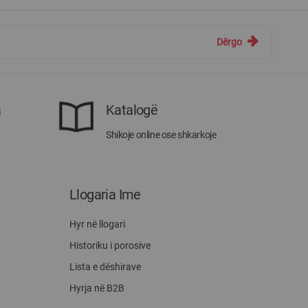
Dërgo
a
Katalogë
Shikoje online ose shkarkoje
Llogaria Ime
Hyr në llogari
Historiku i porosive
Lista e dëshirave
Hyrja në B2B