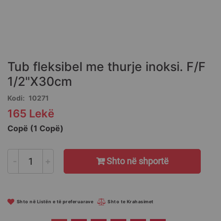
Skip
to
the
Tub fleksibel me thurje inoksi. F/F
beginning
of
1/2"X30cm
the
Kodi
10271
images
gallery
165 Lekë
Copë (1 Copë)
-
+
Shto në shportë
Shto në Listën e të preferuarave
Shto te Krahasimet