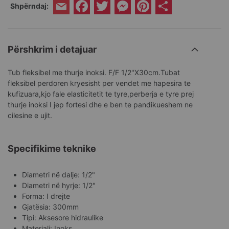
Facebook
Twitter
Messenger
Pinterest
Share
Shpërndaj:
Email
Përshkrim i detajuar
Tub fleksibel me thurje inoksi. F/F 1/2"X30cm.Tubat
fleksibel perdoren kryesisht per vendet me hapesira te
kufizuara,kjo fale elasticitetit te tyre,perberja e tyre prej
thurje inoksi I jep fortesi dhe e ben te pandikueshem ne
cilesine e ujit.
Specifikime teknike
Diametri në dalje: 1/2"
Diametri në hyrje: 1/2"
Forma: I drejte
Gjatësia: 300mm
Tipi: Aksesore hidraulike
Materiali: Inoks