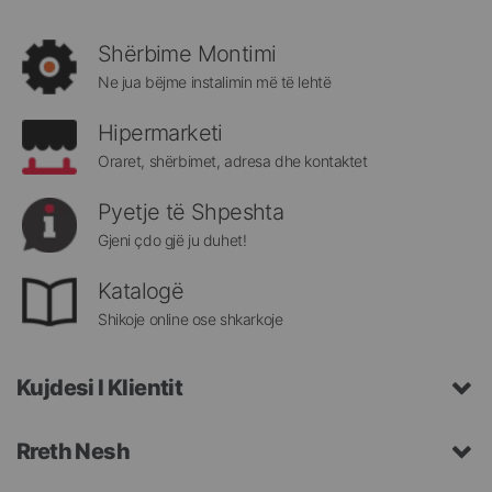
rejat
rreth
Shërbime Montimi
Megatek:
Ne jua bëjme instalimin më të lehtë
Hipermarketi
Oraret, shërbimet, adresa dhe kontaktet
Pyetje të Shpeshta
Gjeni çdo gjë ju duhet!
Katalogë
Shikoje online ose shkarkoje
Kujdesi I Klientit
Rreth Nesh