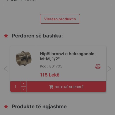
Vlerëso produktin
Përdoren së bashku:
Nipël bronzi e hekzagonale,
M-M, 1/2"
Kodi: 801705
115 Lekë
SHTO NË SHPORTË
Produkte të ngjashme