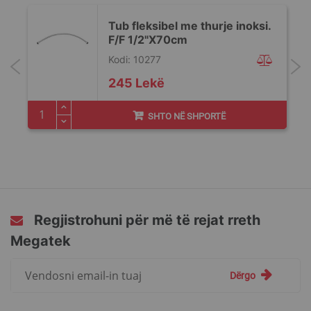
Tub fleksibel me thurje inoksi.
F/F 1/2"X70cm
Kodi: 10277
245 Lekë
SHTO NË SHPORTË
Regjistrohuni për më të rejat rreth
Megatek
Regjistrohuni
Dërgo
për
më
të