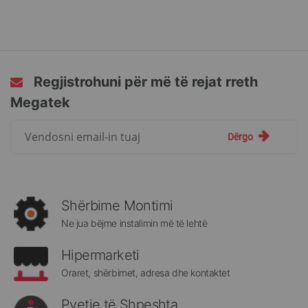
Regjistrohuni për më të rejat rreth
Megatek
Regjistrohuni
Dërgo
për
më
të
rejat
rreth
Shërbime Montimi
Megatek:
Ne jua bëjme instalimin më të lehtë
Hipermarketi
Oraret, shërbimet, adresa dhe kontaktet
Pyetje të Shpeshta