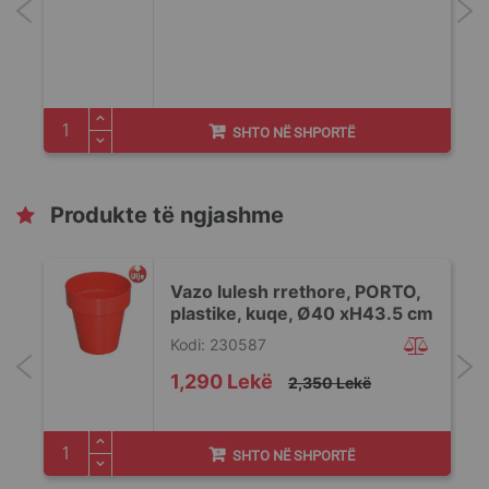
SHTO NË SHPORTË
Produkte të ngjashme
Vazo lulesh rrethore, PORTO,
plastike, kuqe, Ø40 xH43.5 cm
Kodi: 230587
Special
1,290 Lekë
2,350 Lekë
Price
SHTO NË SHPORTË