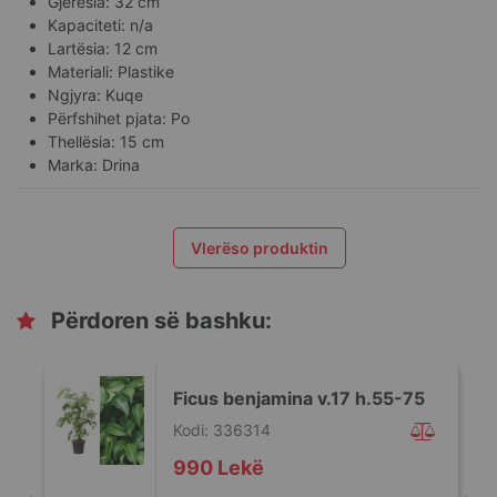
Gjerësia: 32 cm
Kapaciteti: n/a
Lartësia: 12 cm
Materiali: Plastike
Ngjyra: Kuqe
Përfshihet pjata: Po
Thellësia: 15 cm
Marka: Drina
Vlerëso produktin
Përdoren së bashku:
Ficus benjamina v.17 h.55-75
Kodi: 336314
990 Lekë