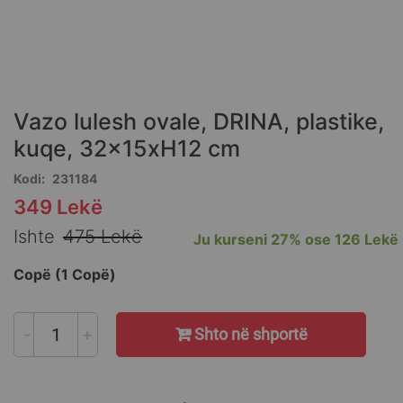
Skip
to
the
Vazo lulesh ovale, DRINA, plastike,
beginning
of
kuqe, 32x15xH12 cm
the
Kodi
231184
images
gallery
349 Lekë
Special
Price
Ishte
475 Lekë
Ju kurseni
27%
ose
126 Lekë
Copë (1 Copë)
-
+
Shto në shportë