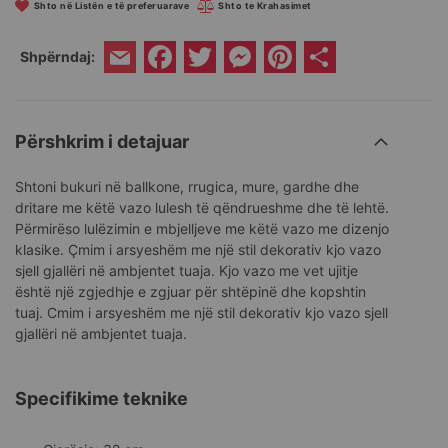
Shto në Listën e të preferuarave
Shto te Krahasimet
Facebook
Twitter
Messenger
Pinterest
Share
Shpërndaj:
Email
Përshkrim i detajuar
Shtoni bukuri në ballkone, rrugica, mure, gardhe dhe
dritare me këtë vazo lulesh të qëndrueshme dhe të lehtë.
Përmirëso lulëzimin e mbjelljeve me këtë vazo me dizenjo
klasike. Çmim i arsyeshëm me një stil dekorativ kjo vazo
sjell gjallëri në ambjentet tuaja. Kjo vazo me vet ujitje
është një zgjedhje e zgjuar për shtëpinë dhe kopshtin
tuaj. Cmim i arsyeshëm me një stil dekorativ kjo vazo sjell
gjallëri në ambjentet tuaja.
Specifikime teknike