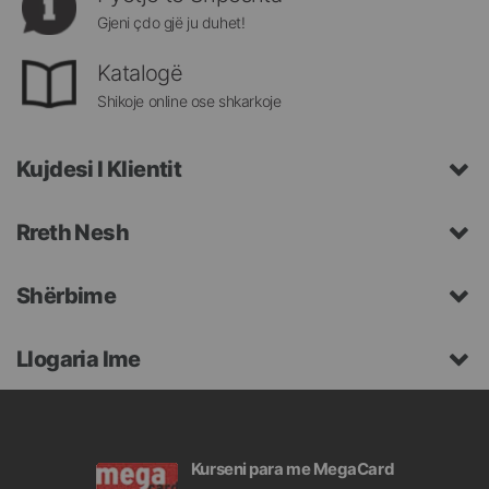
Gjeni çdo gjë ju duhet!
Katalogë
Shikoje online ose shkarkoje
Kujdesi I Klientit
Rreth Nesh
Shërbime
Llogaria Ime
Kurseni para me MegaCard