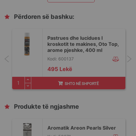
Përdoren së bashku:
Pastrues dhe lucidues I
kroskotit te makines, Oto Top,
arome pjeshke, 400 ml
Kodi: 600137
495 Lekë
SHTO NË SHPORTË
Produkte të ngjashme
Aromatik Areon Pearls Silver