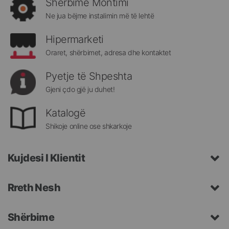
Shërbime Montimi
Megatek:
Ne jua bëjme instalimin më të lehtë
Hipermarketi
Oraret, shërbimet, adresa dhe kontaktet
Pyetje të Shpeshta
Gjeni çdo gjë ju duhet!
Katalogë
Shikoje online ose shkarkoje
Kujdesi I Klientit
Rreth Nesh
Shërbime