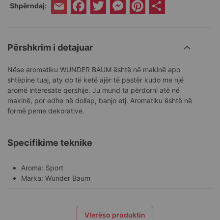
Facebook
Twitter
Messenger
Pinterest
Share
Shpërndaj:
Email
Përshkrim i detajuar
Nëse aromatiku WUNDER BAUM është në makinë apo
shtëpine tuaj, aty do të ketë ajër të pastër kudo me një
aromë interesate qershije. Ju mund ta përdorni atë në
makinë, por edhe në dollap, banjo etj. Aromatiku është në
formë peme dekorative.
Specifikime teknike
Aroma: Sport
Marka: Wunder Baum
Vlerëso produktin