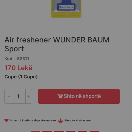
Skip
to
the
Air freshener WUNDER BAUM
beginning
of
Sport
the
Kodi
52311
images
gallery
170 Lekë
Copë (1 Copë)
-
+
Shto në shportë
Shto në Listën e të preferuarave
Shto te Krahasimet