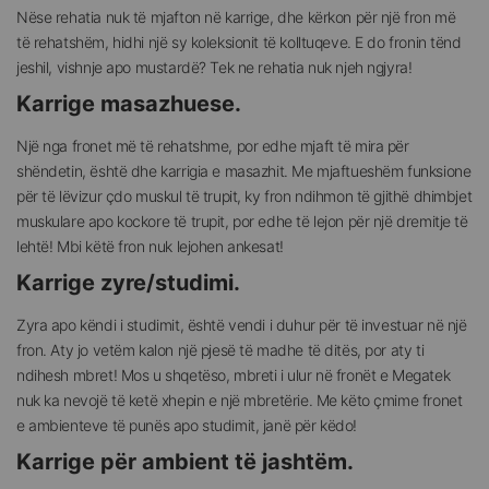
Nëse rehatia nuk të mjafton në karrige, dhe kërkon për një fron më
të rehatshëm, hidhi një sy koleksionit të kolltuqeve. E do fronin tënd
jeshil, vishnje apo mustardë? Tek ne rehatia nuk njeh ngjyra!
Karrige masazhuese.
Një nga fronet më të rehatshme, por edhe mjaft të mira për
shëndetin, është dhe karrigia e masazhit. Me mjaftueshëm funksione
për të lëvizur çdo muskul të trupit, ky fron ndihmon të gjithë dhimbjet
muskulare apo kockore të trupit, por edhe të lejon për një dremitje të
lehtë! Mbi këtë fron nuk lejohen ankesat!
Karrige zyre/studimi.
Zyra apo këndi i studimit, është vendi i duhur për të investuar në një
fron. Aty jo vetëm kalon një pjesë të madhe të ditës, por aty ti
ndihesh mbret! Mos u shqetëso, mbreti i ulur në fronët e Megatek
nuk ka nevojë të ketë xhepin e një mbretërie. Me këto çmime fronet
e ambienteve të punës apo studimit, janë për këdo!
Karrige për ambient të jashtëm.