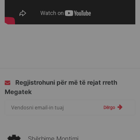
Regjistrohuni për më të rejat rreth
Megatek
Regjistrohuni
Dërgo
për
më
të
rejat
rreth
Shërbime Montimi