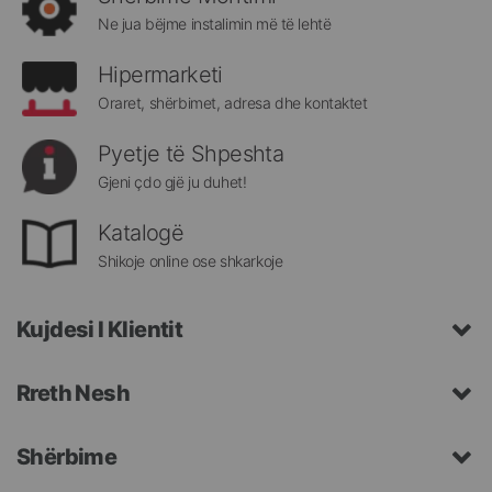
Megatek:
Ne jua bëjme instalimin më të lehtë
Hipermarketi
Oraret, shërbimet, adresa dhe kontaktet
Pyetje të Shpeshta
Gjeni çdo gjë ju duhet!
Katalogë
Shikoje online ose shkarkoje
Kujdesi I Klientit
Rreth Nesh
Shërbime