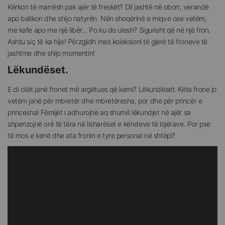
Kërkon të marrësh pak ajër të freskët? Dil jashtë në oborr, verandë
apo ballkon dhe shijo natyrën. Nën shoqërinë e miqve ose vetëm,
me kafe apo me një libër... Po ku do ulesh? Sigurisht që në një fron.
Ashtu siç të ka hije! Përzgjidh mes koleksioni të gjerë të froneve të
jashtme dhe shijo momentin!
Lëkundëset.
E di cilët janë fronet më argëtues që kemi? Lëkundëset. Këta frone jo
vetëm janë për mbretër dhe mbretëresha, por dhe për princër e
princesha! Fëmijët i adhurojnë aq shumë lëkundjet në ajër sa
shpenzojnë orë të tëra në lisharëset e këndeve të lojërave. Por pse
të mos e kenë dhe ata fronin e tyre personal në shtëpi?