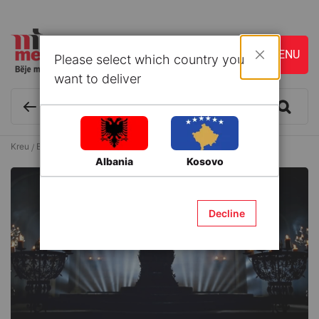
Please select which country you
Mbyll
want to deliver
Kreu
Blog & Ide
Luftë fronesh.
Albania
Kosovo
Decline