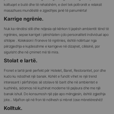
kolltuqet e butë dhe të rehatshëm, e deri tek poltronët e relaksit
masazhues mundësitë e zgjedhjes janë të panumërta!
Karrige ngrënie.
Nuk ka rëndësi stili dhe ndjesia që kërkon ti japësh ambientit tënd të
ngrënies, sepse karriget i përshtaten çdo personaliteti individual apo
shtëpie . Koleksioni i froneve të ngrënies, është ndërtuar nga
përzgjedhja e kujdesshme e karrigeve në dizajnet, cilësinë, por
sigurisht dhe në çmimet më të mira.
Stolat e lartë.
Fronet e lartë janë perfekt për Hotelet, Baret, Restorantet, por dhe
kudo ku ndodhet një banak. Kohët e fundit vihet re një trend
interesant i përfshirjes së stolave të barit dhe në ambientet e
kuzhinës, sidomos në kuzhinat moderne të pajisura dhe me një
banak ishull. Do konsumosh një pije apo mëngjesin, është zgjedhja
jote... Mjafton që në fron të ndihesh si mbret (ose mbretëreshë)!
Kolltuk.