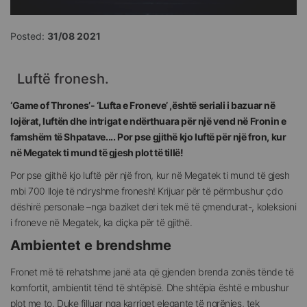
Posted:
31/08 2021
Luftë fronesh.
‘Game of Thrones’- ‘Lufta e Froneve’ ,është seriali i bazuar në
lojërat, luftën dhe intrigat e ndërthuara për një vend në Fronin e
famshëm të Shpatave.... Por pse gjithë kjo luftë për një fron, kur
në Megatek ti mund të gjesh plot të tillë!
Por pse gjithë kjo luftë për një fron, kur në Megatek ti mund të gjesh
mbi 700 lloje të ndryshme fronesh! Krijuar për të përmbushur çdo
dëshirë personale –nga baziket deri tek më të çmendurat-, koleksioni
i froneve në Megatek, ka diçka për të gjithë.
Ambientet e brendshme
Fronet më të rehatshme janë ata që gjenden brenda zonës tënde të
komfortit, ambientit tënd të shtëpisë. Dhe shtëpia është e mbushur
plot me to. Duke filluar nga karriget elegante të ngrënies, tek