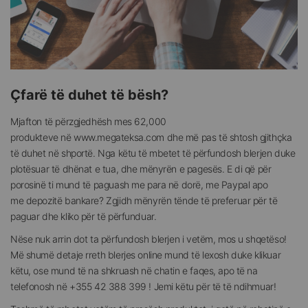
Çfarë të duhet të bësh?
Mjafton të përzgjedhësh mes 62,000
produkteve në www.megateksa.com dhe më pas të shtosh gjithçka
të duhet në shportë. Nga këtu të mbetet të përfundosh blerjen duke
plotësuar të dhënat e tua, dhe mënyrën e pagesës. E di që për
porosinë ti mund të paguash me para në dorë, me Paypal apo
me depozitë bankare? Zgjidh mënyrën tënde të preferuar për të
paguar dhe kliko për të përfunduar.
Nëse nuk arrin dot ta përfundosh blerjen i vetëm, mos u shqetëso!
Më shumë detaje rreth blerjes online mund të lexosh duke klikuar
këtu, ose mund të na shkruash në chatin e faqes, apo të na
telefonosh në +355 42 388 399 ! Jemi këtu për të të ndihmuar!