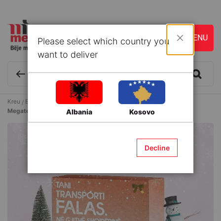
Please select which country you
Mbyll
want to deliver
Kreu
Blog & Ide
JU TREGOJME SI
Megatek sjell lajme të mira këtë sezon
Albania
Kosovo
Decline