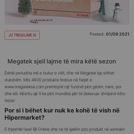
Posted:
01/09 2021
JU TREGOJME SI
Megatek sjell lajme të mira këtë sezon
Është periudha më e bukur e vitit, dhe në Megatek kjo shihet
dukshëm. Mbi 4600 produkte festive në faqet e
www.megateksa.com premtojnë një fundvit plot gëzim, hare, por
dhe stil. Kështu që ti ke plot mundësi për të dekoruar shtëpinë këto
festa!
Por si i bëhet kur nuk ke kohë të vish në
Hipermarket?
E thjeshtë fare! Bli Online dhe ne të sjellim çdo produkt në adresën