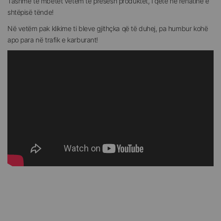
Tashmë të mbetet vetëm të presësh produktet, i qetë në rehatinë e
shtëpisë tënde!
Në vetëm pak klikime ti bleve gjithçka që të duhej, pa humbur kohë
apo para në trafik e karburant!