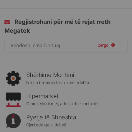
Regjistrohuni për më të rejat rreth
Megatek
Regjistrohuni
Dërgo
për
më
të
rejat
rreth
Shërbime Montimi
Megatek:
Ne jua bëjme instalimin më të lehtë
Hipermarketi
Oraret, shërbimet, adresa dhe kontaktet
Pyetje të Shpeshta
Gjeni çdo gjë ju duhet!