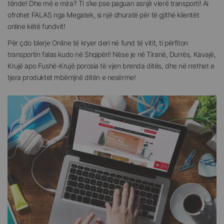
tënde! Dhe më e mira? Ti s’ke pse paguan asnjë vlerë transporti! Ai
ofrohet FALAS nga Megatek, si një dhuratë për të gjithë klientët
online këtë fundvit!
Për çdo blerje Online të kryer deri në fund të vitit, ti përfiton
transportin falas kudo në Shqipëri! Nëse je në Tiranë, Durrës, Kavajë,
Krujë apo Fushë-Krujë porosia të vjen brenda ditës, dhe në rrethet e
tjera produktet mbërrijnë ditën e nesërme!