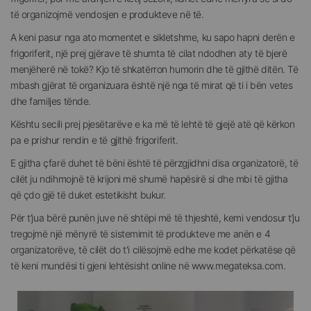
të organizojmë vendosjen e produkteve në të.
A keni pasur nga ato momentet e sikletshme, ku sapo hapni derën e
frigoriferit, një prej gjërave të shumta të cilat ndodhen aty të bjerë
menjëherë në tokë? Kjo të shkatërron humorin dhe të gjithë ditën. Të
mbash gjërat të organizuara është një nga të mirat që ti i bën vetes
dhe familjes tënde.
Kështu secili prej pjesëtarëve e ka më të lehtë të gjejë atë që kërkon
pa e prishur rendin e të gjithë frigoriferit.
E gjitha çfarë duhet të bëni është të përzgjidhni disa organizatorë, të
cilët ju ndihmojnë të krijoni më shumë hapësirë si dhe mbi të gjitha
që çdo gjë të duket estetikisht bukur.
Për t’jua bërë punën juve në shtëpi më të thjeshtë, kemi vendosur t’ju
tregojmë një mënyrë të sistemimit të produkteve me anën e 4
organizatorëve, të cilët do t'i cilësojmë edhe me kodet përkatëse që
të keni mundësi ti gjeni lehtësisht online në www.megateksa.com.