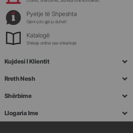
Oraret, shërbimet, adresa dhe kontaktet
Pyetje të Shpeshta
Gjeni çdo gjë ju duhet!
Katalogë
Shikoje online ose shkarkoje
Kujdesi I Klientit
Rreth Nesh
Shërbime
Llogaria Ime