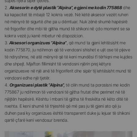
supës njëra sipër tjetrës.
2.
Aksesorin e dytë plastik “Alpina”, e gjeni me kodin 775868
dhe
ka kapacitet të mbajë 12 kokrra vezë. Në këtë aksesor vezët ruhen
në mënyrë të sigurtë dhe pa u dëmtuar. Nuk zënë shumë hapësirë
në frigorifer dhe mbi të gjitha mund të shikoni në çdo moment se sa
kokrra vezë ju kanë mbetur në dispozicion.
3.
Aksesori organizues “Alpina”
, që mund ta gjeni lehtësisht me
kodin 775870, ju ndihmon që të vendosni shishet e ujit ose të pijeve
të ndryshme, në atë mënyrë që të keni mundësi t’i tërhiqni me kujdes
dhe shpejt. Mjafton fillimisht të vendosni njërin prej këtyre
organizuesve në një anë të frigoriferit dhe sipër tij lehtësisht mund të
vendosni edhe një tjetër.
4.
Organizuesi plastik “Alpina”,
të cilin mund ta porosisni me kodin
775867 ju ndihmon të vendosni të gjitha frutat dhe perimet në të
njëjtën hapësirë. Kështu i mbani të gjitha të freskëta në këto ditë të
nxehta. E keni shumë të thjeshtë që më pas ju të gjeni ato që ju
duhen pasi ky organizues është transparent duke ju lejuar të shikoni
qartë çfarë keni vendosur brenda.