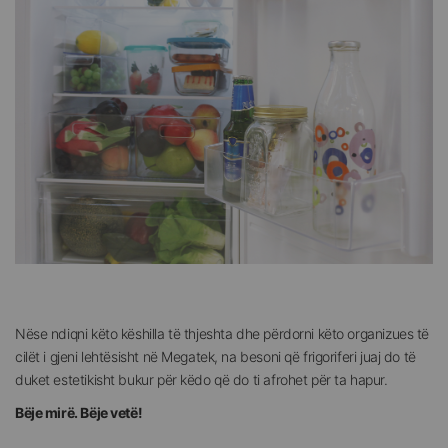
Nëse ndiqni këto këshilla të thjeshta dhe përdorni këto organizues të
cilët i gjeni lehtësisht në Megatek, na besoni që frigoriferi juaj do të
duket estetikisht bukur për këdo që do ti afrohet për ta hapur.
Bëje mirë. Bëje vetë!