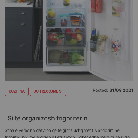
Posted:
31/08 2021
KUZHINA
JU TREGOJME SI
Si të organizosh frigoriferin
Stina e verës na detyron që të gjitha ushqimet ti vendosim në
frigorifer, por me ardhjen e këtij sezoni, lidhet edhe mënyra se si do