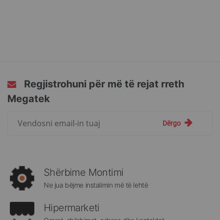
Regjistrohuni për më të rejat rreth
Megatek
Regjistrohuni
Dërgo
për
më
të
rejat
rreth
Shërbime Montimi
Megatek:
Ne jua bëjme instalimin më të lehtë
Hipermarketi