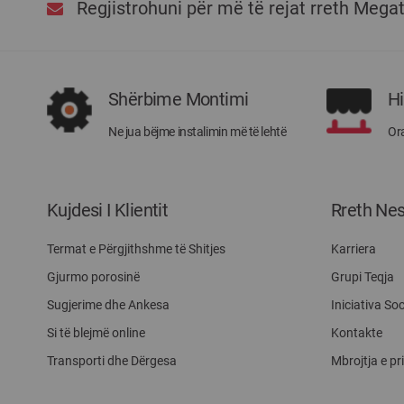
Regjistrohuni për më të rejat rreth Mega
Shërbime Montimi
H
Ne jua bëjme instalimin më të lehtë
Ora
Kujdesi I Klientit
Rreth Ne
Termat e Përgjithshme të Shitjes
Karriera
Gjurmo porosinë
Grupi Teqja
Sugjerime dhe Ankesa
Iniciativa Soc
Si të blejmë online
Kontakte
Transporti dhe Dërgesa
Mbrojtja e pr