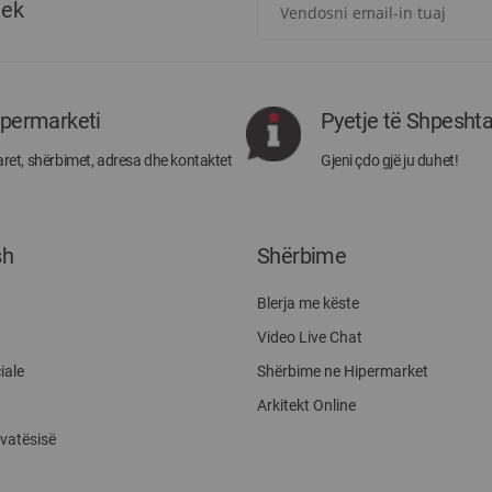
tek
për
më
të
rejat
rreth
ipermarketi
Pyetje të Shpesht
Megatek:
ret, shërbimet, adresa dhe kontaktet
Gjeni çdo gjë ju duhet!
sh
Shërbime
Blerja me këste
Video Live Chat
iale
Shërbime ne Hipermarket
Arkitekt Online
ivatësisë