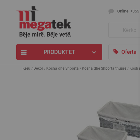
Online: +355
Search
PRODUKTET
Oferta
Kreu
Dekor
Kosha dhe Shporta
Kosha dhe Shporta thupre
Kosh m
Skip
to
the
end
of
the
images
gallery