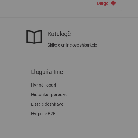
Dërgo
a
Katalogë
Shikoje online ose shkarkoje
Llogaria Ime
Hyr në llogari
Historiku i porosive
Lista e dëshirave
Hyrja në B2B