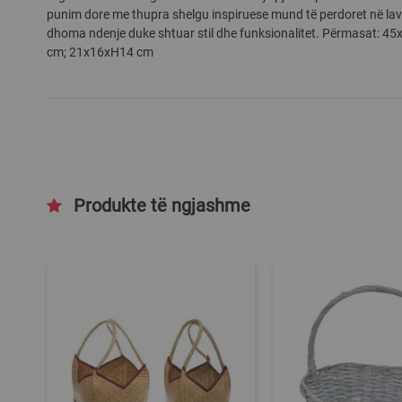
punim dore me thupra shelgu inspiruese mund të perdoret në l
gallery
dhoma ndenje duke shtuar stil dhe funksionalitet. Përmasat: 
cm; 21x16xH14 cm
Produkte të ngjashme