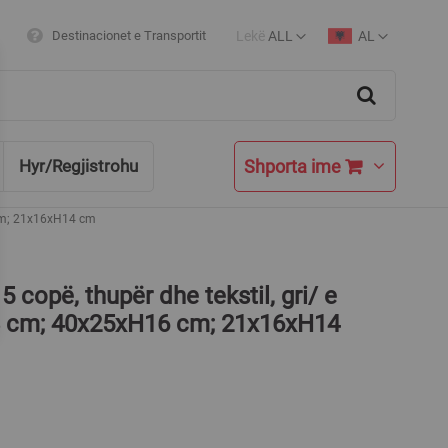
Lekë
ALL
AL
Destinacionet e Transportit
Currency
Language
Search
Shporta ime
Hyr/Regjistrohu
 cm; 21x16xH14 cm
5 copë, thupër dhe tekstil, gri/ e
8 cm; 40x25xH16 cm; 21x16xH14