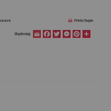
ruarave
Printo faqen
Facebook
Twitter
Messenger
Pinterest
Share
Shpërndaj:
Email