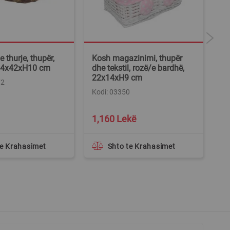
 thurje, thupër,
Kosh magazinimi, thupër
Ça
 54x42xH10 cm
dhe tekstil, rozë/e bardhë,
be
22x14xH9 cm
72
Ko
Kodi: 03350
1,160 Lekë
2
te Krahasimet
Shto te Krahasimet