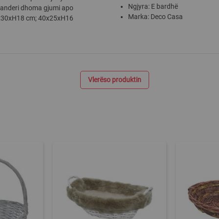
Ngjyra: E bardhë
avanderi dhoma gjumi apo
Marka: Deco Casa
45x30xH18 cm; 40x25xH16
Vlerëso produktin