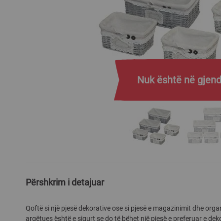
Nuk është në gjend
Skip
to
the
Përshkrim i detajuar
beginning
of
Qoftë si një pjesë dekorative ose si pjesë e magazinimit dhe organ
the
argëtues është e sigurt se do të bëhet një pjesë e preferuar e deko
images