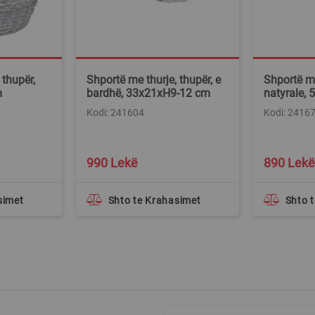
 thupër,
Shportë me thurje, thupër, e
Shportë me
m
bardhë, 33x21xH9-12 cm
natyrale,
Kodi: 241604
Kodi: 2416
990 Lekë
890 Lekë
simet
Shto te Krahasimet
Shto 
Regjistrohuni