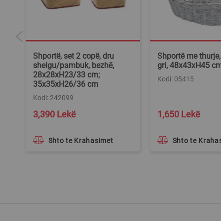
,
Shportë, set 2 copë, dru
Shportë me thurje,
shelgu/pambuk, bezhë,
gri, 48x43xH45 c
28x28xH23/33 cm;
Kodi: 05415
35x35xH26/36 cm
Kodi: 242099
3,390 Lekë
1,650 Lekë
Shto te Krahasimet
Shto te Kraha