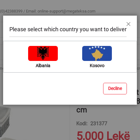
 (0)42388399 / Email:
online-support@megateksa.com
Please select which country you want to deliver
Mbyll
Bli sipas ambientit
Blog & Ide
Ndihmë & Këshilla
Albania
Kosovo
e thurje set 5 copë, thupër dhe tekstil, gri/ e bardhë, 45x30xH18 cm; 40x25xH16
Decline
Kosh me thurje set 
bardhë, 45x30xH1
cm
Kodi
231377
5,000 Lekë