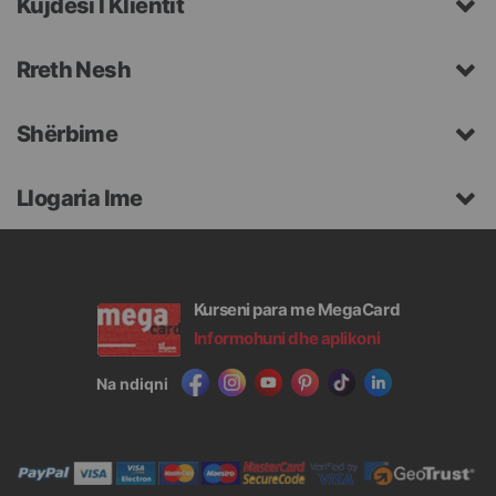
Kujdesi I Klientit
Rreth Nesh
Shërbime
Llogaria Ime
Kurseni para me MegaCard
Informohuni dhe aplikoni
Na ndiqni