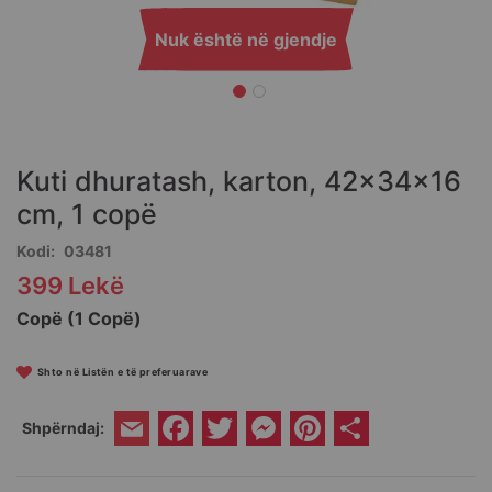
Nuk është në gjendje
Skip
to
the
Kuti dhuratash, karton, 42x34x16
beginning
of
cm, 1 copë
the
Kodi
03481
images
gallery
399 Lekë
Copë (1 Copë)
Shto në Listën e të preferuarave
Facebook
Twitter
Messenger
Pinterest
Share
Shpërndaj:
Email