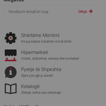
Regjistrohuni
Dërgo
për
më
të
rejat
rreth
Shërbime Montimi
Megatek:
Ne jua bëjme instalimin më të lehtë
Hipermarketi
Oraret, shërbimet, adresa dhe kontaktet
Pyetje të Shpeshta
Gjeni çdo gjë ju duhet!
Katalogë
Shikoje online ose shkarkoje