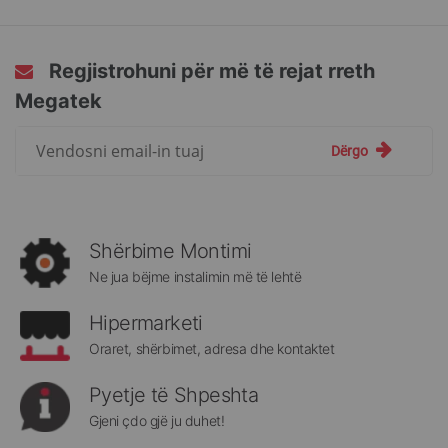
Regjistrohuni për më të rejat rreth
Megatek
Regjistrohuni
Dërgo
për
më
të
rejat
rreth
Shërbime Montimi
Megatek:
Ne jua bëjme instalimin më të lehtë
Hipermarketi
Oraret, shërbimet, adresa dhe kontaktet
Pyetje të Shpeshta
Gjeni çdo gjë ju duhet!