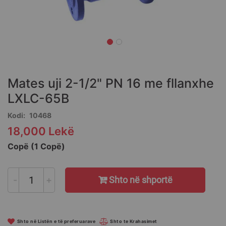
Skip
to
the
Mates uji 2-1/2" PN 16 me fllanxhe
beginning
of
LXLC-65B
the
Kodi
10468
images
gallery
18,000 Lekë
Copë (1 Copë)
-
+
Shto në shportë
Shto në Listën e të preferuarave
Shto te Krahasimet