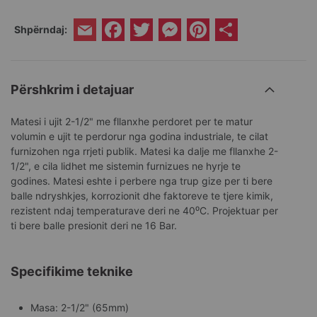
Facebook
Twitter
Messenger
Pinterest
Share
Shpërndaj:
Email
Përshkrim i detajuar
Matesi i ujit 2-1/2" me fllanxhe perdoret per te matur
volumin e ujit te perdorur nga godina industriale, te cilat
furnizohen nga rrjeti publik. Matesi ka dalje me fllanxhe 2-
1/2", e cila lidhet me sistemin furnizues ne hyrje te
godines. Matesi eshte i perbere nga trup gize per ti bere
balle ndryshkjes, korrozionit dhe faktoreve te tjere kimik,
rezistent ndaj temperaturave deri ne 40⁰C. Projektuar per
ti bere balle presionit deri ne 16 Bar.
Specifikime teknike
Masa: 2-1/2" (65mm)