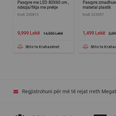
Pasqyre me LED 80X60 cm ,
Pasqyre zmadhue
ndezja/fikja me prekje
material plastik
0K,
Kodi: 220813
Kodi: 223057
Special
Special
9,999 Lekë
1,499 Lekë
14,550 Lekë
2,09
Price
Price
Shto te Krahasimet
Shto te Kraha
Regjistrohuni për më të rejat rreth Mega