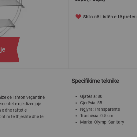
Shto në Listën e të prefe
je
Specifikime teknike
Gjatësia: 80
ize që i shton veçantinë
Gjerësia: 55
mentet e një dizenjoje
Ngjyra: Transparente
 e dhe raftet e
Trashësia: 0.5 cm
ntim të thjeshtë dhe të
Marka: Olympi Sanitary