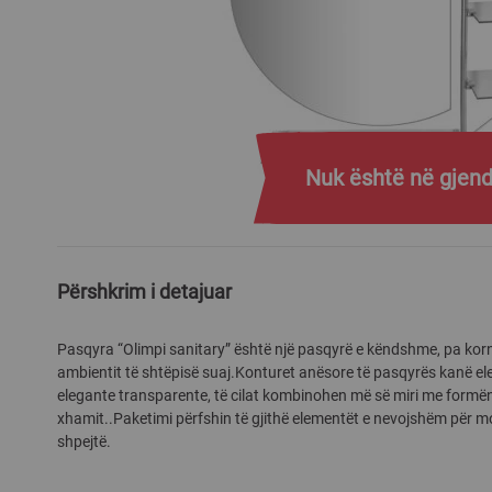
Nuk është në gjend
Skip
to
the
Përshkrim i detajuar
beginning
of
Pasqyra “Olimpi sanitary” është një pasqyrë e këndshme, pa korn
the
ambientit të shtëpisë suaj.Konturet anësore të pasqyrës kanë ele
images
elegante transparente, të cilat kombinohen më së miri me formën
gallery
xhamit..Paketimi përfshin të gjithë elementët e nevojshëm për mo
shpejtë.