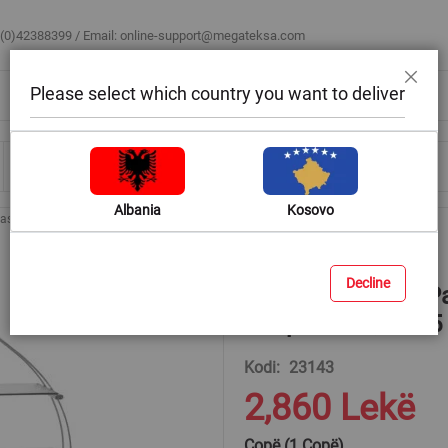
 (0)42388399 / Email:
online-support@megateksa.com
Please select which country you want to deliver
Mbyll
Bli sipas ambientit
Blog & Ide
Ndihmë & Këshilla
Albania
Kosovo
Pasqyrë rrethore me rafte tranparente ,80x55 cm
Decline
“Olimpi sanitary” P
tranparente ,80x55
Kodi
23143
2,860 Lekë
Copë (1 Copë)