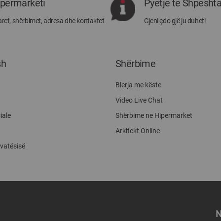
ipermarketi
Pyetje të Shpesht
Megatek:
ret, shërbimet, adresa dhe kontaktet
Gjeni çdo gjë ju duhet!
sh
Shërbime
Blerja me këste
Video Live Chat
iale
Shërbime ne Hipermarket
Arkitekt Online
ivatësisë
N