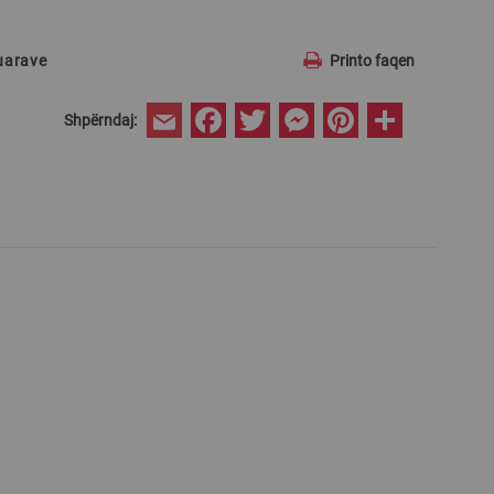
ruarave
Printo faqen
Facebook
Twitter
Messenger
Pinterest
Share
Shpërndaj:
Email