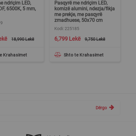
e ndriçim LED,
Pasqyrë me ndriçim LED,
Pa
DF, 6500K, 5 mm,
kornizë alumini, ndezja/fikja
ko
me prekje, me pasqyrë
me
zmadhuese, 50x70 cm
5 
19
Kodi: 225185
Ko
Special
ekë
6,799 Lekë
1
18,990 Lekë
9,750 Lekë
Price
te Krahasimet
Shto te Krahasimet
Dërgo