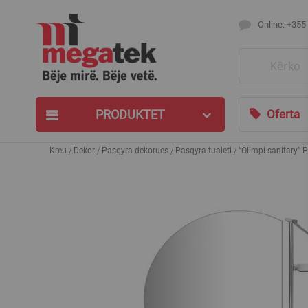
Online: +355
Search
PRODUKTET
Oferta
Kreu
Dekor
Pasqyra dekorues
Pasqyra tualeti
“Olimpi sanitary” 
Skip
to
the
end
of
the
images
gallery