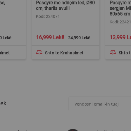
se,
Pasqyrë me ndriçim led, Ø80
Pasqyrë m
cm, tharës avulli
sergjen M
80x65 cm
Kodi: 224071
Kodi: 2242
Special
Special
16,999 Lekë
13,999 L
0 Lekë
24,990 Lekë
Price
Price
simet
Shto te Krahasimet
Shto 
Regjistrohuni
tek
për
më
të
rejat
rreth