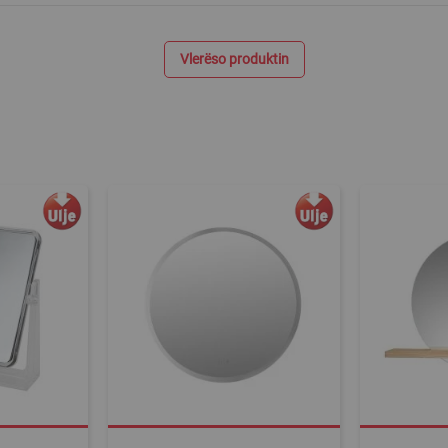
Vlerëso produktin