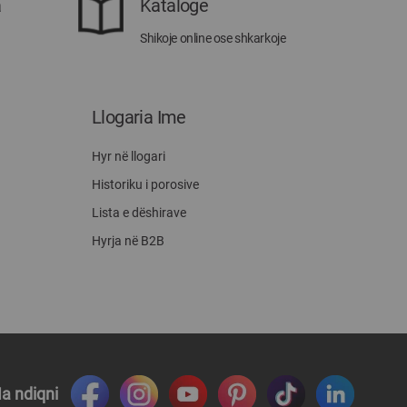
a
Katalogë
Shikoje online ose shkarkoje
Llogaria Ime
Hyr në llogari
Historiku i porosive
Lista e dëshirave
Hyrja në B2B
a ndiqni