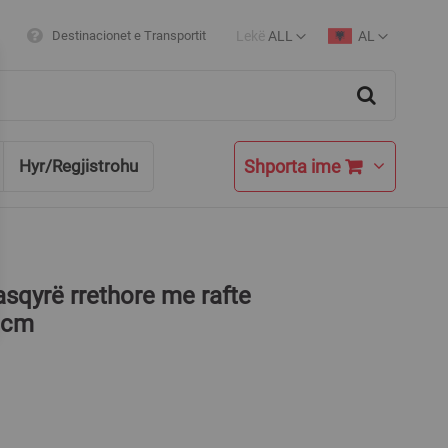
Lekë
ALL
AL
Destinacionet e Transportit
Currency
Language
Search
Shporta ime
Hyr/Regjistrohu
asqyrë rrethore me rafte
 cm