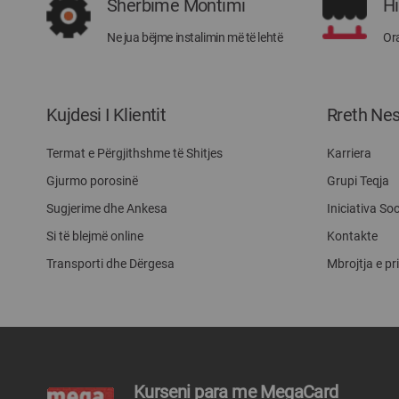
Shërbime Montimi
H
Ne jua bëjme instalimin më të lehtë
Ora
Kujdesi I Klientit
Rreth Ne
Termat e Përgjithshme të Shitjes
Karriera
Gjurmo porosinë
Grupi Teqja
Sugjerime dhe Ankesa
Iniciativa Soc
Si të blejmë online
Kontakte
Transporti dhe Dërgesa
Mbrojtja e pr
Kurseni para me MegaCard