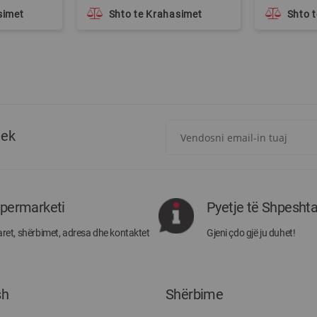
simet
Shto te Krahasimet
Shto 
Regjistrohuni
tek
për
më
të
rejat
rreth
ipermarketi
Pyetje të Shpesht
Megatek:
ret, shërbimet, adresa dhe kontaktet
Gjeni çdo gjë ju duhet!
sh
Shërbime