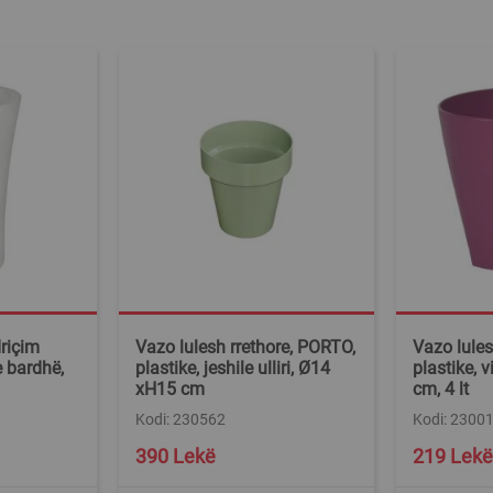
riçim
Vazo lulesh rrethore, PORTO,
Vazo lules
e bardhë,
plastike, jeshile ulliri, Ø14
plastike, 
xH15 cm
cm, 4 lt
Kodi: 230562
Kodi: 2300
Special
390 Lekë
219 Lekë
Price