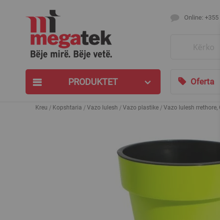
Online: +355
Search
PRODUKTET
Oferta
Kreu
Kopshtaria
Vazo lulesh
Vazo plastike
Vazo lulesh rrethore, 
Skip
to
the
end
of
the
images
gallery