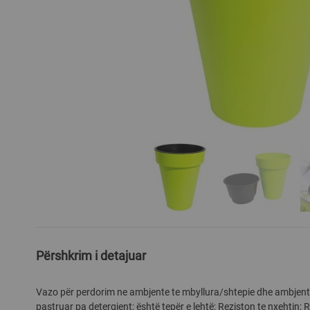
Skip
to
the
Përshkrim i detajuar
beginning
of
Vazo për perdorim ne ambjente te mbyllura/shtepie dhe ambjente 
the
pastruar pa detergjent; është tepër e lehtë; Reziston te nxehtin; R
images