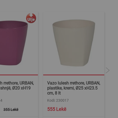
h rrethore, URBAN,
Vazo lulesh rrethore, URBAN,
Va
vishnjë, Ø20 xH19
plastike, kremi, Ø25 xH23.5
pl
cm, 8 lt
c
14
Kodi: 230017
Ko
Spe
555 Lekë
1
355 Lekë
Pri