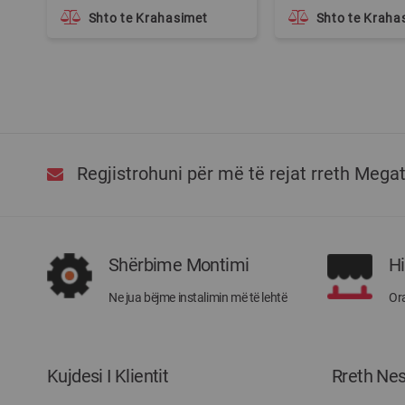
Shto te Krahasimet
Shto te Kraha
Regjistrohuni për më të rejat rreth Mega
Shërbime Montimi
H
Ne jua bëjme instalimin më të lehtë
Ora
Kujdesi I Klientit
Rreth Ne