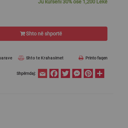
Ju kurseni
30%
ose
1,200 Lekë
Shto në shportë
ruarave
Shto te Krahasimet
Printo faqen
Facebook
Twitter
Messenger
Pinterest
Share
Shpërndaj:
Email