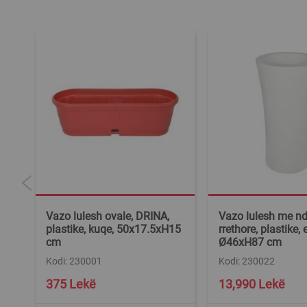
TO,
Vazo lulesh ovale, DRINA,
Vazo lulesh me nd
5
plastike, kuqe, 50x17.5xH15
rrethore, plastike, 
cm
Ø46xH87 cm
Kodi: 230001
Kodi: 230022
375 Lekë
13,990 Lekë