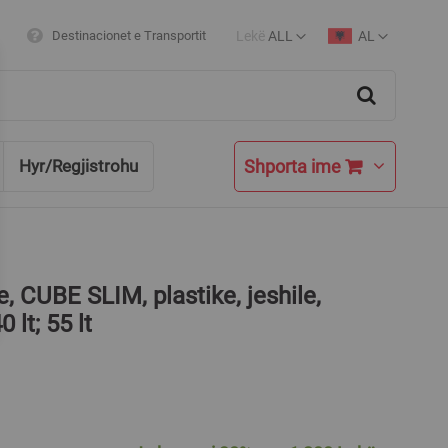
Lekë
ALL
AL
Destinacionet e Transportit
Currency
Language
Search
Shporta ime
Hyr/Regjistrohu
e, CUBE SLIM, plastike, jeshile,
 lt; 55 lt