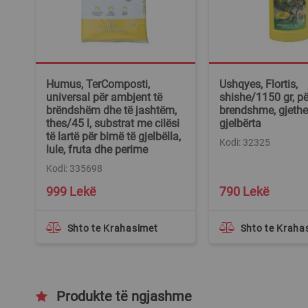
Humus, TerComposti,
Ushqyes, Flortis,
universal për ambjent të
shishe/1150 gr, pë
brëndshëm dhe të jashtëm,
brendshme, gjethe
thes/45 l, substrat me cilësi
gjelbërta
të lartë për bimë të gjelbëlla,
Kodi: 32325
lule, fruta dhe perime
Kodi: 335698
999 Lekë
790 Lekë
Shto te Krahasimet
Shto te Kraha
Produkte të ngjashme