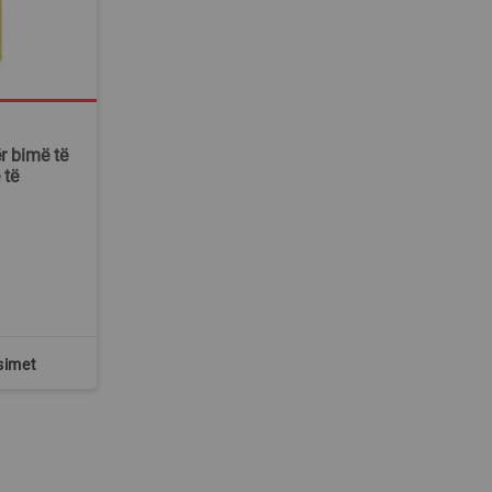
r bimë të
 të
simet