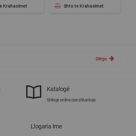
te Krahasimet
Shto te Krahasimet
Dërgo
a
Katalogë
Shikoje online ose shkarkoje
Llogaria Ime