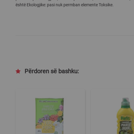
është Ekologjike: pasi nuk permban elemente Toksike.
gallery
Përdoren së bashku: