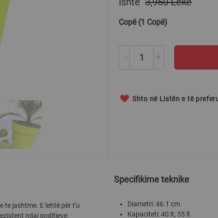
Ishte
3,950 Lekë
Copë (1 Copë)
-
+
Shto në Listën e të prefe
Specifikime teknike
Diametri: 46.1 cm
te jashtme. E lehtë për t'u
Kapaciteti: 40 lt; 55 lt
ezistent ndaj goditjeve;