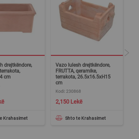
h drejtkëndore,
Vazo lulesh drejtkëndore,
Va
terrakota,
FRUTTA, qeramike,
AR
4 cm
terrakota, 26.5x16.5xH15
te
cm
4
Ko
Kodi: 230868
kë
2,150 Lekë
2
te Krahasimet
Shto te Krahasimet