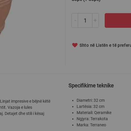
-
+
Shto në Listën e të prefe
Specifikime teknike
Diametri: 32 cm
injat impresive e bëjnë këtë
Lartësia: 32 cm
it. Vazoja e lules
Materiali: Qeramike
 Detajet dhe stili i kësaj
Ngjyra: Terrakota
Marka: Terraneo