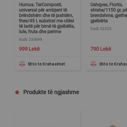
Humus, TerComposti,
Ushqyes, Flortis,
universal për ambjent të
shishe/1150 gr, pë
brëndshëm dhe të jashtëm,
brendshme, gjethe
thes/45 l, substrat me cilësi
gjelbërta
të lartë për bimë të gjelbëlla,
Kodi: 32325
lule, fruta dhe perime
Kodi: 335698
999 Lekë
790 Lekë
Shto te Krahasimet
Shto te Kraha
Produkte të ngjashme