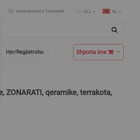
Lekë
ALL
AL
Destinacionet e Transportit
Currency
Language
Search
Shporta ime
Hyr/Regjistrohu
re, ZONARATI, qeramike, terrakota,