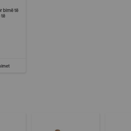
r bimë të
 të
simet