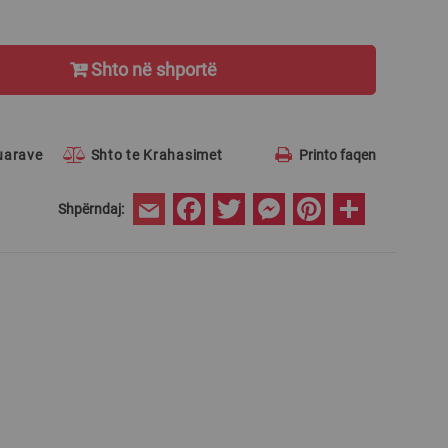
Shto në shportë
ruarave
Shto te Krahasimet
Printo faqen
Facebook
Twitter
Messenger
Pinterest
Share
Shpërndaj:
Email