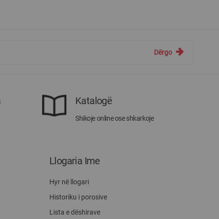
Dërgo
a
Katalogë
Shikoje online ose shkarkoje
Llogaria Ime
Hyr në llogari
Historiku i porosive
Lista e dëshirave