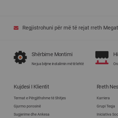
Regjistrohuni për më të rejat rreth Mega
Shërbime Montimi
H
Ne jua bëjme instalimin më të lehtë
Ora
Kujdesi I Klientit
Rreth Ne
Termat e Përgjithshme të Shitjes
Karriera
Gjurmo porosinë
Grupi Teqja
Sugjerime dhe Ankesa
Iniciativa Soc