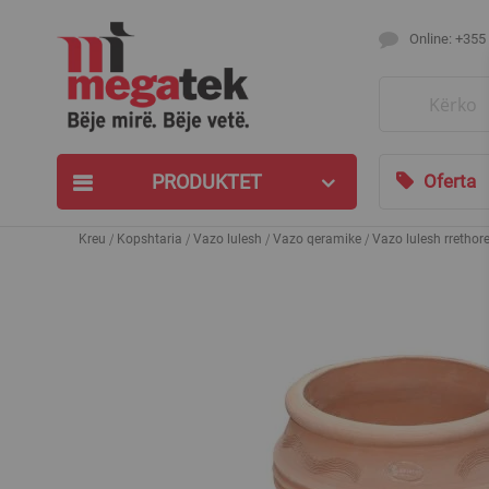
Online: +355
Search
PRODUKTET
Oferta
Kreu
Kopshtaria
Vazo lulesh
Vazo qeramike
Vazo lulesh rrethor
Skip
to
the
end
of
the
images
gallery