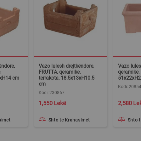
ëndore,
Vazo lulesh drejtkëndore,
Vazo lules
,
FRUTTA, qeramike,
qeramike, 
.5xH14 cm
terrakota, 18.5x13xH10.5
51x22xH2
cm
Kodi: 2085
Kodi: 230867
1,550 Lekë
2,580 Le
simet
Shto te Krahasimet
Shto 