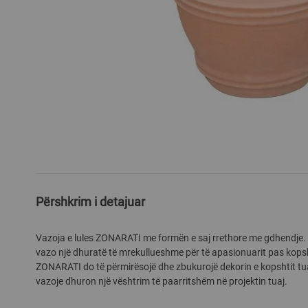
Skip
to
the
beginning
Përshkrim i detajuar
of
the
images
Vazoja e lules ZONARATI me formën e saj rrethore me gdhendje. L
gallery
vazo një dhuratë të mrekullueshme për të apasionuarit pas kopsht
ZONARATI do të përmirësojë dhe zbukurojë dekorin e kopshtit tuaj.
vazoje dhuron një vështrim të paarritshëm në projektin tuaj.