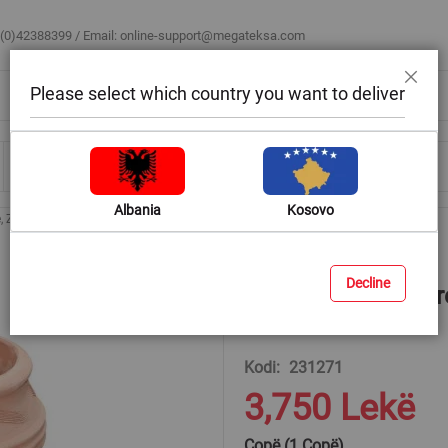
 (0)42388399 / Email:
online-support@megateksa.com
Please select which country you want to deliver
Mbyll
Bli sipas ambientit
Blog & Ide
Ndihmë & Këshilla
Albania
Kosovo
e, ZONARATI, qeramike, terrakota, Ø32 xH32 cm
Decline
Vazo lulesh rretho
Ø32 xH32 cm
Kodi
231271
3,750 Lekë
Copë (1 Copë)