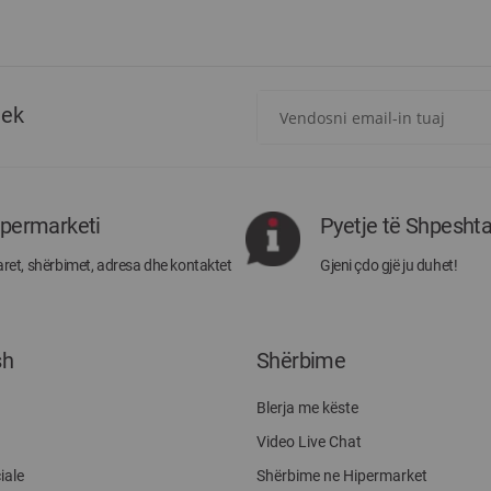
Regjistrohuni
tek
për
më
të
rejat
rreth
ipermarketi
Pyetje të Shpesht
Megatek:
ret, shërbimet, adresa dhe kontaktet
Gjeni çdo gjë ju duhet!
sh
Shërbime
Blerja me këste
Video Live Chat
iale
Shërbime ne Hipermarket