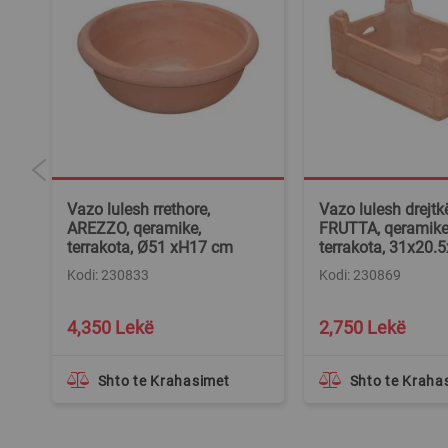
Vazo lulesh rrethore,
Vazo lulesh drejtk
AREZZO, qeramike,
FRUTTA, qeramike
terrakota, Ø51 xH17 cm
terrakota, 31x20
Kodi: 230833
Kodi: 230869
4,350 Lekë
2,750 Lekë
Shto te Krahasimet
Shto te Kraha