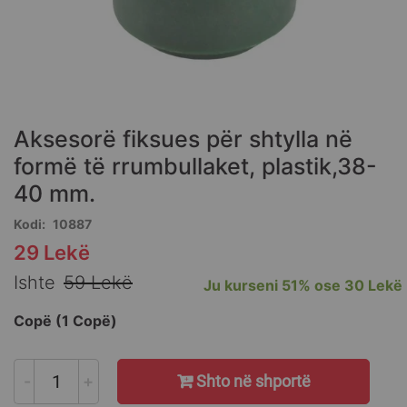
Skip
to
the
Aksesorë fiksues për shtylla në
beginning
of
formë të rrumbullaket, plastik,38-
the
40 mm.
images
gallery
Kodi
10887
29 Lekë
Special
Price
Ishte
59 Lekë
Ju kurseni
51%
ose
30 Lekë
Copë (1 Copë)
-
+
Shto në shportë