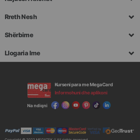
Rreth Nesh
Shërbime
Llogaria Ime
Kurseni para me MegaCard
Informohuni dhe aplikoni
Na ndiqni
Copyright © 2022 MEGATEK // All rights reserved