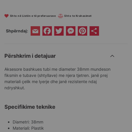
Shto në Listën e të preferuarave
Shto te Krahasimet
Facebook
Twitter
Messenger
Pinterest
Share
Shpërndaj:
Email
Përshkrim i detajuar
Aksesore bashkues tubi me diameter 38mm mundeson
fiksmin e tubave (shtyllave) me njera tjetren. janë prej
materiali çelik me lyerje dhe janë rezistente ndaj
ndryshkut.
Specifikime teknike
Diametri: 38mm
Materiali: Plastik