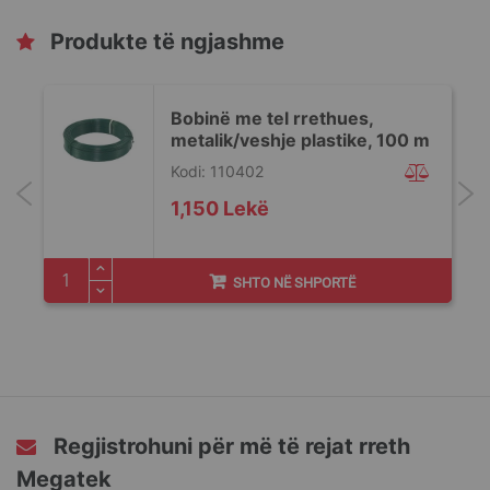
Produkte të ngjashme
Bobinë me tel rrethues,
metalik/veshje plastike, 100 m
Kodi: 110402
1,150 Lekë
SHTO NË SHPORTË
Regjistrohuni për më të rejat rreth
Megatek