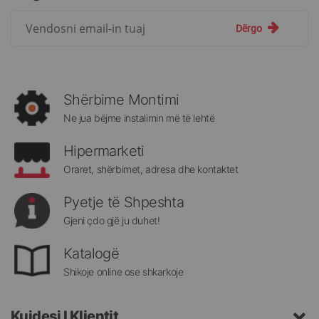
Regjistrohuni
Dërgo
për
më
të
rejat
rreth
Shërbime Montimi
Megatek:
Ne jua bëjme instalimin më të lehtë
Hipermarketi
Oraret, shërbimet, adresa dhe kontaktet
Pyetje të Shpeshta
Gjeni çdo gjë ju duhet!
Katalogë
Shikoje online ose shkarkoje
Kujdesi I Klientit