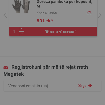
-
Doreza pambuku per kopesht,
M
Kodi: 610859
89 Lekë
SHTO NË SHPORTË
Regjistrohuni për më të rejat rreth
Megatek
Regjistrohuni
Dërgo
për
më
të
rejat