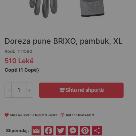
Skip
to
the
Doreza pune BRIXO, pambuk, XL
beginning
of
Kodi
111590
the
510 Lekë
images
gallery
Copë (1 Copë)
-
+
Shto në shportë
Shto në Listën e të preferuarave
Shto te Krahasimet
Facebook
Twitter
Messenger
Pinterest
Share
Shpërndaj:
Email