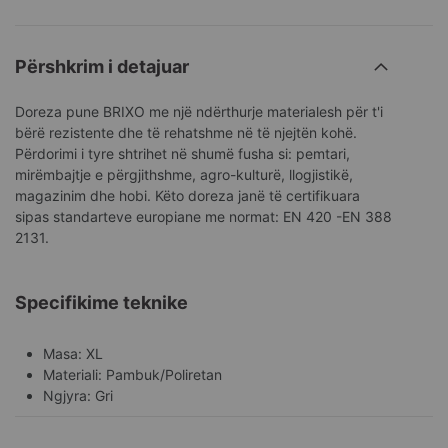
Përshkrim i detajuar
Doreza pune BRIXO me një ndërthurje materialesh për t'i
bërë rezistente dhe të rehatshme në të njejtën kohë.
Përdorimi i tyre shtrihet në shumë fusha si: pemtari,
mirëmbajtje e përgjithshme, agro-kulturë, llogjistikë,
magazinim dhe hobi. Këto doreza janë të certifikuara
sipas standarteve europiane me normat: EN 420 -EN 388
2131.
Specifikime teknike
Masa: XL
Materiali: Pambuk/Poliretan
Ngjyra: Gri