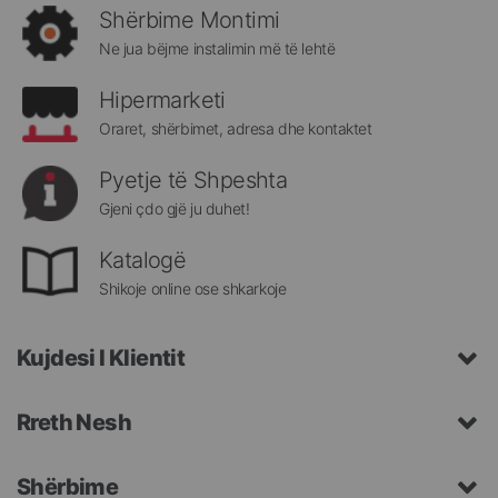
rreth
Shërbime Montimi
Megatek:
Ne jua bëjme instalimin më të lehtë
Hipermarketi
Oraret, shërbimet, adresa dhe kontaktet
Pyetje të Shpeshta
Gjeni çdo gjë ju duhet!
Katalogë
Shikoje online ose shkarkoje
Kujdesi I Klientit
Rreth Nesh
Shërbime