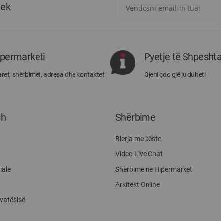
Regjistrohuni
tek
për
më
të
rejat
rreth
ipermarketi
Pyetje të Shpesht
Megatek:
ret, shërbimet, adresa dhe kontaktet
Gjeni çdo gjë ju duhet!
sh
Shërbime
Blerja me këste
Video Live Chat
iale
Shërbime ne Hipermarket
Arkitekt Online
ivatësisë