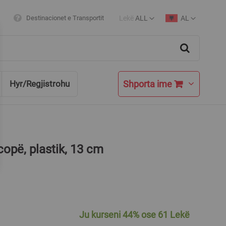
Lekë
ALL
AL
Destinacionet e Transportit
Currency
Language
Search
Shporta ime
Hyr/Regjistrohu
copë, plastik, 13 cm
Ju kurseni
44%
ose
61 Lekë