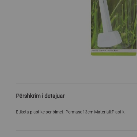
Skip
to
the
beginning
of
Përshkrim i detajuar
the
images
gallery
Etiketa plastike per bimet. Permasa13cm Materiali:Plastik