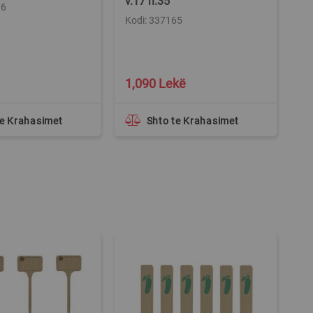
v.17 h.35
un
76
ja
Kodi: 337165
pë
gj
Ko
1,090 Lekë
2
te Krahasimet
Shto te Krahasimet