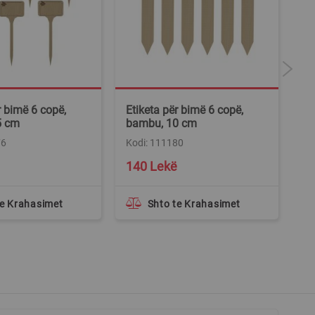
r bimë 6 copë,
Etiketa për bimë 6 copë,
Et
5 cm
bambu, 10 cm
ba
76
Kodi: 111180
Ko
140 Lekë
1
te Krahasimet
Shto te Krahasimet