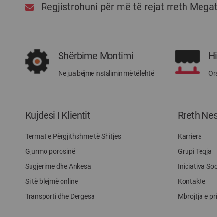
Regjistrohuni për më të rejat rreth Mega
Shërbime Montimi
H
Ne jua bëjme instalimin më të lehtë
Ora
Kujdesi I Klientit
Rreth Ne
Termat e Përgjithshme të Shitjes
Karriera
Gjurmo porosinë
Grupi Teqja
Sugjerime dhe Ankesa
Iniciativa Soc
Si të blejmë online
Kontakte
Transporti dhe Dërgesa
Mbrojtja e pr