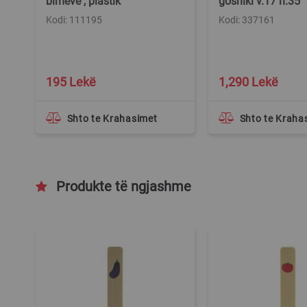
bimëve , plastik
goshiki v.17 h.35
at
Kodi: 111195
Kodi: 337161
të
195 Lekë
1,290 Lekë
Shto te Krahasimet
Shto te Kraha
Produkte të ngjashme