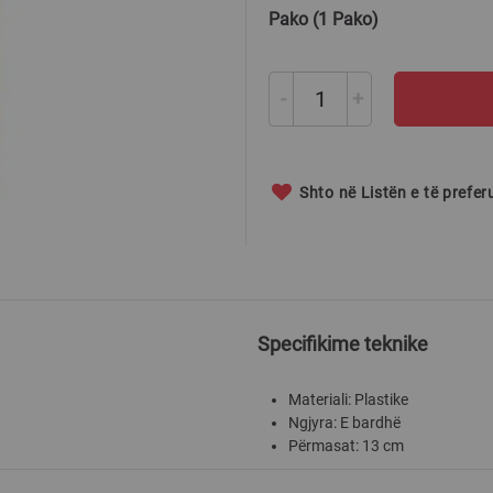
Pako (1 Pako)
-
+
Shto në Listën e të prefe
Specifikime teknike
Materiali: Plastike
Ngjyra: E bardhë
Përmasat: 13 cm