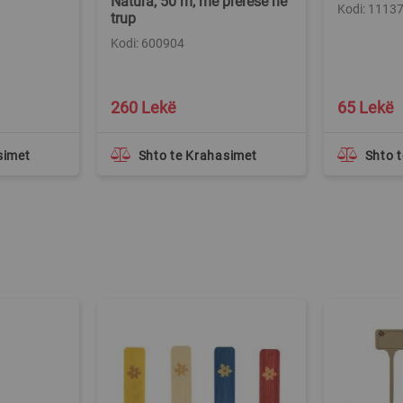
Natura, 50 m, me prerese ne
Kodi: 1113
trup
Kodi: 600904
260 Lekë
65 Lekë
simet
Shto te Krahasimet
Shto 