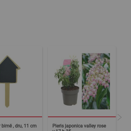
r bimë , dru, 11 cm
Pieris japonica valley rose
Hu