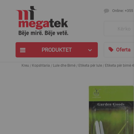
Online: +355
Search
PRODUKTET
Oferta
Kreu
Kopshtaria
Lule dhe Bimë
Etiketa për lule
Etiketa për bimë 4
Skip
to
the
end
of
the
images
gallery