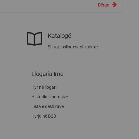
Dërgo
a
Katalogë
Shikoje online ose shkarkoje
Llogaria Ime
Hyr në llogari
Historiku i porosive
Lista e dëshirave
Hyrja në B2B