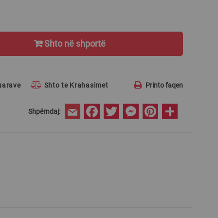
Shto në shportë
ruarave
Shto te Krahasimet
Printo faqen
Facebook
Twitter
Messenger
Pinterest
Share
Shpërndaj:
Email