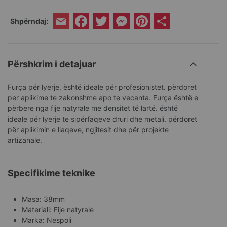
Facebook
Twitter
Messenger
Pinterest
Share
Shpërndaj:
Email
Përshkrim i detajuar
Furça për lyerje, është ideale për profesionistet. përdoret
per aplikime te zakonshme apo te vecanta. Furça është e
përbere nga fije natyrale me densitet të lartë. është
ideale për lyerje te sipërfaqeve druri dhe metali. përdoret
për aplikimin e llaqeve, ngjitesit dhe për projekte
artizanale.
Specifikime teknike
Masa: 38mm
Materiali: Fije natyrale
Marka: Nespoli