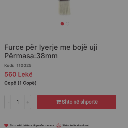
Skip
to
the
Furce për lyerje me bojë uji
beginning
of
Përmasa:38mm
the
Kodi
110025
images
gallery
560 Lekë
Copë (1 Copë)
-
+
Shto në shportë
Shto në Listën e të preferuarave
Shto te Krahasimet