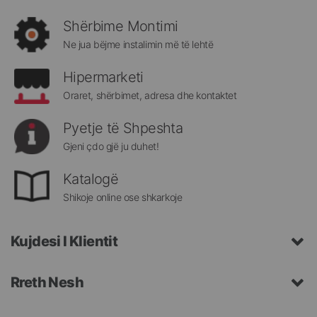
rejat
rreth
Shërbime Montimi
Megatek:
Ne jua bëjme instalimin më të lehtë
Hipermarketi
Oraret, shërbimet, adresa dhe kontaktet
Pyetje të Shpeshta
Gjeni çdo gjë ju duhet!
Katalogë
Shikoje online ose shkarkoje
Kujdesi I Klientit
Rreth Nesh