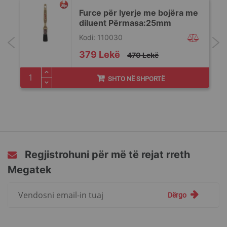
Furce për lyerje me bojëra me
diluent Përmasa:25mm
Kodi: 110030
Special
379 Lekë
470 Lekë
Price
SHTO NË SHPORTË
Regjistrohuni për më të rejat rreth
Megatek
Regjistrohuni
Dërgo
për
më
të