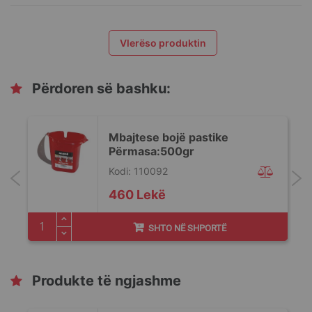
Vlerëso produktin
Përdoren së bashku:
Mbajtese bojë pastike
Përmasa:500gr
Kodi: 110092
460 Lekë
SHTO NË SHPORTË
Produkte të ngjashme