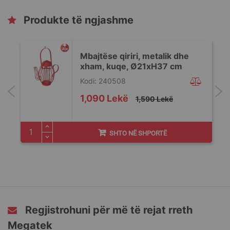
Produkte të ngjashme
Mbajtëse qiriri, metalik dhe
xham, kuqe, Ø21xH37 cm
Kodi: 240508
Special
1,090 Lekë
1,590 Lekë
Price
SHTO NË SHPORTË
Regjistrohuni për më të rejat rreth
Megatek