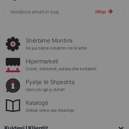
Regjistrohuni
Dërgo
për
më
të
rejat
rreth
Shërbime Montimi
Megatek:
Ne jua bëjme instalimin më të lehtë
Hipermarketi
Oraret, shërbimet, adresa dhe kontaktet
Pyetje të Shpeshta
Gjeni çdo gjë ju duhet!
Katalogë
Shikoje online ose shkarkoje
Kujdesi I Klientit