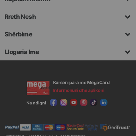
Rreth Nesh
Shërbime
Llogaria Ime
Kurseni para me MegaCard
Informohuni dhe aplikoni
Na ndiqni