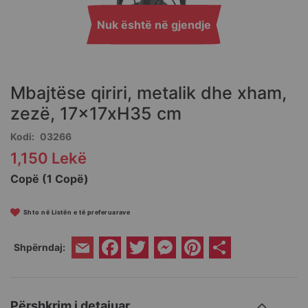
Nuk është në gjendje
Skip
to
the
Mbajtëse qiriri, metalik dhe xham,
beginning
of
zezë, 17x17xH35 cm
the
Kodi
03266
images
gallery
1,150 Lekë
Copë (1 Copë)
Shto në Listën e të preferuarave
Facebook
Twitter
Messenger
Pinterest
Share
Shpërndaj:
Email
Përshkrim i detajuar