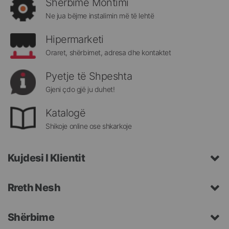
Shërbime Montimi
Megatek:
Ne jua bëjme instalimin më të lehtë
Hipermarketi
Oraret, shërbimet, adresa dhe kontaktet
Pyetje të Shpeshta
Gjeni çdo gjë ju duhet!
Katalogë
Shikoje online ose shkarkoje
Kujdesi I Klientit
Rreth Nesh
Shërbime