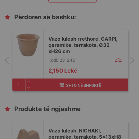
Përdoren së bashku:
Vazo lulesh rrethore, CARPI,
qeramike, terrakota, Ø32
xH26 cm
Kodi: 231242
2,150 Lekë
SHTO NË SHPORTË
Produkte të ngjashme
Vazo lulesh, NICHAKI,
qeramike, terrakota, 5x13xH8