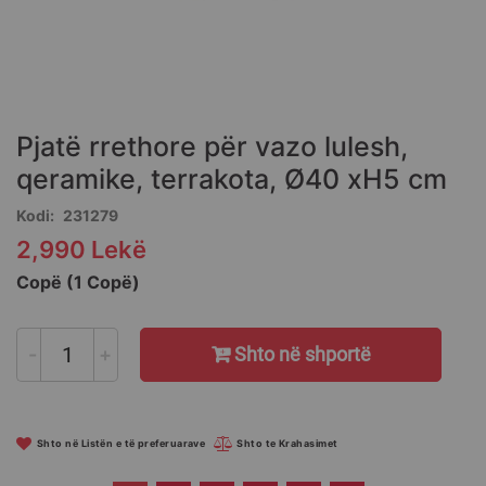
Skip
to
the
Pjatë rrethore për vazo lulesh,
beginning
of
qeramike, terrakota, Ø40 xH5 cm
the
Kodi
231279
images
gallery
2,990 Lekë
Copë (1 Copë)
-
+
Shto në shportë
Shto në Listën e të preferuarave
Shto te Krahasimet