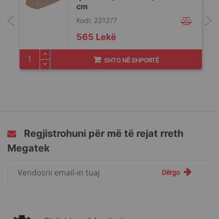
cm
Kodi: 231277
565 Lekë
SHTO NË SHPORTË
Regjistrohuni për më të rejat rreth
Megatek
Regjistrohuni
Dërgo
për
më
të
rejat
rreth