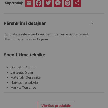
Facebook
Twitter
Messenger
Pinterest
Share
Shpërndaj:
Email
Përshkrim i detajuar
Kjo pjatë është e përkryer për mbajtjen e ujit të tepërt
dhe mbrojtjen e sipërfaqeve.
Specifikime teknike
Diametri: 40 cm
Lartësia: 5 cm
Materiali: Qeramike
Ngjyra: Terrakota
Marka: Terraneo
Vlerëso produktin